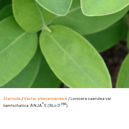
Startsida
/
Växter yrkesanvändare
/
Lonicera caerulea var.
®
PBR
Anja
kamtschatica ’
E (’BLo D’
)