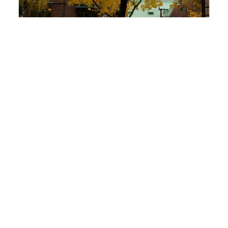
®
Residens
Acer platanoides
E (’Ep Acere’)
®
Residens
skogslönn
E (’Ep Acere’)
HÄR KAN DU KÖPA E-