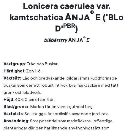
Lonicera caerulea var.
®
Anja
kamtschatica
E ('BLo
PBR
D'
)
®
Anja
blåbärstry
E
Växtgrupp
: Träd och Buskar.
Härdighet
: Zon 1-6.
Växtsätt
: Låg och bredväxande, bildar jämna kuddformade
buskar som ger ett robust intryck. Bra marktäckare med tätt
gren- och bladverk.
Höjd
: 40-50 cm efter 4 år.
Blad/grenar
: Bladen får en varmt gul höstfärg.
Växtplats
: Sol-skugga. Anspråkslös avseende jordkrav.
Användning
: Stor potential som marktäckare i offentliga
planteringar där den har liknande användningssätt som