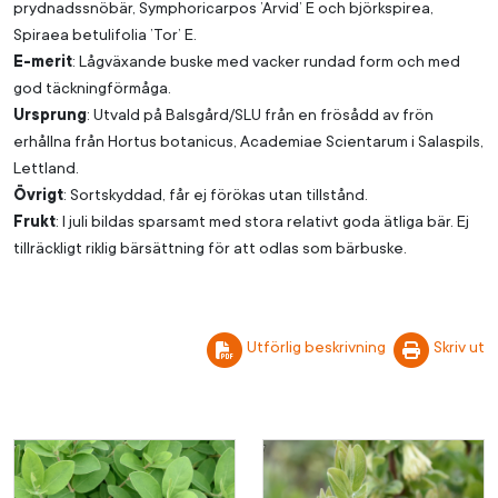
prydnadssnöbär, Symphoricarpos ’Arvid’ E och björkspirea,
Spiraea betulifolia ’Tor’ E.
E-merit
: Lågväxande buske med vacker rundad form och med
god täckningförmåga.
Ursprung
: Utvald på Balsgård/SLU från en frösådd av frön
erhållna från Hortus botanicus, Academiae Scientarum i Salaspils,
Lettland.
Övrigt
: Sortskyddad, får ej förökas utan tillstånd.
Frukt
: I juli bildas sparsamt med stora relativt goda ätliga bär. Ej
tillräckligt riklig bärsättning för att odlas som bärbuske.
Utförlig beskrivning
Skriv ut