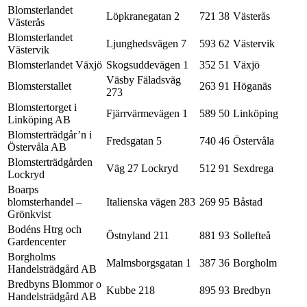
Blomsterlandet
Löpkranegatan 2
721 38
Västerås
Västerås
Blomsterlandet
Ljunghedsvägen 7
593 62
Västervik
Västervik
Blomsterlandet Växjö
Skogsuddevägen 1
352 51
Växjö
Väsby Fäladsväg
Blomsterstallet
263 91
Höganäs
273
Blomstertorget i
Fjärrvärmevägen 1
589 50
Linköping
Linköping AB
Blomsterträdgår’n i
Fredsgatan 5
740 46
Östervåla
Östervåla AB
Blomsterträdgården
Väg 27 Lockryd
512 91
Sexdrega
Lockryd
Boarps
blomsterhandel –
Italienska vägen 283
269 95
Båstad
Grönkvist
Bodéns Htrg och
Östnyland 211
881 93
Sollefteå
Gardencenter
Borgholms
Malmsborgsgatan 1
387 36
Borgholm
Handelsträdgård AB
Bredbyns Blommor o
Kubbe 218
895 93
Bredbyn
Handelsträdgård AB