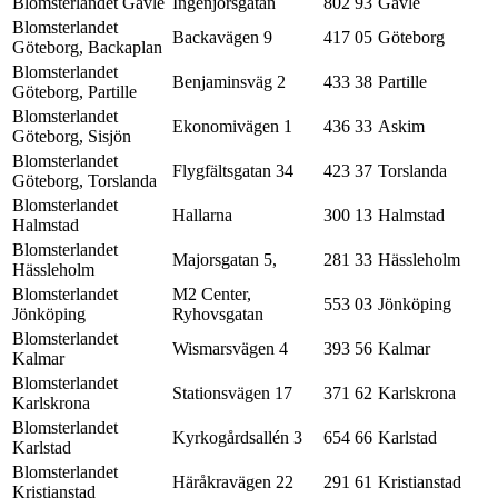
Blomsterlandet Gävle
Ingenjörsgatan
802 93
Gävle
Blomsterlandet
Backavägen 9
417 05
Göteborg
Göteborg, Backaplan
Blomsterlandet
Benjaminsväg 2
433 38
Partille
Göteborg, Partille
Blomsterlandet
Ekonomivägen 1
436 33
Askim
Göteborg, Sisjön
Blomsterlandet
Flygfältsgatan 34
423 37
Torslanda
Göteborg, Torslanda
Blomsterlandet
Hallarna
300 13
Halmstad
Halmstad
Blomsterlandet
Majorsgatan 5,
281 33
Hässleholm
Hässleholm
Blomsterlandet
M2 Center,
553 03
Jönköping
Jönköping
Ryhovsgatan
Blomsterlandet
Wismarsvägen 4
393 56
Kalmar
Kalmar
Blomsterlandet
Stationsvägen 17
371 62
Karlskrona
Karlskrona
Blomsterlandet
Kyrkogårdsallén 3
654 66
Karlstad
Karlstad
Blomsterlandet
Häråkravägen 22
291 61
Kristianstad
Kristianstad