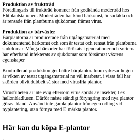
Produktion av fruktträd
Förädlingsris till fruktträd kommer från godkända moderträd hos
Elitplantstationen. Moderträden har känd härkomst, är sortäkta och
är rensade från plantburna sjukdomar, främst virus.
Produktion av bärväxter
Bärplantorna är producerade från utgångsmaterial med
dokumenterad härkomst och som är testat och rensat från plantburna
sjukdomar. Många bärsorter har förökats i generationer och sorterna
har efterhand infekterats av sjukdomar som försämrat växtens
egenskaper.
Kontrollerad produktion ger bättre bärplantor. Inom yrkesodlingen
är vikten av testat utgångsmaterial nu väl inarbetat, i vissa fall har
skörden blivit dubbelt så stor med virusfria plantor.
Virusfriheten är inte evig eftersom virus sprids av insekter, t ex
hallonbladlusen. Därför måste ständigt föryngring med nya plantor
göras ibland. Använd inte gamla plantor från egen odling vid
nyplantering, utan förnya med E-märkta plantor.
Här kan du köpa E-plantor