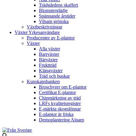
Trädgårdens skafferi
Blomsterglädje
Spännande årstider
Vilsam grönska
Växtbeskrivningar
Växter Yrkesanvändare
Producenter av E-plantor
Växter
Alla växter
Barrväxter
Bärväxter
Fruktträd
Klängväxter
Träd och buskar
Kunskapsbanken
Broschyrer om E-plantor
Certifikat E-plantor
Chipmärkning av träd
LRFs kvalitetsregister
E-märkta skogslönnar
E-plantor är friska
Demoplantering Alnarp