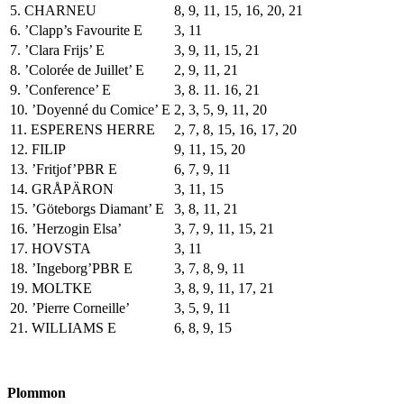
5. CHARNEU
8, 9, 11, 15, 16, 20, 21
6. ’Clapp’s Favourite E
3, 11
7. ’Clara Frijs’ E
3, 9, 11, 15, 21
8. ’Colorée de Juillet’ E
2, 9, 11, 21
9. ’Conference’ E
3, 8. 11. 16, 21
10. ’Doyenné du Comice’ E
2, 3, 5, 9, 11, 20
11. ESPERENS HERRE
2, 7, 8, 15, 16, 17, 20
12. FILIP
9, 11, 15, 20
13. ’Fritjof’PBR E
6, 7, 9, 11
14. GRÅPÄRON
3, 11, 15
15. ’Göteborgs Diamant’ E
3, 8, 11, 21
16. ’Herzogin Elsa’
3, 7, 9, 11, 15, 21
17. HOVSTA
3, 11
18. ’Ingeborg’PBR E
3, 7, 8, 9, 11
19. MOLTKE
3, 8, 9, 11, 17, 21
20. ’Pierre Corneille’
3, 5, 9, 11
21. WILLIAMS E
6, 8, 9, 15
Plommon