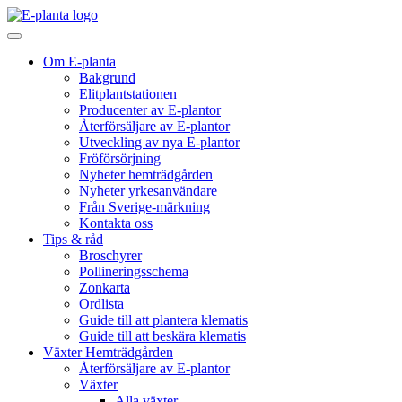
Hoppa till innehåll
Huvudnavigering
Om E-planta
Bakgrund
Elitplantstationen
Producenter av E-plantor
Återförsäljare av E-plantor
Utveckling av nya E-plantor
Fröförsörjning
Nyheter hemträdgården
Nyheter yrkesanvändare
Från Sverige-märkning
Kontakta oss
Tips & råd
Broschyrer
Pollineringsschema
Zonkarta
Ordlista
Guide till att plantera klematis
Guide till att beskära klematis
Växter Hemträdgården
Återförsäljare av E-plantor
Växter
Alla växter