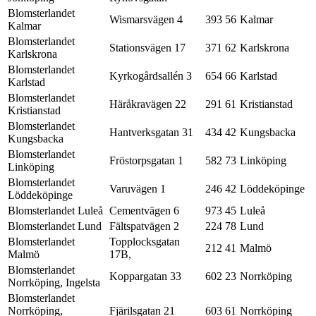
Blomsterlandet
Wismarsvägen 4
393 56
Kalmar
Kalmar
Blomsterlandet
Stationsvägen 17
371 62
Karlskrona
Karlskrona
Blomsterlandet
Kyrkogårdsallén 3
654 66
Karlstad
Karlstad
Blomsterlandet
Häråkravägen 22
291 61
Kristianstad
Kristianstad
Blomsterlandet
Hantverksgatan 31
434 42
Kungsbacka
Kungsbacka
Blomsterlandet
Fröstorpsgatan 1
582 73
Linköping
Linköping
Blomsterlandet
Varuvägen 1
246 42
Löddeköpinge
Löddeköpinge
Blomsterlandet Luleå
Cementvägen 6
973 45
Luleå
Blomsterlandet Lund
Fältspatvägen 2
224 78
Lund
Blomsterlandet
Topplocksgatan
212 41
Malmö
Malmö
17B,
Blomsterlandet
Koppargatan 33
602 23
Norrköping
Norrköping, Ingelsta
Blomsterlandet
Norrköping,
Fjärilsgatan 21
603 61
Norrköping