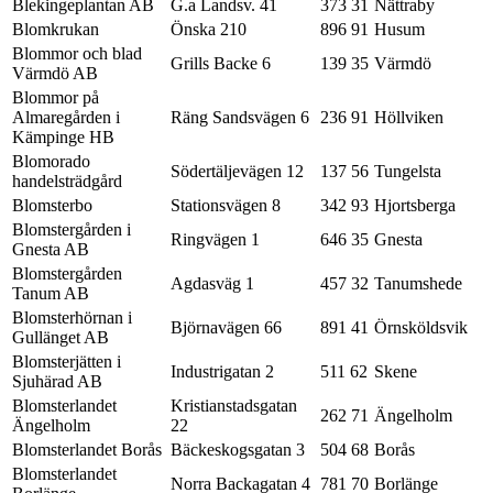
Blekingeplantan AB
G.a Landsv. 41
373 31
Nättraby
Blomkrukan
Önska 210
896 91
Husum
Blommor och blad
Grills Backe 6
139 35
Värmdö
Värmdö AB
Blommor på
Almaregården i
Räng Sandsvägen 6
236 91
Höllviken
Kämpinge HB
Blomorado
Södertäljevägen 12
137 56
Tungelsta
handelsträdgård
Blomsterbo
Stationsvägen 8
342 93
Hjortsberga
Blomstergården i
Ringvägen 1
646 35
Gnesta
Gnesta AB
Blomstergården
Agdasväg 1
457 32
Tanumshede
Tanum AB
Blomsterhörnan i
Björnavägen 66
891 41
Örnsköldsvik
Gullänget AB
Blomsterjätten i
Industrigatan 2
511 62
Skene
Sjuhärad AB
Blomsterlandet
Kristianstadsgatan
262 71
Ängelholm
Ängelholm
22
Blomsterlandet Borås
Bäckeskogsgatan 3
504 68
Borås
Blomsterlandet
Norra Backagatan 4
781 70
Borlänge