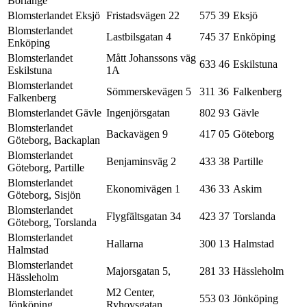
Borlänge
Blomsterlandet Eksjö
Fristadsvägen 22
575 39
Eksjö
Blomsterlandet
Lastbilsgatan 4
745 37
Enköping
Enköping
Blomsterlandet
Mått Johanssons väg
633 46
Eskilstuna
Eskilstuna
1A
Blomsterlandet
Sömmerskevägen 5
311 36
Falkenberg
Falkenberg
Blomsterlandet Gävle
Ingenjörsgatan
802 93
Gävle
Blomsterlandet
Backavägen 9
417 05
Göteborg
Göteborg, Backaplan
Blomsterlandet
Benjaminsväg 2
433 38
Partille
Göteborg, Partille
Blomsterlandet
Ekonomivägen 1
436 33
Askim
Göteborg, Sisjön
Blomsterlandet
Flygfältsgatan 34
423 37
Torslanda
Göteborg, Torslanda
Blomsterlandet
Hallarna
300 13
Halmstad
Halmstad
Blomsterlandet
Majorsgatan 5,
281 33
Hässleholm
Hässleholm
Blomsterlandet
M2 Center,
553 03
Jönköping
Jönköping
Ryhovsgatan