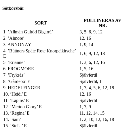
Sötkörsbär
POLLINERAS AV
SORT
NR.
1. ’Allmän Gulröd Bigarrå’
3, 5, 6, 9, 12
2. ’Almore’
12, 16
3. ANNONAY
1, 9, 14
4. ’Büttners Späte Rote Knorpelkirsche’
1, 6, 9, 12, 18
E
5. ’Erianne’
1, 3, 6, 12, 16
6. FROGMORE
1, 5, 16
7. ’Fryksås’
Självfertil
8. ’Gårdebo’ E
Självfertil, 1
9. HEDELFINGER
1, 3, 4, 5, 6, 12, 18
10. ’Heidi’ E
12, 16
11. ’Lapins’ E
Självfertil
12. ’Merton Glory’ E
1, 3, 9
13. ’Regina’ E
11, 12, 14, 15
14. ’Sam’
1, 2, 10, 12, 16, 18
15. ’Stella’ E
Självfertil