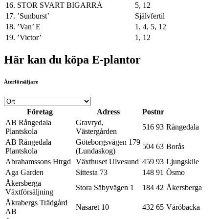
16. STOR SVART BIGARRÅ
5, 12
17. ’Sunburst’
Självfertil
18. ’Van’ E
1, 4, 5, 12
19. ’Victor’
1, 12
Här kan du köpa E-plantor
Återförsäljare
Företag
Adress
Postnr
AB Rångedala
Gravryd,
516 93
Rångedala
Plantskola
Västergården
AB Rångedala
Göteborgsvägen 179
504 63
Borås
Plantskola
(Lundaskog)
Abrahamssons Htrgd
Växthuset Ulvesund
459 93
Ljungskile
Aga Garden
Sittesta 73
148 91
Ösmo
Åkersberga
Stora Säbyvägen 1
184 42
Åkersberga
Växtförsäljning
Åkrabergs Trädgård
Nasaret 10
432 65
Väröbacka
AB