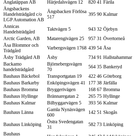
Änglatäppan AB
Härjedalsvägen 12
820 41
Färila
Ängsbackens
Ängsbacken Förlösa
Handelsträdgård c/o
395 90
Kalmar
517
LGP Automation AB
Annicas
Taktvägen 5
943 32
Öjebyn
Handelsträdgård
Arctic Garden, AB
Matarengivägen 25
957 31
Övertorneå
Åsa Blommor och
Varbergsvägen 1768
439 54
Åsa
Trädgård
Åsby Trädgård AB
Åsby
734 91
Hallstahammar
Backamo
Björnebergsvägen
564 35
Bankeryd
handelsträdgård
70
Bauhaus Bäckebol
Transportgatan 19
422 46
Göteborg
Bauhaus Barkarby
Enköpingsvägen 41
177 38
Järfälla
Bauhaus Bromma
Bryggerivägen
168 67
Bromma
Bauhaus Hyllinge
Brännaregatan 2
265 75
Hyllinge
Bauhaus Kalmar
Bilbyggarvägen 5
393 56
Kalmar
Gamla Nynäsvägen
Bauhaus Länna
142 51
Skogås
600
Östra Svedengatan
Bauhaus Linköping
582 73
Linköping
31
Bauhaus