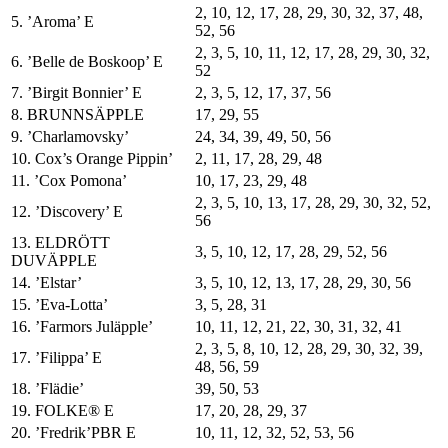
2, 10, 12, 17, 28, 29, 30, 32, 37, 48,
5. ’Aroma’ E
52, 56
2, 3, 5, 10, 11, 12, 17, 28, 29, 30, 32,
6. ’Belle de Boskoop’ E
52
7. ’Birgit Bonnier’ E
2, 3, 5, 12, 17, 37, 56
8. BRUNNSÄPPLE
17, 29, 55
9. ’Charlamovsky’
24, 34, 39, 49, 50, 56
10. Cox’s Orange Pippin’
2, 11, 17, 28, 29, 48
11. ’Cox Pomona’
10, 17, 23, 29, 48
2, 3, 5, 10, 13, 17, 28, 29, 30, 32, 52,
12. ’Discovery’ E
56
13. ELDRÖTT
3, 5, 10, 12, 17, 28, 29, 52, 56
DUVÄPPLE
14. ’Elstar’
3, 5, 10, 12, 13, 17, 28, 29, 30, 56
15. ’Eva-Lotta’
3, 5, 28, 31
16. ’Farmors Juläpple’
10, 11, 12, 21, 22, 30, 31, 32, 41
2, 3, 5, 8, 10, 12, 28, 29, 30, 32, 39,
17. ’Filippa’ E
48, 56, 59
18. ’Flädie’
39, 50, 53
19. FOLKE® E
17, 20, 28, 29, 37
20. ’Fredrik’PBR E
10, 11, 12, 32, 52, 53, 56