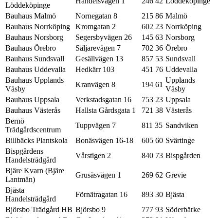
Handelsvägen 1
246 42
Löddeköpinge
Löddeköpinge
Bauhaus Malmö
Nornegatan 8
215 86
Malmö
Bauhaus Norrköping
Kromgatan 2
602 23
Norrköping
Bauhaus Norsborg
Segersbyvägen 26
145 63
Norsborg
Bauhaus Örebro
Säljarevägen 7
702 36
Örebro
Bauhaus Sundsvall
Gesällvägen 13
857 53
Sundsvall
Bauhaus Uddevalla
Hedkärr 103
451 76
Uddevalla
Bauhaus Upplands
Upplands
Kranvägen 8
194 61
Väsby
Väsby
Bauhaus Uppsala
Verkstadsgatan 16
753 23
Uppsala
Bauhaus Västerås
Hallsta Gårdsgata 1
721 38
Västerås
Bernö
Tuppvägen 7
811 35
Sandviken
Trädgårdscentrum
Billbäcks Plantskola
Bonäsvägen 16-18
605 60
Svärtinge
Bispgårdens
Vårstigen 2
840 73
Bispgården
Handelsträdgård
Bjäre Kvarn (Bjäre
Grusåsvägen 1
269 62
Grevie
Lantmän)
Bjästa
Förnätragatan 16
893 30
Bjästa
Handelsträdgård
Björsbo Trädgård HB
Björsbo 9
777 93
Söderbärke