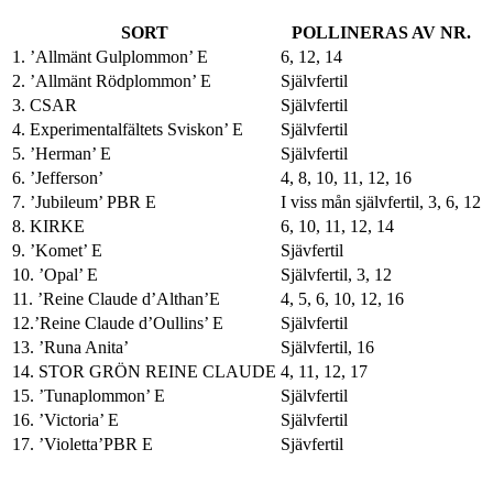
SORT
POLLINERAS AV NR.
1. ’Allmänt Gulplommon’ E
6, 12, 14
2. ’Allmänt Rödplommon’ E
Självfertil
3. CSAR
Självfertil
4. Experimentalfältets Sviskon’ E
Självfertil
5. ’Herman’ E
Självfertil
6. ’Jefferson’
4, 8, 10, 11, 12, 16
7. ’Jubileum’ PBR E
I viss mån självfertil, 3, 6, 12
8. KIRKE
6, 10, 11, 12, 14
9. ’Komet’ E
Sjävfertil
10. ’Opal’ E
Självfertil, 3, 12
11. ’Reine Claude d’Althan’E
4, 5, 6, 10, 12, 16
12.’Reine Claude d’Oullins’ E
Självfertil
13. ’Runa Anita’
Självfertil, 16
14. STOR GRÖN REINE CLAUDE
4, 11, 12, 17
15. ’Tunaplommon’ E
Självfertil
16. ’Victoria’ E
Självfertil
17. ’Violetta’PBR E
Sjävfertil