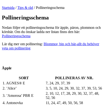
Startsida
/
Tips & råd
/
Pollineringsschema
Pollineringsschema
Nedan följer ett pollineringsschema för äpple, päron, plommon och
körsbär. Om du önskar ladda ner listan finns den här:
Pollineringsschema
Lär dig mer om pollinering:
Blommor, bin och bär-allt du behöver
veta om pollinering
Äpple
SORT
POLLINERAS AV NR.
1. AGNES® E
7, 24, 29, 37, 39
2. ’Alice’
3, 5, 10, 24, 29, 30, 32, 37, 39, 53, 56
2, 10, 12, 17, 28, 29, 30, 32, 37, 48,
3. ’Amorosa’ PBR E
52, 56
4. Antonovka
11, 24, 47, 49, 50, 56, 58