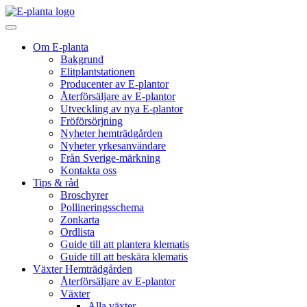
Hoppa till innehåll
Huvudnavigering
Om E-planta
Bakgrund
Elitplantstationen
Producenter av E-plantor
Återförsäljare av E-plantor
Utveckling av nya E-plantor
Fröförsörjning
Nyheter hemträdgården
Nyheter yrkesanvändare
Från Sverige-märkning
Kontakta oss
Tips & råd
Broschyrer
Pollineringsschema
Zonkarta
Ordlista
Guide till att plantera klematis
Guide till att beskära klematis
Växter Hemträdgården
Återförsäljare av E-plantor
Växter
Alla växter