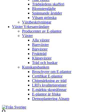
Trädgårdens skafferi
Blomsterglädje
Spännande årstider
Vilsam grönska
Växtbeskrivningar
Växter Yrkesanvändare
Producenter av E-plantor
Växter
Alla växter
Barrväxter
Bärväxter
Fruktträd
Klängväxter
Träd och buskar
Kunskapsbanken
Broschyrer om E-plantor
Certifikat E-plantor
Chipmärkning av träd
LRFs kvalitetsregister
E-märkta skogslönnar
E-plantor är friska
Demoplantering Alnarp