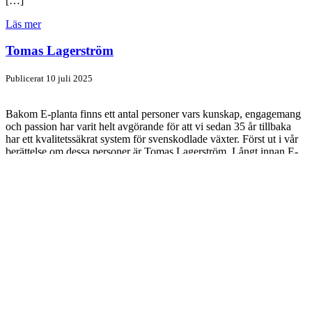
[…]
Läs mer
Tomas Lagerström
Publicerat 10 juli 2025
Bakom E-planta finns ett antal personer vars kunskap, engagemang
och passion har varit helt avgörande för att vi sedan 35 år tillbaka
har ett kvalitetssäkrat system för svenskodlade växter. Först ut i vår
berättelse om dessa personer är Tomas Lagerström. Långt innan E-
planta lanserades var landskapsarkitekt Tomas Lagerström stor
växtentusiast med en drivkraft som fick […]
Läs mer
Goda tider för krusbär
Publicerat 13 december 2024
NYHET 2025 Odling av grönsaker, frukt och bär skänker skänker
glädje i såväl skönhet som smak och den härliga känslan av att