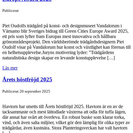
Publicerat
Piet Oudolfs trädgård på konst- och designmuseet Vandalorum i
Värnamo blir Sveriges bidrag till Green Cities Europe Award 2025,
ett pris som lyfter fram Europas mest innovativa och hållbara
grönområdesprojekt. Den världsberömde trädgårdsdesignern Piet
Oudolf visar på Vandalorum hur konst och växtlighet kan förenas till
en helhetsupplevelse.Juryns motivering lyder: ”Trädgårdens
naturalistiska design skapar en levande konstupplevelse […]
Läs mer
Årets höstfröjd 2025
Publicerat 20 september 2025
Havtorn har utsetts till Årets höstfröjd 2025. Havtorn är en av de
tacksammaste och mest lättodlade växterna att odla för tuffa lägen,
där annat har svårt att överleva. En robust buske som klarar torka,
vind, och även salta miljöer, vilket gör den lämplig för olika typer av
trädgårdar, även kustnära. Stora Planteringsveckan har valt havtorn