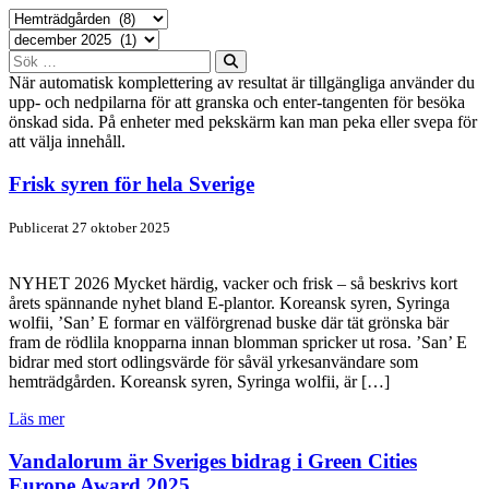
Sök
efter:
När automatisk komplettering av resultat är tillgängliga använder du
upp- och nedpilarna för att granska och enter-tangenten för besöka
önskad sida. På enheter med pekskärm kan man peka eller svepa för
att välja innehåll.
Frisk syren för hela Sverige
Publicerat 27 oktober 2025
NYHET 2026 Mycket härdig, vacker och frisk – så beskrivs kort
årets spännande nyhet bland E-plantor. Koreansk syren, Syringa
wolfii, ’San’ E formar en välförgrenad buske där tät grönska bär
fram de rödlila knopparna innan blomman spricker ut rosa. ’San’ E
bidrar med stort odlingsvärde för såväl yrkesanvändare som
hemträdgården. Koreansk syren, Syringa wolfii, är […]
Läs mer
Vandalorum är Sveriges bidrag i Green Cities
Europe Award 2025