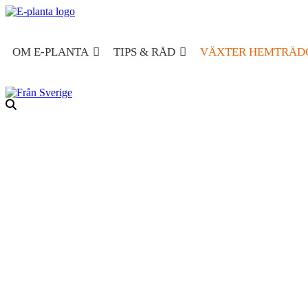
Hoppa till innehåll
Huvudnavigering
OM E-PLANTA
TIPS & RÅD
VÄXTER HEMTRÄD