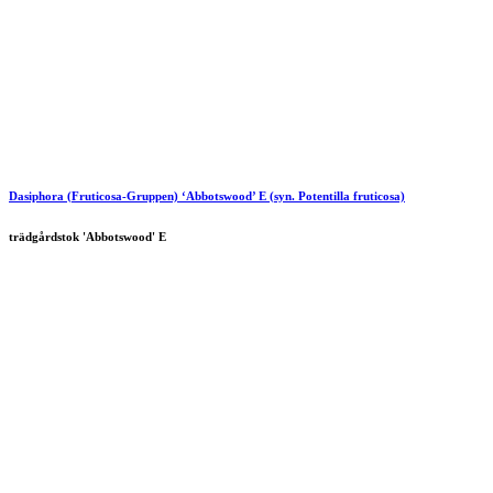
Dasiphora (Fruticosa-Gruppen) ‘Abbotswood’ E (syn. Potentilla fruticosa)
trädgårdstok 'Abbotswood' E