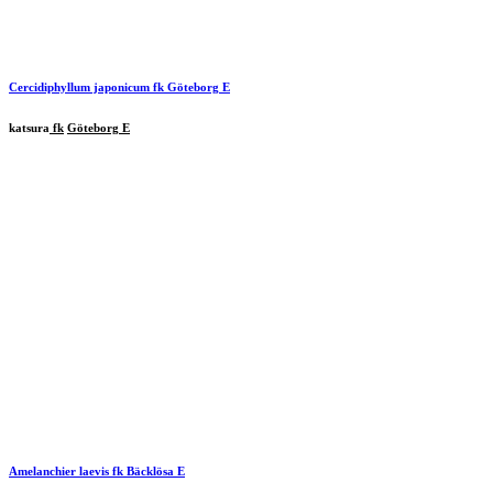
Cercidiphyllum japonicum
fk
Göteborg
E
katsura
fk
Göteborg E
Amelanchier laevis
fk
Bäcklösa
E