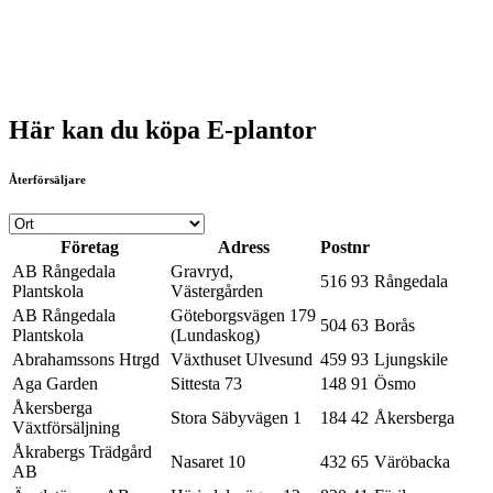
Här kan du köpa E-plantor
Återförsäljare
Företag
Adress
Postnr
AB Rångedala
Gravryd,
516 93
Rångedala
Plantskola
Västergården
AB Rångedala
Göteborgsvägen 179
504 63
Borås
Plantskola
(Lundaskog)
Abrahamssons Htrgd
Växthuset Ulvesund
459 93
Ljungskile
Aga Garden
Sittesta 73
148 91
Ösmo
Åkersberga
Stora Säbyvägen 1
184 42
Åkersberga
Växtförsäljning
Åkrabergs Trädgård
Nasaret 10
432 65
Väröbacka
AB