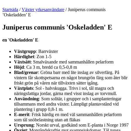
Startsida
/
Växter yrkesanvändare
/
Juniperus communis
’Oskeladden’ E
Juniperus communis 'Oskeladden' E
en 'Oskeladden' E
Växtgrupp
: Barrväxter
Härdighet
: Zon 1-5
Växtsätt
: Smalväxande med sammanhållen pelarform
Höjd
: Ca 3 m, bredd ca 0,5-0,8 m
Blad/grenar
: Gröna barr med lite inslag av silverfärg. På
vintern får skottspetsarna en något brungrön färg som åter blir
friskt grön på våren när tillväxten sätter igång.
Växtplats
: Sol - halvskugga. Trivs i sol, tål magra och
näringsfattiga jordar, gärna med visst inslag av torvmull.
Användning
: Som solitär, i grupper och i samplanteringar
tillsammans med andra växter. Lämpligt plantavstånd vid
plantering i grupp 0,8-1 m.
E-merit
: Frisk härdig en med väl sammanhållen pelarform
som tål snöbelastning utan att fläkas
Ursprung
: Norskt urval, godkänd som E-planta i Norge 1997
Övrigt
: Motståndskraftig mot svampsjukdomar. Tål tunga