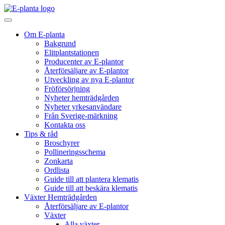
Hoppa till innehåll
Huvudnavigering
Om E-planta
Bakgrund
Elitplantstationen
Producenter av E-plantor
Återförsäljare av E-plantor
Utveckling av nya E-plantor
Fröförsörjning
Nyheter hemträdgården
Nyheter yrkesanvändare
Från Sverige-märkning
Kontakta oss
Tips & råd
Broschyrer
Pollineringsschema
Zonkarta
Ordlista
Guide till att plantera klematis
Guide till att beskära klematis
Växter Hemträdgården
Återförsäljare av E-plantor
Växter
Alla växter