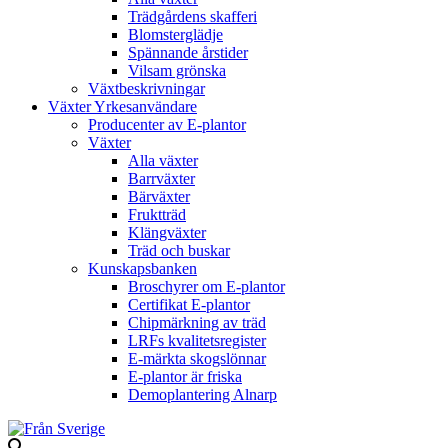
Trädgårdens skafferi
Blomsterglädje
Spännande årstider
Vilsam grönska
Växtbeskrivningar
Växter Yrkesanvändare
Producenter av E-plantor
Växter
Alla växter
Barrväxter
Bärväxter
Fruktträd
Klängväxter
Träd och buskar
Kunskapsbanken
Broschyrer om E-plantor
Certifikat E-plantor
Chipmärkning av träd
LRFs kvalitetsregister
E-märkta skogslönnar
E-plantor är friska
Demoplantering Alnarp