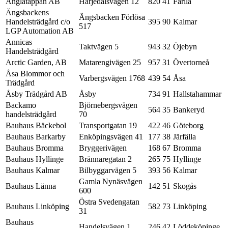
Änglatäppan AB
Härjedalsvägen 12
820 41
Färila
Ängsbackens
Ängsbacken Förlösa
Handelsträdgård c/o
395 90
Kalmar
517
LGP Automation AB
Annicas
Taktvägen 5
943 32
Öjebyn
Handelsträdgård
Arctic Garden, AB
Matarengivägen 25
957 31
Övertorneå
Åsa Blommor och
Varbergsvägen 1768
439 54
Åsa
Trädgård
Åsby Trädgård AB
Åsby
734 91
Hallstahammar
Backamo
Björnebergsvägen
564 35
Bankeryd
handelsträdgård
70
Bauhaus Bäckebol
Transportgatan 19
422 46
Göteborg
Bauhaus Barkarby
Enköpingsvägen 41
177 38
Järfälla
Bauhaus Bromma
Bryggerivägen
168 67
Bromma
Bauhaus Hyllinge
Brännaregatan 2
265 75
Hyllinge
Bauhaus Kalmar
Bilbyggarvägen 5
393 56
Kalmar
Gamla Nynäsvägen
Bauhaus Länna
142 51
Skogås
600
Östra Svedengatan
Bauhaus Linköping
582 73
Linköping
31
Bauhaus
Handelsvägen 1
246 42
Löddeköpinge