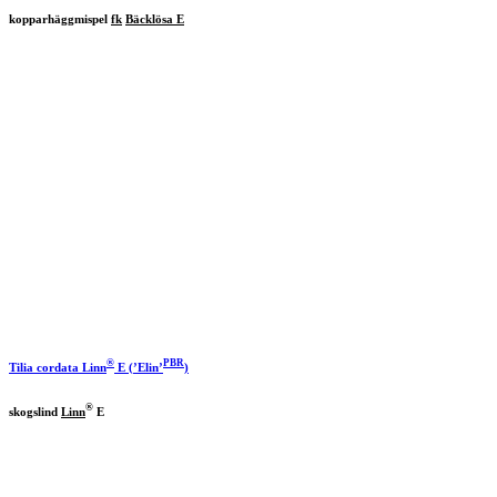
kopparhäggmispel
fk
Bäcklösa E
®
PBR
Tilia cordata
Linn
E (’Elin’
)
®
skogslind
Linn
E