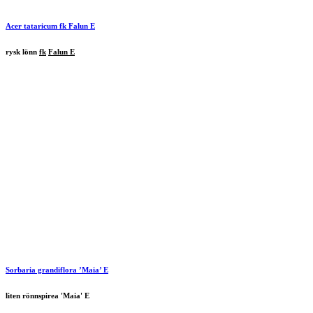
Acer tataricum
fk
Falun
E
rysk lönn
fk
Falun E
Sorbaria grandiflora ’Maia’ E
liten rönnspirea 'Maia' E