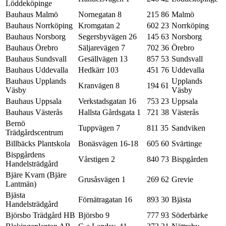
Löddeköpinge
Bauhaus Malmö
Nornegatan 8
215 86
Malmö
Bauhaus Norrköping
Kromgatan 2
602 23
Norrköping
Bauhaus Norsborg
Segersbyvägen 26
145 63
Norsborg
Bauhaus Örebro
Säljarevägen 7
702 36
Örebro
Bauhaus Sundsvall
Gesällvägen 13
857 53
Sundsvall
Bauhaus Uddevalla
Hedkärr 103
451 76
Uddevalla
Bauhaus Upplands
Upplands
Kranvägen 8
194 61
Väsby
Väsby
Bauhaus Uppsala
Verkstadsgatan 16
753 23
Uppsala
Bauhaus Västerås
Hallsta Gårdsgata 1
721 38
Västerås
Bernö
Tuppvägen 7
811 35
Sandviken
Trädgårdscentrum
Billbäcks Plantskola
Bonäsvägen 16-18
605 60
Svärtinge
Bispgårdens
Vårstigen 2
840 73
Bispgården
Handelsträdgård
Bjäre Kvarn (Bjäre
Grusåsvägen 1
269 62
Grevie
Lantmän)
Bjästa
Förnätragatan 16
893 30
Bjästa
Handelsträdgård
Björsbo Trädgård HB
Björsbo 9
777 93
Söderbärke