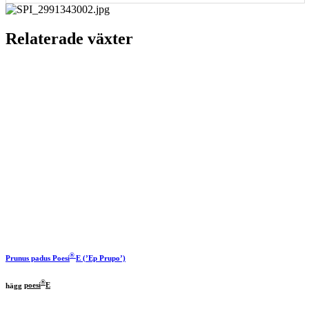
Relaterade växter
®
Prunus padus
Poesi
E (’Ep Prupo’)
®
hägg
poesi
E