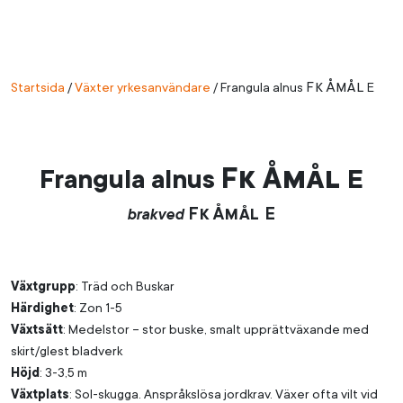
Fk
Åmål
Startsida
/
Växter yrkesanvändare
/
Frangula alnus
E
Fk
Åmål
Frangula alnus
E
Fk
Åmål E
brakved
Växtgrupp
: Träd och Buskar
Härdighet
: Zon 1-5
Växtsätt
: Medelstor – stor buske, smalt upprättväxande med
skirt/glest bladverk
Höjd
: 3-3,5 m
Växtplats
: Sol-skugga. Anspråkslösa jordkrav. Växer ofta vilt vid