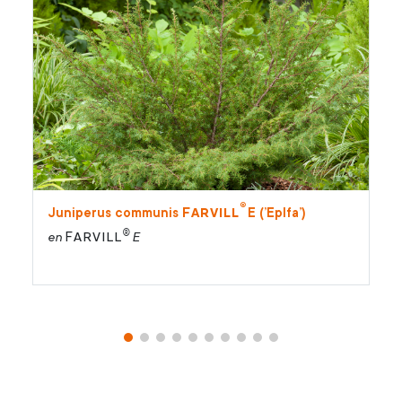
®
Farvill
Juniperus communis
E (’Eplfa’)
®
Farvill
en
E