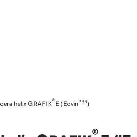
®
PBR
Grafik
dera helix
E (’Edvin
)
®