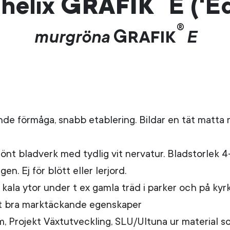
Grafik
helix
E ('E
®
Grafik
murgröna
E
e förmåga, snabb etablering. Bildar en tät matta m
rönt bladverk med tydlig vit nervatur. Bladstorlek 4-
gen. Ej för blött eller lerjord.
kala ytor under t ex gamla träd i parker och på kyr
et bra marktäckande egenskaper
, Projekt Växtutveckling, SLU/Ultuna ur material s