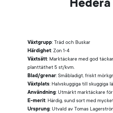
Hedera 
Växtgrupp
: Träd och Buskar
Härdighet
: Zon 1-4
Växtsätt
: Marktäckare med god täckand
planttäthet 5 st/kvm.
Blad/grenar
: Småbladigt, friskt mörkg
Växtplats
: Halvskuggiga till skuggiga lä
Användning
: Utmärkt marktäckare för 
E-merit
: Härdig, sund sort med myck
Ursprung
: Utvald av Tomas Lagerström