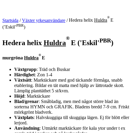
®
Startsida
/
Växter yrkesanvändare
/
Hedera helix
Huldra
E
PBR
(’Eskil’
)
®
PBR
Hedera helix
Huldra
E ('Eskil'
)
®
murgröna
Huldra
E
Växtgrupp
: Träd och Buskar
Härdighet
: Zon 1-4
Växtsätt
: Marktäckare med god täckande förmåga, snabb
etablering. Bildar en tät matta med hjälp av lättrotade skott.
Lämplig planttäthet 5 st/kvm.
Höjd
: Marktäckare
Blad/grenar
: Småbladig, men med något större blad än
sorterna HYMN och GRAFIK. Bladens bredd 7-9 cm. Friskt
mörkgrönt bladverk.
Växtplats
: Halvskuggiga till skuggiga lägen. Ej för blött eller
lerjord.
Användning
: Utmärkt marktäckare för kala ytor under t ex