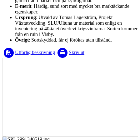
gamla träd i parker och på kyrkogårdar.
E-merit
: Härdig, sund sort med mycket bra marktäckande
egenskaper.
Ursprung
: Utvald av Tomas Lagerström, Projekt
Växtutveckling, SLU/Ultuna ur material som enligt en
inventering på 40-talet överlevt krigsvintrarna. Sorten kommer
från en ruin i Visby.
Övrigt
: Sortskyddad, får ej förökas utan tillstånd.
Utförlig beskrivning
Skriv ut