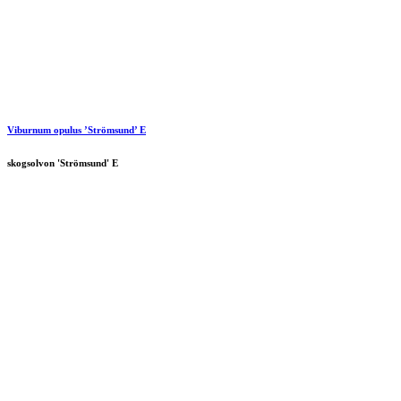
Viburnum opulus ’Strömsund’ E
skogsolvon 'Strömsund' E