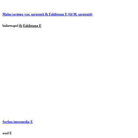
Malus toringo var. sargentii
fk
Eskilstuna
E (fd M. sargentii)
bukettapel
fk
Eskilstuna E
Sorbus intermedia E
oxel E