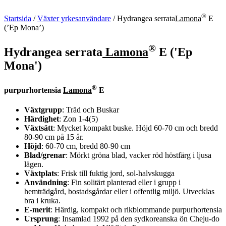
®
Startsida
/
Växter yrkesanvändare
/
Hydrangea serrata
Lamona
E
(’Ep Mona’)
®
Hydrangea serrata
Lamona
E ('Ep
Mona')
®
purpurhortensia
Lamona
E
Växtgrupp
: Träd och Buskar
Härdighet
: Zon 1-4(5)
Växtsätt
: Mycket kompakt buske. Höjd 60-70 cm och bredd
80-90 cm på 15 år.
Höjd
: 60-70 cm, bredd 80-90 cm
Blad/grenar
: Mörkt gröna blad, vacker röd höstfärg i ljusa
lägen.
Växtplats
: Frisk till fuktig jord, sol-halvskugga
Användning
: Fin solitärt planterad eller i grupp i
hemträdgård, bostadsgårdar eller i offentlig miljö. Utvecklas
bra i kruka.
E-merit
: Härdig, kompakt och rikblommande purpurhortensia
Ursprung
: Insamlad 1992 på den sydkoreanska ön Cheju-do