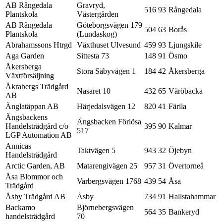
AB Rångedala
Gravryd,
516 93
Rångedala
Plantskola
Västergården
AB Rångedala
Göteborgsvägen 179
504 63
Borås
Plantskola
(Lundaskog)
Abrahamssons Htrgd
Växthuset Ulvesund
459 93
Ljungskile
Aga Garden
Sittesta 73
148 91
Ösmo
Åkersberga
Stora Säbyvägen 1
184 42
Åkersberga
Växtförsäljning
Åkrabergs Trädgård
Nasaret 10
432 65
Väröbacka
AB
Änglatäppan AB
Härjedalsvägen 12
820 41
Färila
Ängsbackens
Ängsbacken Förlösa
Handelsträdgård c/o
395 90
Kalmar
517
LGP Automation AB
Annicas
Taktvägen 5
943 32
Öjebyn
Handelsträdgård
Arctic Garden, AB
Matarengivägen 25
957 31
Övertorneå
Åsa Blommor och
Varbergsvägen 1768
439 54
Åsa
Trädgård
Åsby Trädgård AB
Åsby
734 91
Hallstahammar
Backamo
Björnebergsvägen
564 35
Bankeryd
handelsträdgård
70