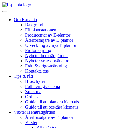
Hoppa till innehåll
Huvudnavigering
Om E-planta
Bakgrund
Elitplantstationen
Producenter av E-plantor
Återförsäljare av E-plantor
Utveckling av nya E-plantor
Fröförsörjning
Nyheter hemträdgården
Nyheter yrkesanvändare
Från Sverige-märkning
Kontakta oss
Tips & råd
Broschyrer
Pollineringsschema
Zonkarta
Ordlista
Guide till att plantera klematis
Guide till att beskära klematis
Växter Hemträdgården
Återförsäljare av E-plantor
Växter
Alla växter