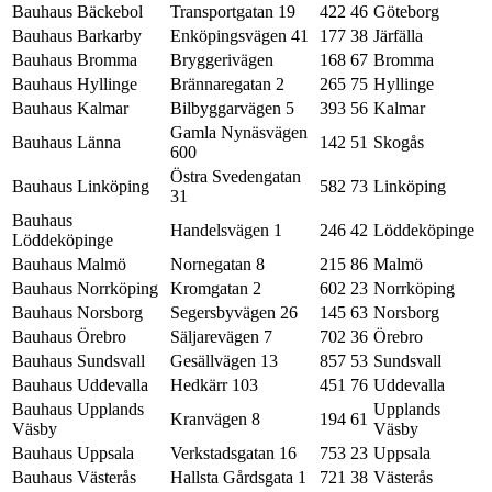
Bauhaus Bäckebol
Transportgatan 19
422 46
Göteborg
Bauhaus Barkarby
Enköpingsvägen 41
177 38
Järfälla
Bauhaus Bromma
Bryggerivägen
168 67
Bromma
Bauhaus Hyllinge
Brännaregatan 2
265 75
Hyllinge
Bauhaus Kalmar
Bilbyggarvägen 5
393 56
Kalmar
Gamla Nynäsvägen
Bauhaus Länna
142 51
Skogås
600
Östra Svedengatan
Bauhaus Linköping
582 73
Linköping
31
Bauhaus
Handelsvägen 1
246 42
Löddeköpinge
Löddeköpinge
Bauhaus Malmö
Nornegatan 8
215 86
Malmö
Bauhaus Norrköping
Kromgatan 2
602 23
Norrköping
Bauhaus Norsborg
Segersbyvägen 26
145 63
Norsborg
Bauhaus Örebro
Säljarevägen 7
702 36
Örebro
Bauhaus Sundsvall
Gesällvägen 13
857 53
Sundsvall
Bauhaus Uddevalla
Hedkärr 103
451 76
Uddevalla
Bauhaus Upplands
Upplands
Kranvägen 8
194 61
Väsby
Väsby
Bauhaus Uppsala
Verkstadsgatan 16
753 23
Uppsala
Bauhaus Västerås
Hallsta Gårdsgata 1
721 38
Västerås