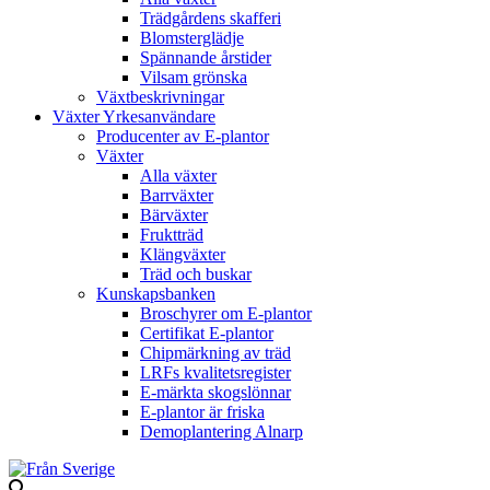
Trädgårdens skafferi
Blomsterglädje
Spännande årstider
Vilsam grönska
Växtbeskrivningar
Växter Yrkesanvändare
Producenter av E-plantor
Växter
Alla växter
Barrväxter
Bärväxter
Fruktträd
Klängväxter
Träd och buskar
Kunskapsbanken
Broschyrer om E-plantor
Certifikat E-plantor
Chipmärkning av träd
LRFs kvalitetsregister
E-märkta skogslönnar
E-plantor är friska
Demoplantering Alnarp