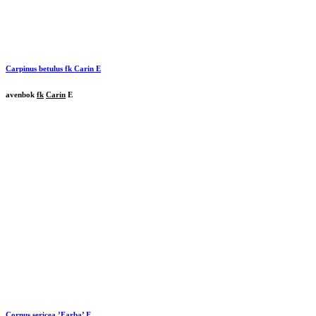
Carpinus betulus
fk
Carin
E
avenbok
fk
Carin
E
Cornus sericea ’Farba’ E