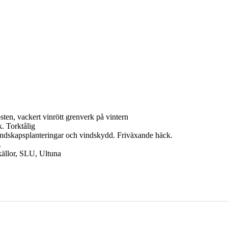
sten, vackert vinrött grenverk på vintern
. Torktålig
landskapsplanteringar och vindskydd. Friväxande häck.
.
källor, SLU, Ultuna