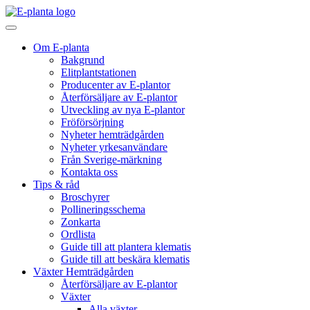
Hoppa till innehåll
Huvudnavigering
Om E-planta
Bakgrund
Elitplantstationen
Producenter av E-plantor
Återförsäljare av E-plantor
Utveckling av nya E-plantor
Fröförsörjning
Nyheter hemträdgården
Nyheter yrkesanvändare
Från Sverige-märkning
Kontakta oss
Tips & råd
Broschyrer
Pollineringsschema
Zonkarta
Ordlista
Guide till att plantera klematis
Guide till att beskära klematis
Växter Hemträdgården
Återförsäljare av E-plantor
Växter
Alla växter