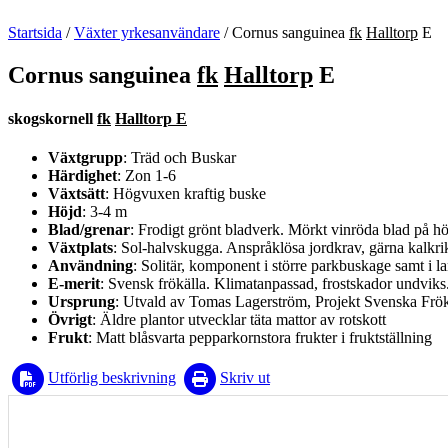
Startsida
/
Växter yrkesanvändare
/
Cornus sanguinea
fk
Halltorp
E
Cornus sanguinea
fk
Halltorp
E
skogskornell
fk
Halltorp E
Växtgrupp
: Träd och Buskar
Härdighet
: Zon 1-6
Växtsätt
: Högvuxen kraftig buske
Höjd
: 3-4 m
Blad/grenar
: Frodigt grönt bladverk. Mörkt vinröda blad på hö
Växtplats
: Sol-halvskugga. Anspråklösa jordkrav, gärna kalkrik
Användning
: Solitär, komponent i större parkbuskage samt i 
E-merit
: Svensk frökälla. Klimatanpassad, frostskador undviks
Ursprung
: Utvald av Tomas Lagerström, Projekt Svenska Frö
Övrigt
: Äldre plantor utvecklar täta mattor av rotskott
Frukt
: Matt blåsvarta pepparkornstora frukter i fruktställning
Utförlig beskrivning
Skriv ut