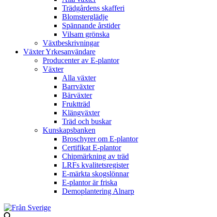
Trädgårdens skafferi
Blomsterglädje
Spännande årstider
Vilsam grönska
Växtbeskrivningar
Växter Yrkesanvändare
Producenter av E-plantor
Växter
Alla växter
Barrväxter
Bärväxter
Fruktträd
Klängväxter
Träd och buskar
Kunskapsbanken
Broschyrer om E-plantor
Certifikat E-plantor
Chipmärkning av träd
LRFs kvalitetsregister
E-märkta skogslönnar
E-plantor är friska
Demoplantering Alnarp