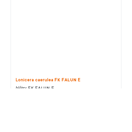
Fk
Falun
Lonicera caerulea
E
blåtry
Fk
Falun E