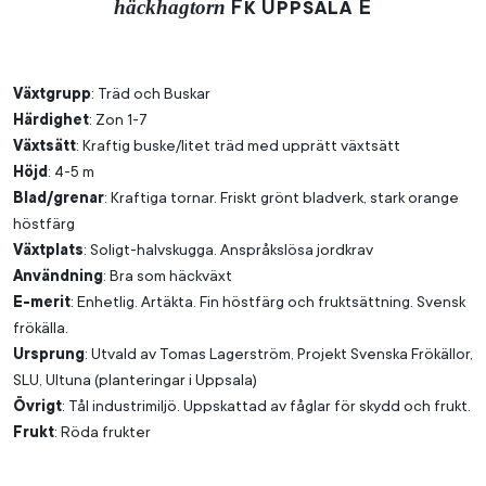
häckhagtorn
Fk
Uppsala E
Växtgrupp
: Träd och Buskar
Härdighet
: Zon 1-7
Växtsätt
: Kraftig buske/litet träd med upprätt växtsätt
Höjd
: 4-5 m
Blad/grenar
: Kraftiga tornar. Friskt grönt bladverk, stark orange
höstfärg
Växtplats
: Soligt-halvskugga. Anspråkslösa jordkrav
Användning
: Bra som häckväxt
E-merit
: Enhetlig. Artäkta. Fin höstfärg och fruktsättning. Svensk
frökälla.
Ursprung
: Utvald av Tomas Lagerström, Projekt Svenska Frökällor,
SLU, Ultuna (planteringar i Uppsala)
Övrigt
: Tål industrimiljö. Uppskattad av fåglar för skydd och frukt.
Frukt
: Röda frukter