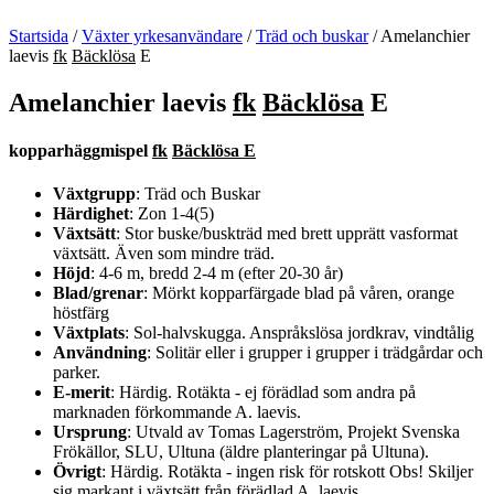
Startsida
/
Växter yrkesanvändare
/
Träd och buskar
/
Amelanchier
laevis
fk
Bäcklösa
E
Amelanchier laevis
fk
Bäcklösa
E
kopparhäggmispel
fk
Bäcklösa E
Växtgrupp
: Träd och Buskar
Härdighet
: Zon 1-4(5)
Växtsätt
: Stor buske/buskträd med brett upprätt vasformat
växtsätt. Även som mindre träd.
Höjd
: 4-6 m, bredd 2-4 m (efter 20-30 år)
Blad/grenar
: Mörkt kopparfärgade blad på våren, orange
höstfärg
Växtplats
: Sol-halvskugga. Anspråkslösa jordkrav, vindtålig
Användning
: Solitär eller i grupper i grupper i trädgårdar och
parker.
E-merit
: Härdig. Rotäkta - ej förädlad som andra på
marknaden förkommande A. laevis.
Ursprung
: Utvald av Tomas Lagerström, Projekt Svenska
Frökällor, SLU, Ultuna (äldre planteringar på Ultuna).
Övrigt
: Härdig. Rotäkta - ingen risk för rotskott Obs! Skiljer
sig markant i växtsätt från förädlad A. laevis.