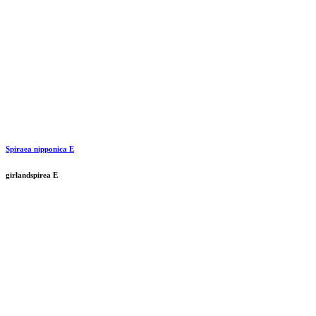
Spiraea nipponica E
girlandspirea E