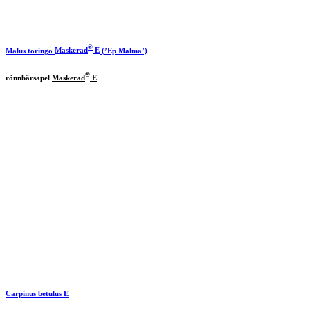
®
Malus toringo
Maskerad
E
(’Ep Malma’)
®
rönnbärsapel
Maskerad
E
Carpinus betulus E