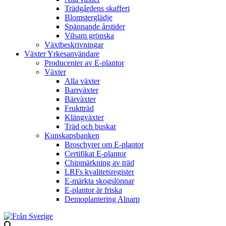
Trädgårdens skafferi
Blomsterglädje
Spännande årstider
Vilsam grönska
Växtbeskrivningar
Växter Yrkesanvändare
Producenter av E-plantor
Växter
Alla växter
Barrväxter
Bärväxter
Fruktträd
Klängväxter
Träd och buskar
Kunskapsbanken
Broschyrer om E-plantor
Certifikat E-plantor
Chipmärkning av träd
LRFs kvalitetsregister
E-märkta skogslönnar
E-plantor är friska
Demoplantering Alnarp