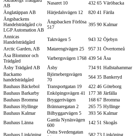
Åkrabergs Trädgård
Nasaret 10
432 65
Väröbacka
AB
Änglatäppan AB
Härjedalsvägen 12
820 41
Färila
Ängsbackens
Ängsbacken Förlösa
Handelsträdgård c/o
395 90
Kalmar
517
LGP Automation AB
Annicas
Taktvägen 5
943 32
Öjebyn
Handelsträdgård
Arctic Garden, AB
Matarengivägen 25
957 31
Övertorneå
Åsa Blommor och
Varbergsvägen 1768
439 54
Åsa
Trädgård
Åsby Trädgård AB
Åsby
734 91
Hallstahammar
Backamo
Björnebergsvägen
564 35
Bankeryd
handelsträdgård
70
Bauhaus Bäckebol
Transportgatan 19
422 46
Göteborg
Bauhaus Barkarby
Enköpingsvägen 41
177 38
Järfälla
Bauhaus Bromma
Bryggerivägen
168 67
Bromma
Bauhaus Hyllinge
Brännaregatan 2
265 75
Hyllinge
Bauhaus Kalmar
Bilbyggarvägen 5
393 56
Kalmar
Gamla Nynäsvägen
Bauhaus Länna
142 51
Skogås
600
Östra Svedengatan
Bauhaus Linköping
582 73
Linköping