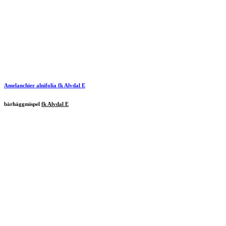
Amelanchier alnifolia
fk
Alvdal
E
bärhäggmispel
fk Alvdal E