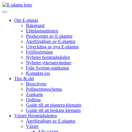
Hoppa till innehåll
Huvudnavigering
Om E-planta
Bakgrund
Elitplantstationen
Producenter av E-plantor
Återförsäljare av E-plantor
Utveckling av nya E-plantor
Fröförsörjning
Nyheter hemträdgården
Nyheter yrkesanvändare
Från Sverige-märkning
Kontakta oss
Tips & råd
Broschyrer
Pollineringsschema
Zonkarta
Ordlista
Guide till att plantera klematis
Guide till att beskära klematis
Växter Hemträdgården
Återförsäljare av E-plantor
Växter
Alla växter