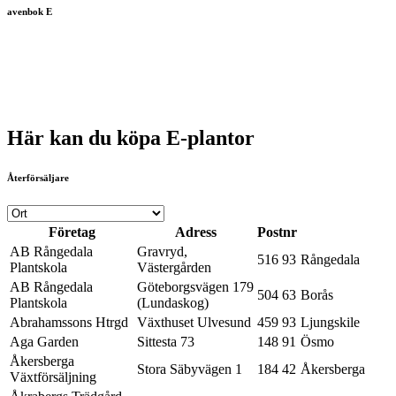
avenbok E
Här kan du köpa E-plantor
Återförsäljare
Företag
Adress
Postnr
AB Rångedala
Gravryd,
516 93
Rångedala
Plantskola
Västergården
AB Rångedala
Göteborgsvägen 179
504 63
Borås
Plantskola
(Lundaskog)
Abrahamssons Htrgd
Växthuset Ulvesund
459 93
Ljungskile
Aga Garden
Sittesta 73
148 91
Ösmo
Åkersberga
Stora Säbyvägen 1
184 42
Åkersberga
Växtförsäljning