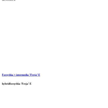
Forsythia × intermedia ’Freja’ E
hybridforsythia 'Freja' E