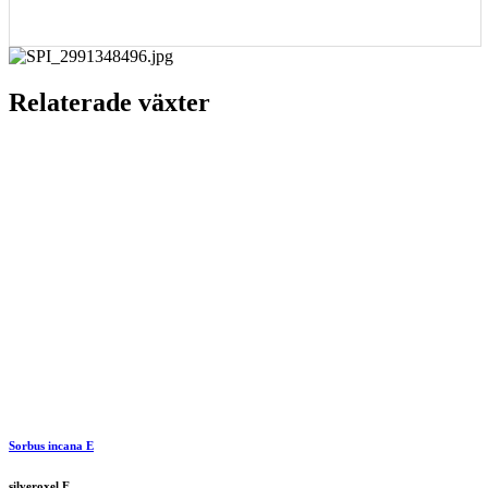
Relaterade växter
Sorbus incana E
silveroxel E