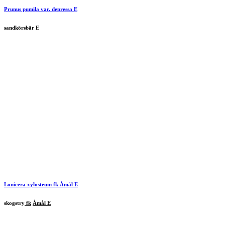
Prunus pumila var. depressa E
sandkörsbär E
Lonicera xylosteum
fk
Åmål
E
skogstry
fk
Åmål E