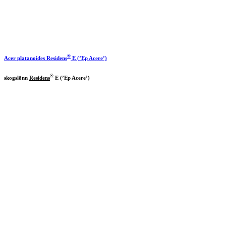
®
Acer platanoides
Residens
E (’Ep Acere’)
®
skogslönn
Residens
E (’Ep Acere’)