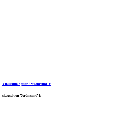
Viburnum opulus ’Strömsund’ E
skogsolvon 'Strömsund' E