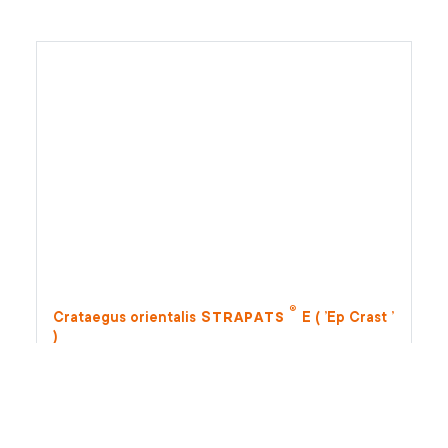
®
Strapats
Crataegus orientalis
E ( ’Ep Crast ’
)
®
Strapats
luddhagtorn
E