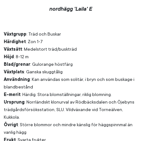
nordhägg 'Laila' E
Växtgrupp
: Träd och Buskar
Härdighet
: Zon 1-7
Växtsätt
: Medelstort träd/buskträd
Höjd
: 8-12 m
Blad/grenar
: Gulorange höstfärg
Växtplats
: Ganska skuggtålig
Användning
: Kan användas som solitär, i bryn och som buskage i
blandbestånd
E-merit
: Härdig. Stora blomställningar, riklig blomning.
Ursprung
: Norrländskt klonurval av Rödbäcksdalen och Öjebyns
trädgårdsförsöksstation, SLU. Vildväxande vid Torneälven,
Kukkola.
Övrigt
: Större blommor och mindre känslig för häggspinnmal än
vanlig hägg
Frukt
: Svarta frukter