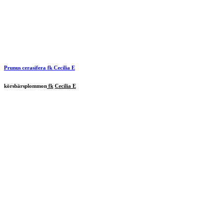
Prunus cerasifera
fk
Cecilia
E
körsbärsplommon
fk
Cecilia E