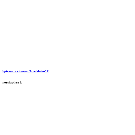
Spiraea × cinerea ’Grefsheim’ E
norskspirea E