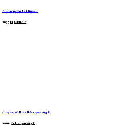
Prunus padus
fk
Ultuna
E
hägg
fk
Ultuna E
Corylus avellana
fk
Garpenberg
E
hassel
fk Garpenberg E