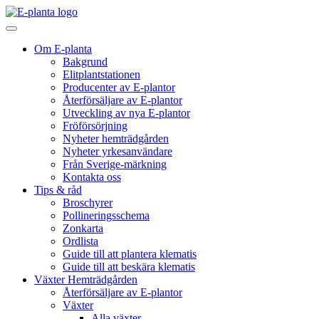
Hoppa till innehåll
Huvudnavigering
Om E-planta
Bakgrund
Elitplantstationen
Producenter av E-plantor
Återförsäljare av E-plantor
Utveckling av nya E-plantor
Fröförsörjning
Nyheter hemträdgården
Nyheter yrkesanvändare
Från Sverige-märkning
Kontakta oss
Tips & råd
Broschyrer
Pollineringsschema
Zonkarta
Ordlista
Guide till att plantera klematis
Guide till att beskära klematis
Växter Hemträdgården
Återförsäljare av E-plantor
Växter
Alla växter