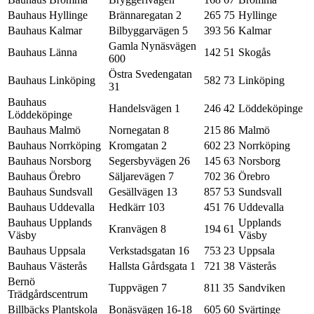
Bauhaus Hyllinge
Brännaregatan 2
265 75
Hyllinge
Bauhaus Kalmar
Bilbyggarvägen 5
393 56
Kalmar
Gamla Nynäsvägen
Bauhaus Länna
142 51
Skogås
600
Östra Svedengatan
Bauhaus Linköping
582 73
Linköping
31
Bauhaus
Handelsvägen 1
246 42
Löddeköpinge
Löddeköpinge
Bauhaus Malmö
Nornegatan 8
215 86
Malmö
Bauhaus Norrköping
Kromgatan 2
602 23
Norrköping
Bauhaus Norsborg
Segersbyvägen 26
145 63
Norsborg
Bauhaus Örebro
Säljarevägen 7
702 36
Örebro
Bauhaus Sundsvall
Gesällvägen 13
857 53
Sundsvall
Bauhaus Uddevalla
Hedkärr 103
451 76
Uddevalla
Bauhaus Upplands
Upplands
Kranvägen 8
194 61
Väsby
Väsby
Bauhaus Uppsala
Verkstadsgatan 16
753 23
Uppsala
Bauhaus Västerås
Hallsta Gårdsgata 1
721 38
Västerås
Bernö
Tuppvägen 7
811 35
Sandviken
Trädgårdscentrum
Billbäcks Plantskola
Bonäsvägen 16-18
605 60
Svärtinge