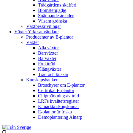
Trädgårdens skafferi
Blomsterglädje
Spännande årstider
Vilsam grönska
Växtbeskrivningar
Växter Yrkesanvändare
Producenter av E-plantor
Växter
Alla växter
Barrväxter
Bärväxter
Fruktträd
Klängväxter
Träd och buskar
Kunskapsbanken
Broschyrer om E-plantor
Certifikat E-plantor
Chipmärkning av träd
LRFs kvalitetsregister
E-märkta skogslönnar
E-plantor är friska
Demoplantering Alnarp