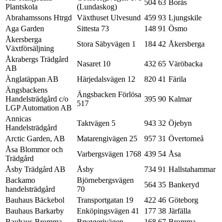
504 63
Borås
Plantskola
(Lundaskog)
Abrahamssons Htrgd
Växthuset Ulvesund
459 93
Ljungskile
Aga Garden
Sittesta 73
148 91
Ösmo
Åkersberga
Stora Säbyvägen 1
184 42
Åkersberga
Växtförsäljning
Åkrabergs Trädgård
Nasaret 10
432 65
Väröbacka
AB
Änglatäppan AB
Härjedalsvägen 12
820 41
Färila
Ängsbackens
Ängsbacken Förlösa
Handelsträdgård c/o
395 90
Kalmar
517
LGP Automation AB
Annicas
Taktvägen 5
943 32
Öjebyn
Handelsträdgård
Arctic Garden, AB
Matarengivägen 25
957 31
Övertorneå
Åsa Blommor och
Varbergsvägen 1768
439 54
Åsa
Trädgård
Åsby Trädgård AB
Åsby
734 91
Hallstahammar
Backamo
Björnebergsvägen
564 35
Bankeryd
handelsträdgård
70
Bauhaus Bäckebol
Transportgatan 19
422 46
Göteborg
Bauhaus Barkarby
Enköpingsvägen 41
177 38
Järfälla
Bauhaus Bromma
Bryggerivägen
168 67
Bromma