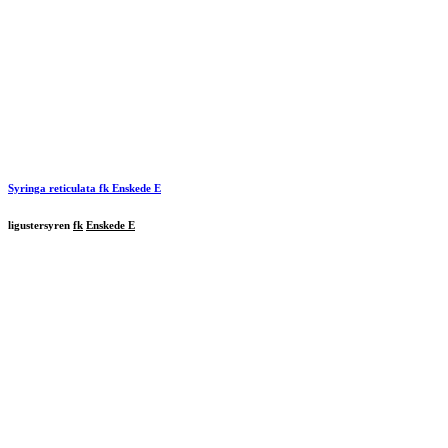
Syringa reticulata
fk Enskede E
ligustersyren
fk
Enskede E