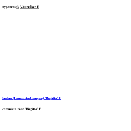
nyponros
fk
Västeråker E
Sorbus (Commixta-Gruppen) ’Birgitta’ E
commixta-rönn 'Birgitta' E