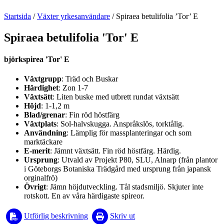
Startsida
/
Växter yrkesanvändare
/
Spiraea betulifolia ’Tor’ E
Spiraea betulifolia 'Tor' E
björkspirea 'Tor' E
Växtgrupp
: Träd och Buskar
Härdighet
: Zon 1-7
Växtsätt
: Liten buske med utbrett rundat växtsätt
Höjd
: 1-1,2 m
Blad/grenar
: Fin röd höstfärg
Växtplats
: Sol-halvskugga. Anspråkslös, torktålig.
Användning
: Lämplig för massplanteringar och som
marktäckare
E-merit
: Jämnt växtsätt. Fin röd höstfärg. Härdig.
Ursprung
: Utvald av Projekt P80, SLU, Alnarp (från plantor
i Göteborgs Botaniska Trädgård med ursprung från japansk
orginalfrö)
Övrigt
: Jämn höjdutveckling. Tål stadsmiljö. Skjuter inte
rotskott. En av våra härdigaste spireor.
Utförlig beskrivning
Skriv ut