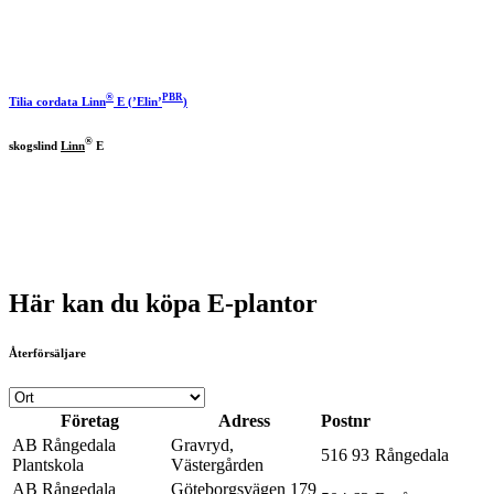
®
PBR
Tilia cordata
Linn
E (’Elin’
)
®
skogslind
Linn
E
Här kan du köpa E-plantor
Återförsäljare
Företag
Adress
Postnr
AB Rångedala
Gravryd,
516 93
Rångedala
Plantskola
Västergården
AB Rångedala
Göteborgsvägen 179