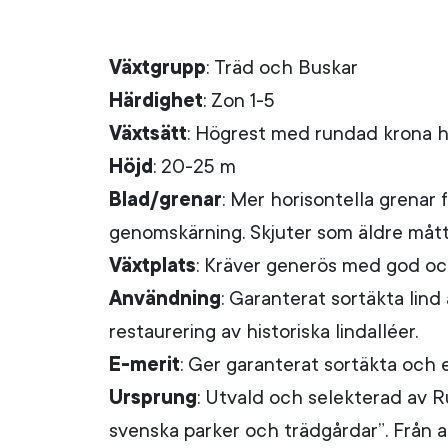
Växtgrupp
: Träd och Buskar
Härdighet
: Zon 1-5
Växtsätt
: Högrest med rundad krona h
Höjd
: 20-25 m
Blad/grenar
: Mer horisontella grenar
genomskärning. Skjuter som äldre måt
Växtplats
: Kräver generös med god och
Användning
: Garanterat sortäkta lind 
restaurering av historiska lindalléer.
E-merit
: Ger garanterat sortäkta och e
Ursprung
: Utvald och selekterad av R
svenska parker och trädgårdar”. Från a