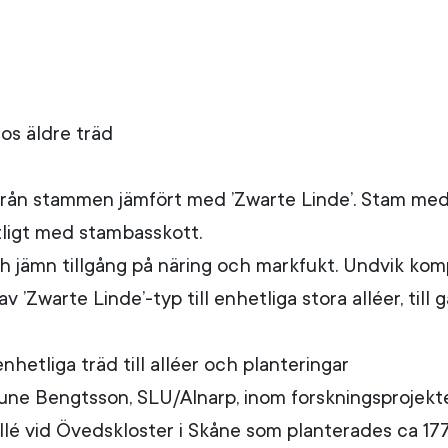
os äldre träd
 från stammen jämfört med ’Zwarte Linde’. Stam med 
tligt med stambasskott.
 jämn tillgång på näring och markfukt. Undvik komp
av ’Zwarte Linde’-typ till enhetliga stora alléer, till
nhetliga träd till alléer och planteringar
une Bengtsson, SLU/Alnarp, inom forskningsprojektet
llé vid Övedskloster i Skåne som planterades ca 17