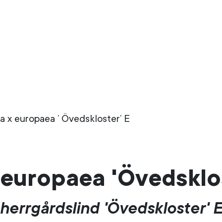
lia x europaea ’ Övedskloster’ E
x europaea 'Övedsklo
herrgårdslind 'Övedskloster' 