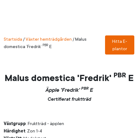
Startsida
/
Växter hemträdgården
/
Malus
Hitta E-
PBR
domestica ’Fredrik’
E
plantor
PBR
Malus domestica 'Fredrik'
E
PBR
Äpple 'Fredrik'
E
Certifierat fruktträd
Växtgrupp
: Fruktträd - äpplen
Härdighet
: Zon 1-4