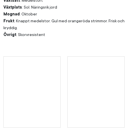
Växtsätt
: Medelstort
Växtplats
: Sol. Näringsrik jord
Mognad
: Oktober
Frukt
: Knappt medelstor. Gul med orangeröda strimmor. Frisk och
kryddig.
Övrigt
: Skorvresistent