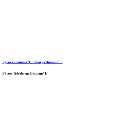
Pyrus communis ’Göteborgs Diamant’ E
Päron 'Göteborgs Diamant' E