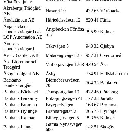
Växtförsäljning
Åkrabergs Trädgård
Nasaret 10
432 65
Väröbacka
AB
Änglatäppan AB
Härjedalsvägen 12
820 41
Färila
Ängsbackens
Ängsbacken Förlösa
Handelsträdgård c/o
395 90
Kalmar
517
LGP Automation AB
Annicas
Taktvägen 5
943 32
Öjebyn
Handelsträdgård
Arctic Garden, AB
Matarengivägen 25
957 31
Övertorneå
Åsa Blommor och
Varbergsvägen 1768
439 54
Åsa
Trädgård
Åsby Trädgård AB
Åsby
734 91
Hallstahammar
Backamo
Björnebergsvägen
564 35
Bankeryd
handelsträdgård
70
Bauhaus Bäckebol
Transportgatan 19
422 46
Göteborg
Bauhaus Barkarby
Enköpingsvägen 41
177 38
Järfälla
Bauhaus Bromma
Bryggerivägen
168 67
Bromma
Bauhaus Hyllinge
Brännaregatan 2
265 75
Hyllinge
Bauhaus Kalmar
Bilbyggarvägen 5
393 56
Kalmar
Gamla Nynäsvägen
Bauhaus Länna
142 51
Skogås
600