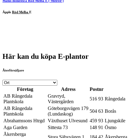
Malus domestica
Röd Melba
E (’Melred’)
Äpple
Röd Melba
E
Här kan du köpa E-plantor
Återförsäljare
Företag
Adress
Postnr
AB Rångedala
Gravryd,
516 93
Rångedala
Plantskola
Västergården
AB Rångedala
Göteborgsvägen 179
504 63
Borås
Plantskola
(Lundaskog)
Abrahamssons Htrgd
Växthuset Ulvesund
459 93
Ljungskile
Aga Garden
Sittesta 73
148 91
Ösmo
Åkersberga
Stora Säbyvägen 1
184 42
Åkersberga