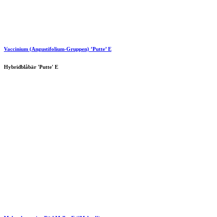
Vaccinium (Angustifolium-Gruppen) ’Putte’ E
Hybridblåbär 'Putte' E