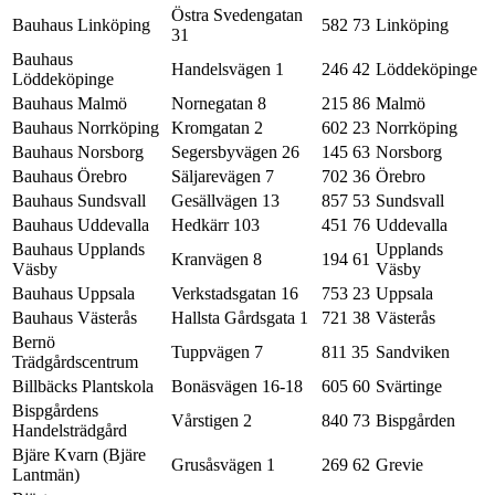
Östra Svedengatan
Bauhaus Linköping
582 73
Linköping
31
Bauhaus
Handelsvägen 1
246 42
Löddeköpinge
Löddeköpinge
Bauhaus Malmö
Nornegatan 8
215 86
Malmö
Bauhaus Norrköping
Kromgatan 2
602 23
Norrköping
Bauhaus Norsborg
Segersbyvägen 26
145 63
Norsborg
Bauhaus Örebro
Säljarevägen 7
702 36
Örebro
Bauhaus Sundsvall
Gesällvägen 13
857 53
Sundsvall
Bauhaus Uddevalla
Hedkärr 103
451 76
Uddevalla
Bauhaus Upplands
Upplands
Kranvägen 8
194 61
Väsby
Väsby
Bauhaus Uppsala
Verkstadsgatan 16
753 23
Uppsala
Bauhaus Västerås
Hallsta Gårdsgata 1
721 38
Västerås
Bernö
Tuppvägen 7
811 35
Sandviken
Trädgårdscentrum
Billbäcks Plantskola
Bonäsvägen 16-18
605 60
Svärtinge
Bispgårdens
Vårstigen 2
840 73
Bispgården
Handelsträdgård
Bjäre Kvarn (Bjäre
Grusåsvägen 1
269 62
Grevie
Lantmän)