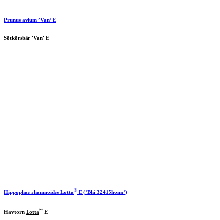
Prunus avium ’Van’ E
Sötkörsbär 'Van' E
®
Hippophae rhamnoides
Lotta
E (’Bhi 32415hona’)
®
Havtorn
Lotta
E