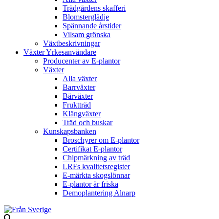
Trädgårdens skafferi
Blomsterglädje
Spännande årstider
Vilsam grönska
Växtbeskrivningar
Växter Yrkesanvändare
Producenter av E-plantor
Växter
Alla växter
Barrväxter
Bärväxter
Fruktträd
Klängväxter
Träd och buskar
Kunskapsbanken
Broschyrer om E-plantor
Certifikat E-plantor
Chipmärkning av träd
LRFs kvalitetsregister
E-märkta skogslönnar
E-plantor är friska
Demoplantering Alnarp