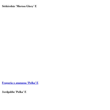
Sötkörsbär 'Merton Glory' E
Fragaria x ananassa ’Polka’ E
Jordgubbe 'Polka' E