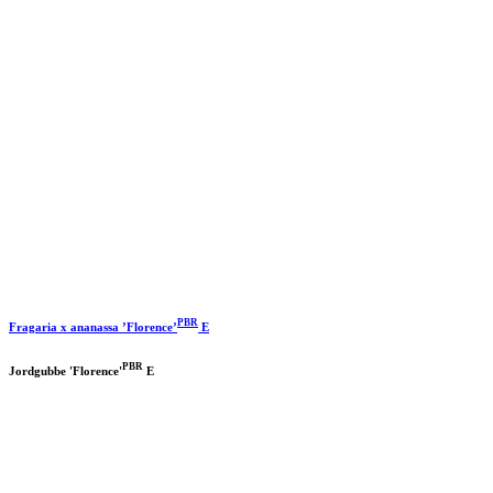
PBR
Fragaria x ananassa ’Florence’
E
PBR
Jordgubbe 'Florence'
E