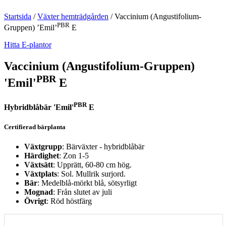
Startsida
/
Växter hemträdgården
/
Vaccinium (Angustifolium-
PBR
Gruppen) ’Emil’
E
Hitta E-plantor
Vaccinium (Angustifolium-Gruppen)
PBR
'Emil'
E
PBR
Hybridblåbär 'Emil'
E
Certifierad bärplanta
Växtgrupp
: Bärväxter - hybridblåbär
Härdighet
: Zon 1-5
Växtsätt
: Upprätt, 60-80 cm hög.
Växtplats
: Sol. Mullrik surjord.
Bär
: Medelblå-mörkt blå, sötsyrligt
Mognad
: Från slutet av juli
Övrigt
: Röd höstfärg