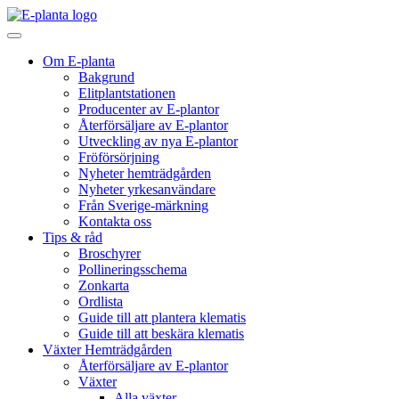
Hoppa till innehåll
Huvudnavigering
Om E-planta
Bakgrund
Elitplantstationen
Producenter av E-plantor
Återförsäljare av E-plantor
Utveckling av nya E-plantor
Fröförsörjning
Nyheter hemträdgården
Nyheter yrkesanvändare
Från Sverige-märkning
Kontakta oss
Tips & råd
Broschyrer
Pollineringsschema
Zonkarta
Ordlista
Guide till att plantera klematis
Guide till att beskära klematis
Växter Hemträdgården
Återförsäljare av E-plantor
Växter
Alla växter