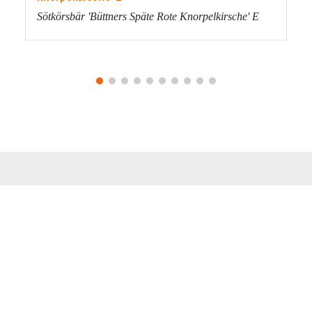
Sötkörsbär 'Büttners Späte Rote Knorpelkirsche' E
HÄR KAN DU KÖPA E-
PLANTOR
Återförsäljare