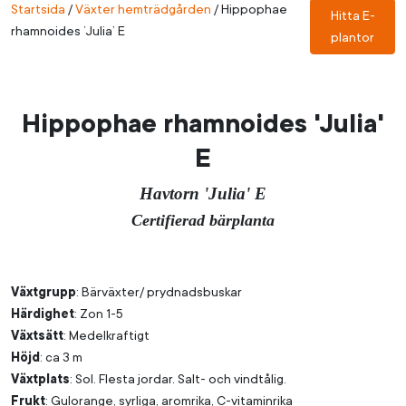
Startsida
/
Växter hemträdgården
/
Hippophae
Hitta E-
rhamnoides ’Julia’ E
plantor
Hippophae rhamnoides 'Julia'
E
Havtorn 'Julia' E
Certifierad bärplanta
Växtgrupp
: Bärväxter/ prydnadsbuskar
Härdighet
: Zon 1-5
Växtsätt
: Medelkraftigt
Höjd
: ca 3 m
Växtplats
: Sol. Flesta jordar. Salt- och vindtålig.
Frukt
: Gulorange, syrliga, aromrika, C-vitaminrika