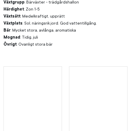
Växtgrupp
: Bärväxter - trädgårdshallon
Härdighet
: Zon 1-5
Växtsätt
: Medelkraftigt, upprätt
Växtplats
: Sol, näringsrik jord. God vattentillgång.
Bär
: Mycket stora, avlånga, aromatiska
Mognad
: Tidig, juli
Övrigt
: Ovanligt stora bär