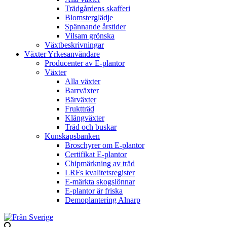
Trädgårdens skafferi
Blomsterglädje
Spännande årstider
Vilsam grönska
Växtbeskrivningar
Växter Yrkesanvändare
Producenter av E-plantor
Växter
Alla växter
Barrväxter
Bärväxter
Fruktträd
Klängväxter
Träd och buskar
Kunskapsbanken
Broschyrer om E-plantor
Certifikat E-plantor
Chipmärkning av träd
LRFs kvalitetsregister
E-märkta skogslönnar
E-plantor är friska
Demoplantering Alnarp