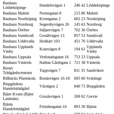
Bauhaus
Handelsvägen 1
246 42
Löddeköpinge
Löddeköpinge
Bauhaus Malmö
Nornegatan 8
215 86
Malmö
Bauhaus Norrköping
Kromgatan 2
602 23
Norrköping
Bauhaus Norsborg
Segersbyvägen 26
145 63
Norsborg
Bauhaus Örebro
Säljarevägen 7
702 36
Örebro
Bauhaus Sundsvall
Gesällvägen 13
857 53
Sundsvall
Bauhaus Uddevalla
Hedkärr 103
451 76
Uddevalla
Bauhaus Upplands
Upplands
Kranvägen 8
194 61
Väsby
Väsby
Bauhaus Uppsala
Verkstadsgatan 16
753 23
Uppsala
Bauhaus Västerås
Hallsta Gårdsgata 1
721 38
Västerås
Bernö
Tuppvägen 7
811 35
Sandviken
Trädgårdscentrum
Billbäcks Plantskola
Bonäsvägen 16-18
605 60
Svärtinge
Bispgårdens
Vårstigen 2
840 73
Bispgården
Handelsträdgård
Bjäre Kvarn (Bjäre
Grusåsvägen 1
269 62
Grevie
Lantmän)
Bjästa
Förnätragatan 16
893 30
Bjästa
Handelsträdgård