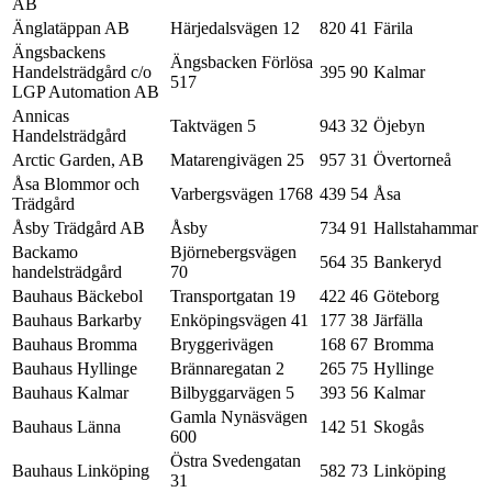
AB
Änglatäppan AB
Härjedalsvägen 12
820 41
Färila
Ängsbackens
Ängsbacken Förlösa
Handelsträdgård c/o
395 90
Kalmar
517
LGP Automation AB
Annicas
Taktvägen 5
943 32
Öjebyn
Handelsträdgård
Arctic Garden, AB
Matarengivägen 25
957 31
Övertorneå
Åsa Blommor och
Varbergsvägen 1768
439 54
Åsa
Trädgård
Åsby Trädgård AB
Åsby
734 91
Hallstahammar
Backamo
Björnebergsvägen
564 35
Bankeryd
handelsträdgård
70
Bauhaus Bäckebol
Transportgatan 19
422 46
Göteborg
Bauhaus Barkarby
Enköpingsvägen 41
177 38
Järfälla
Bauhaus Bromma
Bryggerivägen
168 67
Bromma
Bauhaus Hyllinge
Brännaregatan 2
265 75
Hyllinge
Bauhaus Kalmar
Bilbyggarvägen 5
393 56
Kalmar
Gamla Nynäsvägen
Bauhaus Länna
142 51
Skogås
600
Östra Svedengatan
Bauhaus Linköping
582 73
Linköping
31