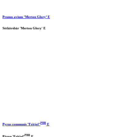
Prunus avium ’Merton Glory’ E
Sötkörsbär 'Merton Glory' E
PBR
Pyrus communis ’Fritjof’
E
PBR
Päron 'Fritjof'
E