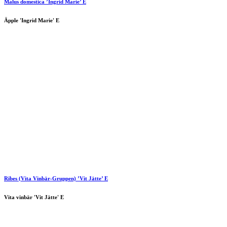
Malus domestica ’Ingrid Marie’ E
Äpple 'Ingrid Marie' E
Ribes (Vita Vinbär-Gruppen) ’Vit Jätte’ E
Vita vinbär 'Vit Jätte' E