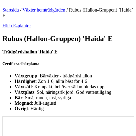
Startsida
/
Växter hemträdgården
/
Rubus (Hallon-Gruppen) ’Haida’
E
Hitta E-plantor
Rubus (Hallon-Gruppen) 'Haida' E
Trädgårdshallon 'Haida' E
Certifierad bärplanta
Växtgrupp
: Bärväxter - trädgårdshallon
Härdighet
: Zon 1-6, allra bäst för 4-6
Växtsätt
: Kompakt, behöver sällan bindas upp
Växtplats
: Sol, näringsrik jord. God vattentillgång.
Bär
: Små, runda, fast, syrliga
Mognad
: Juli-augusti
Övrigt
: Härdig