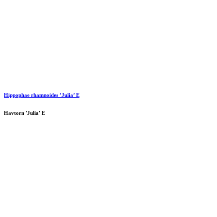
Hippophae rhamnoides ’Julia’ E
Havtorn 'Julia' E