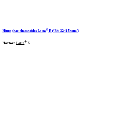
®
Hippophae rhamnoides
Lotta
E (’Bhi 32415hona’)
®
Havtorn
Lotta
E