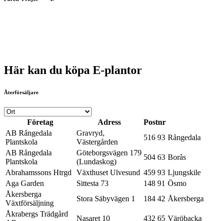
Här kan du köpa E-plantor
Återförsäljare
Företag
Adress
Postnr
AB Rångedala
Gravryd,
516 93
Rångedala
Plantskola
Västergården
AB Rångedala
Göteborgsvägen 179
504 63
Borås
Plantskola
(Lundaskog)
Abrahamssons Htrgd
Växthuset Ulvesund
459 93
Ljungskile
Aga Garden
Sittesta 73
148 91
Ösmo
Åkersberga
Stora Säbyvägen 1
184 42
Åkersberga
Växtförsäljning
Åkrabergs Trädgård
Nasaret 10
432 65
Väröbacka