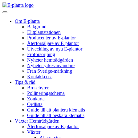
Hoppa till innehåll
Huvudnavigering
Om E-planta
Bakgrund
Elitplantstationen
Producenter av E-plantor
Återförsäljare av E-plantor
Utveckling av nya E-plantor
Fröförsörjning
Nyheter hemträdgården
Nyheter yrkesanvändare
Från Sverige-märkning
Kontakta oss
Tips & råd
Broschyrer
Pollineringsschema
Zonkarta
Ordlista
Guide till att plantera klematis
Guide till att beskära klematis
Växter Hemträdgården
Återförsäljare av E-plantor
Växter
Alla växter