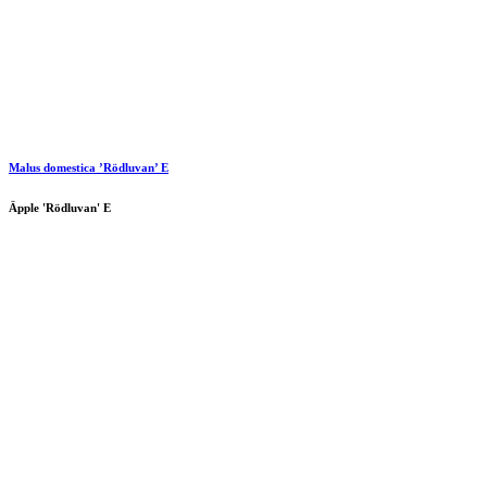
Malus domestica ’Rödluvan’ E
Äpple 'Rödluvan' E