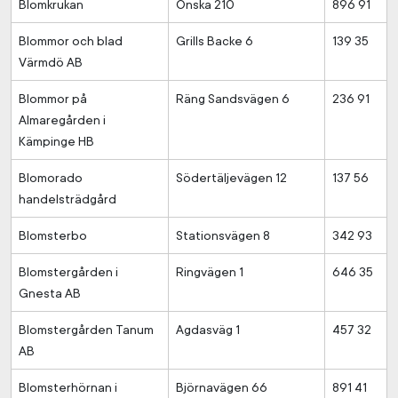
Blomkrukan
Önska 210
896 91
Blommor och blad
Grills Backe 6
139 35
Värmdö AB
Blommor på
Räng Sandsvägen 6
236 91
Almaregården i
Kämpinge HB
Blomorado
Södertäljevägen 12
137 56
handelsträdgård
Blomsterbo
Stationsvägen 8
342 93
Blomstergården i
Ringvägen 1
646 35
Gnesta AB
Blomstergården Tanum
Agdasväg 1
457 32
AB
Blomsterhörnan i
Björnavägen 66
891 41