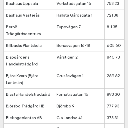
Bauhaus Uppsala
Verkstadsgatan 16
753 23
Bauhaus Västerås
Hallsta Gårdsgata 1
721 38
Bernö
Tuppvägen 7
811 35
Trädgårdscentrum
Billbäcks Plantskola
Bonäsvägen 16-18
605 60
Bispgårdens
Vårstigen 2
840 73
Handelsträdgård
Bjäre Kvarn (Bjäre
Grusåsvägen 1
269 62
Lantmän)
Bjästa Handelsträdgård
Förnätragatan 16
893 30
Björsbo Trädgård HB
Björsbo 9
777 93
Blekingeplantan AB
G.a Landsv. 41
373 31