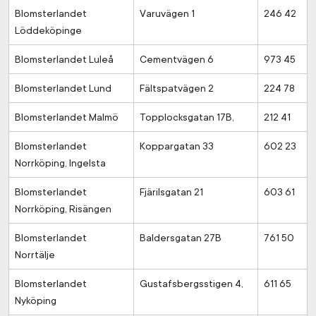
Blomsterlandet
Varuvägen 1
246 42
Löddeköpinge
Blomsterlandet Luleå
Cementvägen 6
973 45
Blomsterlandet Lund
Fältspatvägen 2
224 78
Blomsterlandet Malmö
Topplocksgatan 17B,
212 41
Blomsterlandet
Koppargatan 33
602 23
Norrköping, Ingelsta
Blomsterlandet
Fjärilsgatan 21
603 61
Norrköping, Risängen
Blomsterlandet
Baldersgatan 27B
761 50
Norrtälje
Blomsterlandet
Gustafsbergsstigen 4,
611 65
Nyköping