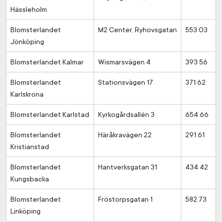
Hässleholm
Blomsterlandet
M2 Center, Ryhovsgatan
553 03
Jönköping
Blomsterlandet Kalmar
Wismarsvägen 4
393 56
Blomsterlandet
Stationsvägen 17
371 62
Karlskrona
Blomsterlandet Karlstad
Kyrkogårdsallén 3
654 66
Blomsterlandet
Häråkravägen 22
291 61
Kristianstad
Blomsterlandet
Hantverksgatan 31
434 42
Kungsbacka
Blomsterlandet
Fröstorpsgatan 1
582 73
Linköping