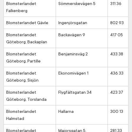
Blomsterlandet
Sömmerskevägen 5
311 36
Falkenberg
Blomsterlandet Gävle
Ingenjörsgatan
802 93
Blomsterlandet
Backavägen 9
417 05
Göteborg, Backaplan
Blomsterlandet
Benjaminsväg 2
433 38
Göteborg, Partille
Blomsterlandet
Ekonomivägen 1
436 33
Göteborg, Sisjön
Blomsterlandet
Flygfältsgatan 34
423 37
Göteborg, Torslanda
Blomsterlandet
Hallarna
300 13
Halmstad
Blomsterlandet
Majorsgatan 5,
281 33