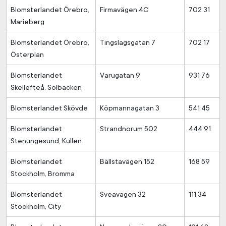
Blomsterlandet Örebro,
Firmavägen 4C
702 31
Marieberg
Blomsterlandet Örebro,
Tingslagsgatan 7
702 17
Österplan
Blomsterlandet
Varugatan 9
931 76
Skellefteå, Solbacken
Blomsterlandet Skövde
Köpmannagatan 3
541 45
Blomsterlandet
Strandnorum 502
444 91
Stenungesund, Kullen
Blomsterlandet
Bällstavägen 152
168 59
Stockholm, Bromma
Blomsterlandet
Sveavägen 32
111 34
Stockholm, City