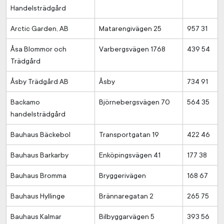
Handelsträdgård
Arctic Garden, AB
Matarengivägen 25
957 31
Åsa Blommor och
Varbergsvägen 1768
439 54
Trädgård
Åsby Trädgård AB
Åsby
734 91
Backamo
Björnebergsvägen 70
564 35
handelsträdgård
Bauhaus Bäckebol
Transportgatan 19
422 46
Bauhaus Barkarby
Enköpingsvägen 41
177 38
Bauhaus Bromma
Bryggerivägen
168 67
Bauhaus Hyllinge
Brännaregatan 2
265 75
Bauhaus Kalmar
Bilbyggarvägen 5
393 56