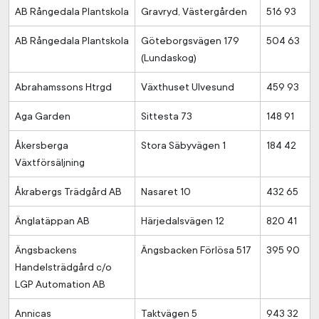
AB Rångedala Plantskola
Gravryd, Västergården
516 93
AB Rångedala Plantskola
Göteborgsvägen 179
504 63
(Lundaskog)
Abrahamssons Htrgd
Växthuset Ulvesund
459 93
Aga Garden
Sittesta 73
148 91
Åkersberga
Stora Säbyvägen 1
184 42
Växtförsäljning
Åkrabergs Trädgård AB
Nasaret 10
432 65
Änglatäppan AB
Härjedalsvägen 12
820 41
Ängsbackens
Ängsbacken Förlösa 517
395 90
Handelsträdgård c/o
LGP Automation AB
Annicas
Taktvägen 5
943 32