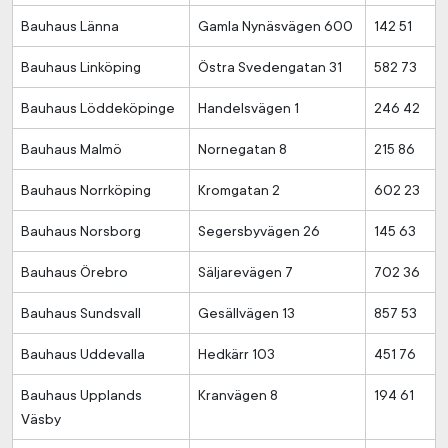
Bauhaus Länna
Gamla Nynäsvägen 600
142 51
Bauhaus Linköping
Östra Svedengatan 31
582 73
Bauhaus Löddeköpinge
Handelsvägen 1
246 42
Bauhaus Malmö
Nornegatan 8
215 86
Bauhaus Norrköping
Kromgatan 2
602 23
Bauhaus Norsborg
Segersbyvägen 26
145 63
Bauhaus Örebro
Säljarevägen 7
702 36
Bauhaus Sundsvall
Gesällvägen 13
857 53
Bauhaus Uddevalla
Hedkärr 103
451 76
Bauhaus Upplands
Kranvägen 8
194 61
Väsby