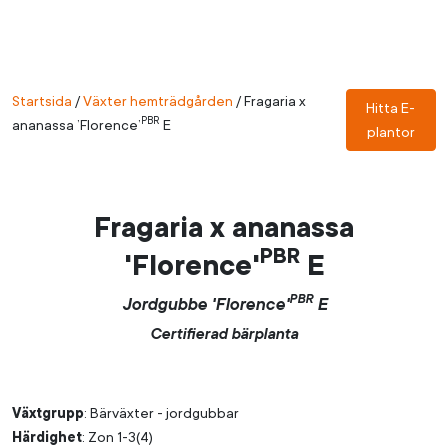
Startsida
/
Växter hemträdgården
/
Fragaria x
Hitta E-
PBR
ananassa ’Florence’
E
plantor
Fragaria x ananassa
PBR
'Florence'
E
PBR
Jordgubbe 'Florence'
E
Certifierad bärplanta
Växtgrupp
: Bärväxter - jordgubbar
Härdighet
: Zon 1-3(4)