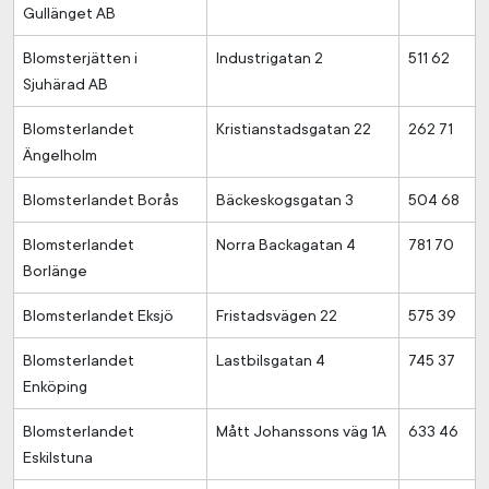
Gullänget AB
Blomsterjätten i
Industrigatan 2
511 62
Sjuhärad AB
Blomsterlandet
Kristianstadsgatan 22
262 71
Ängelholm
Blomsterlandet Borås
Bäckeskogsgatan 3
504 68
Blomsterlandet
Norra Backagatan 4
781 70
Borlänge
Blomsterlandet Eksjö
Fristadsvägen 22
575 39
Blomsterlandet
Lastbilsgatan 4
745 37
Enköping
Blomsterlandet
Mått Johanssons väg 1A
633 46
Eskilstuna