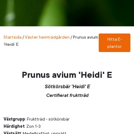
Startsida
/
Växter hemträdgården
/
Prunus avium
Hitta E-
’Heidi’ E
plantor
Prunus avium 'Heidi' E
Sötkörsbär 'Heidi' E
Certifierat fruktträd
Växtgrupp
: Fruktträd - sötkörsbär
Härdighet
: Zon 1-3
Växtsätt
: Medelkraftigt, upprätt