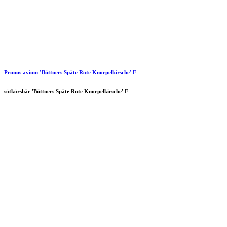
Prunus avium ’Büttners Späte Rote Knorpelkirsche’ E
sötkörsbär 'Büttners Späte Rote Knorpelkirsche' E