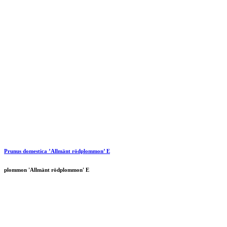
Prunus domestica ’Allmänt rödplommon’ E
plommon 'Allmänt rödplommon' E