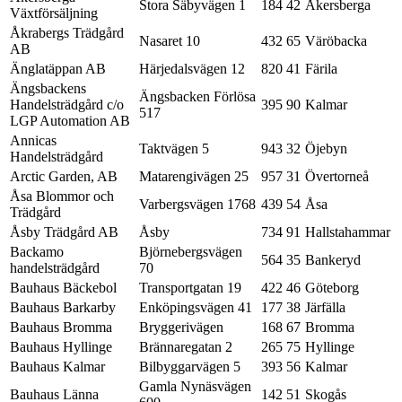
Stora Säbyvägen 1
184 42
Åkersberga
Växtförsäljning
Åkrabergs Trädgård
Nasaret 10
432 65
Väröbacka
AB
Änglatäppan AB
Härjedalsvägen 12
820 41
Färila
Ängsbackens
Ängsbacken Förlösa
Handelsträdgård c/o
395 90
Kalmar
517
LGP Automation AB
Annicas
Taktvägen 5
943 32
Öjebyn
Handelsträdgård
Arctic Garden, AB
Matarengivägen 25
957 31
Övertorneå
Åsa Blommor och
Varbergsvägen 1768
439 54
Åsa
Trädgård
Åsby Trädgård AB
Åsby
734 91
Hallstahammar
Backamo
Björnebergsvägen
564 35
Bankeryd
handelsträdgård
70
Bauhaus Bäckebol
Transportgatan 19
422 46
Göteborg
Bauhaus Barkarby
Enköpingsvägen 41
177 38
Järfälla
Bauhaus Bromma
Bryggerivägen
168 67
Bromma
Bauhaus Hyllinge
Brännaregatan 2
265 75
Hyllinge
Bauhaus Kalmar
Bilbyggarvägen 5
393 56
Kalmar
Gamla Nynäsvägen
Bauhaus Länna
142 51
Skogås