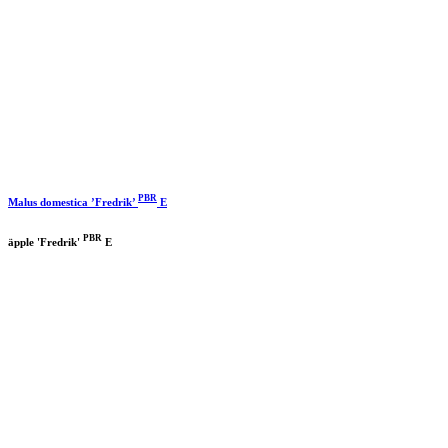
PBR
Malus domestica ’Fredrik’
E
PBR
äpple 'Fredrik'
E