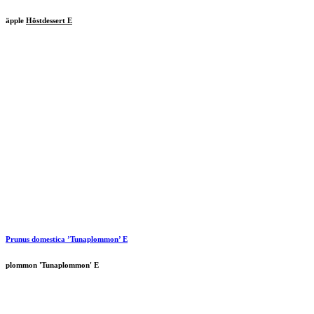
äpple
Höstdessert E
Prunus domestica ’Tunaplommon’ E
plommon 'Tunaplommon' E