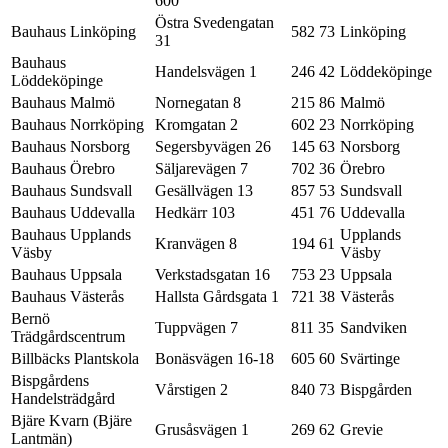
600
Östra Svedengatan
Bauhaus Linköping
582 73
Linköping
31
Bauhaus
Handelsvägen 1
246 42
Löddeköpinge
Löddeköpinge
Bauhaus Malmö
Nornegatan 8
215 86
Malmö
Bauhaus Norrköping
Kromgatan 2
602 23
Norrköping
Bauhaus Norsborg
Segersbyvägen 26
145 63
Norsborg
Bauhaus Örebro
Säljarevägen 7
702 36
Örebro
Bauhaus Sundsvall
Gesällvägen 13
857 53
Sundsvall
Bauhaus Uddevalla
Hedkärr 103
451 76
Uddevalla
Bauhaus Upplands
Upplands
Kranvägen 8
194 61
Väsby
Väsby
Bauhaus Uppsala
Verkstadsgatan 16
753 23
Uppsala
Bauhaus Västerås
Hallsta Gårdsgata 1
721 38
Västerås
Bernö
Tuppvägen 7
811 35
Sandviken
Trädgårdscentrum
Billbäcks Plantskola
Bonäsvägen 16-18
605 60
Svärtinge
Bispgårdens
Vårstigen 2
840 73
Bispgården
Handelsträdgård
Bjäre Kvarn (Bjäre
Grusåsvägen 1
269 62
Grevie
Lantmän)