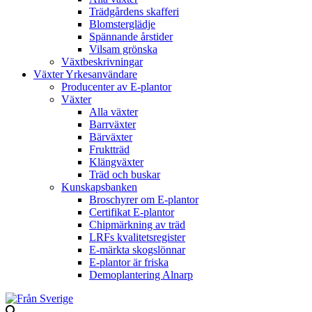
Trädgårdens skafferi
Blomsterglädje
Spännande årstider
Vilsam grönska
Växtbeskrivningar
Växter Yrkesanvändare
Producenter av E-plantor
Växter
Alla växter
Barrväxter
Bärväxter
Fruktträd
Klängväxter
Träd och buskar
Kunskapsbanken
Broschyrer om E-plantor
Certifikat E-plantor
Chipmärkning av träd
LRFs kvalitetsregister
E-märkta skogslönnar
E-plantor är friska
Demoplantering Alnarp