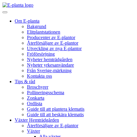
Hoppa till innehåll
Huvudnavigering
Om E-planta
Bakgrund
Elitplantstationen
Producenter av E-plantor
Återförsäljare av E-plantor
Utveckling av nya E-plantor
Fröförsörjning
Nyheter hemträdgården
Nyheter yrkesanvändare
Från Sverige-märkning
Kontakta oss
Tips & råd
Broschyrer
Pollineringsschema
Zonkarta
Ordlista
Guide till att plantera klematis
Guide till att beskära klematis
Växter Hemträdgården
Återförsäljare av E-plantor
Växter
Alla växter