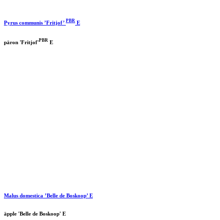
PBR
Pyrus communis ’Fritjof’
E
PBR
päron 'Fritjof'
E
Malus domestica ’Belle de Boskoop’ E
äpple 'Belle de Boskoop' E