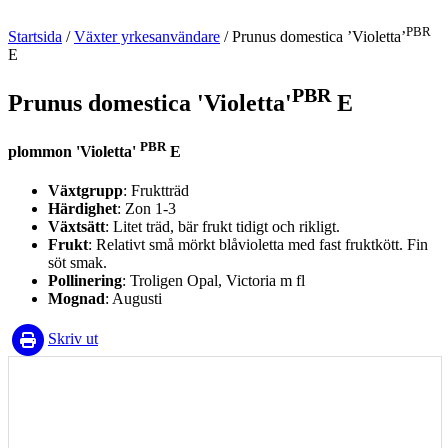
PBR
Startsida
/
Växter yrkesanvändare
/
Prunus domestica ’Violetta’
E
PBR
Prunus domestica 'Violetta'
E
PBR
plommon 'Violetta'
E
Växtgrupp
: Fruktträd
Härdighet
: Zon 1-3
Växtsätt
: Litet träd, bär frukt tidigt och rikligt.
Frukt
: Relativt små mörkt blåvioletta med fast fruktkött. Fin
söt smak.
Pollinering
: Troligen Opal, Victoria m fl
Mognad
: Augusti
Skriv ut