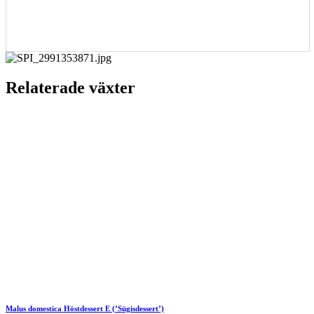
Relaterade växter
Malus domestica
Höstdessert E
(’Sügisdessert’)