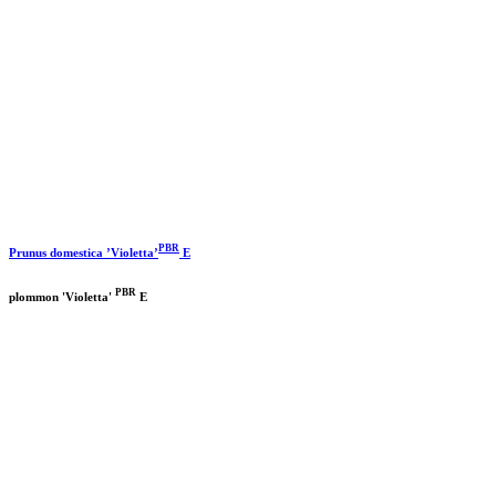
PBR
Prunus domestica ’Violetta’
E
PBR
plommon 'Violetta'
E