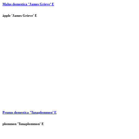
Malus domestica ’James Grieve’ E
äpple 'James Grieve' E
Prunus domestica ’Tunaplommon’ E
plommon 'Tunaplommon' E