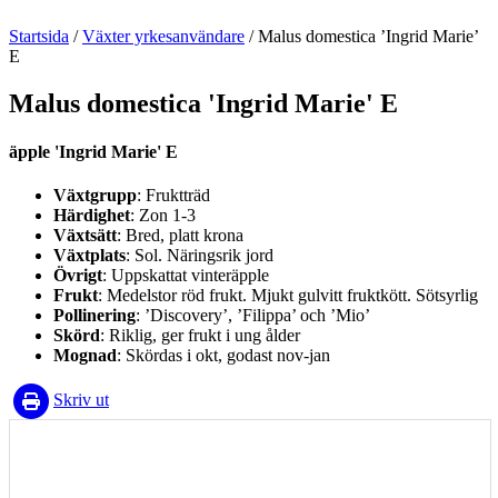
Startsida
/
Växter yrkesanvändare
/
Malus domestica ’Ingrid Marie’
E
Malus domestica 'Ingrid Marie' E
äpple 'Ingrid Marie' E
Växtgrupp
: Fruktträd
Härdighet
: Zon 1-3
Växtsätt
: Bred, platt krona
Växtplats
: Sol. Näringsrik jord
Övrigt
: Uppskattat vinteräpple
Frukt
: Medelstor röd frukt. Mjukt gulvitt fruktkött. Sötsyrlig
Pollinering
: ’Discovery’, ’Filippa’ och ’Mio’
Skörd
: Riklig, ger frukt i ung ålder
Mognad
: Skördas i okt, godast nov-jan
Skriv ut