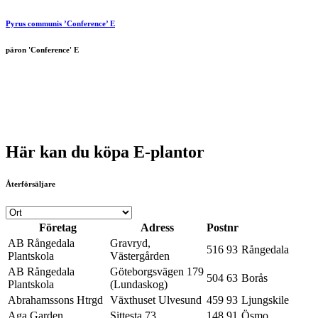
Pyrus communis ’Conference’ E
päron 'Conference' E
Här kan du köpa E-plantor
Återförsäljare
Företag
Adress
Postnr
AB Rångedala
Gravryd,
516 93
Rångedala
Plantskola
Västergården
AB Rångedala
Göteborgsvägen 179
504 63
Borås
Plantskola
(Lundaskog)
Abrahamssons Htrgd
Växthuset Ulvesund
459 93
Ljungskile
Aga Garden
Sittesta 73
148 91
Ösmo