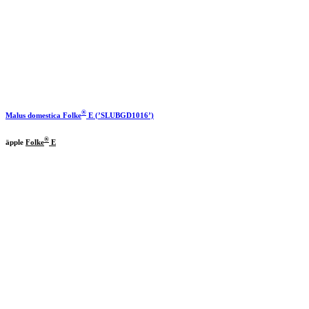
®
Malus domestica
Folke
E
(’SLUBGD1016’)
®
äpple
Folke
E