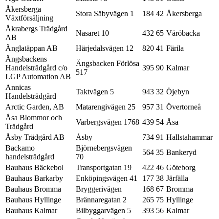
Åkersberga
Stora Säbyvägen 1
184 42
Åkersberga
Växtförsäljning
Åkrabergs Trädgård
Nasaret 10
432 65
Väröbacka
AB
Änglatäppan AB
Härjedalsvägen 12
820 41
Färila
Ängsbackens
Ängsbacken Förlösa
Handelsträdgård c/o
395 90
Kalmar
517
LGP Automation AB
Annicas
Taktvägen 5
943 32
Öjebyn
Handelsträdgård
Arctic Garden, AB
Matarengivägen 25
957 31
Övertorneå
Åsa Blommor och
Varbergsvägen 1768
439 54
Åsa
Trädgård
Åsby Trädgård AB
Åsby
734 91
Hallstahammar
Backamo
Björnebergsvägen
564 35
Bankeryd
handelsträdgård
70
Bauhaus Bäckebol
Transportgatan 19
422 46
Göteborg
Bauhaus Barkarby
Enköpingsvägen 41
177 38
Järfälla
Bauhaus Bromma
Bryggerivägen
168 67
Bromma
Bauhaus Hyllinge
Brännaregatan 2
265 75
Hyllinge
Bauhaus Kalmar
Bilbyggarvägen 5
393 56
Kalmar