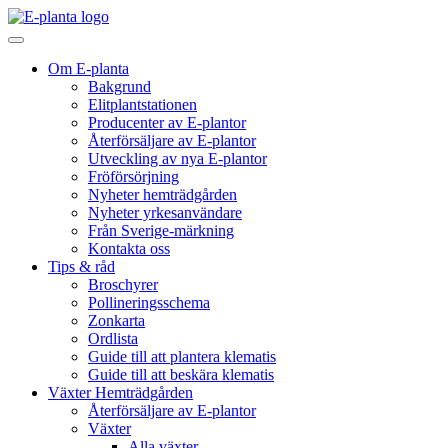
Hoppa till innehåll
Huvudnavigering
Om E-planta
Bakgrund
Elitplantstationen
Producenter av E-plantor
Återförsäljare av E-plantor
Utveckling av nya E-plantor
Fröförsörjning
Nyheter hemträdgården
Nyheter yrkesanvändare
Från Sverige-märkning
Kontakta oss
Tips & råd
Broschyrer
Pollineringsschema
Zonkarta
Ordlista
Guide till att plantera klematis
Guide till att beskära klematis
Växter Hemträdgården
Återförsäljare av E-plantor
Växter
Alla växter