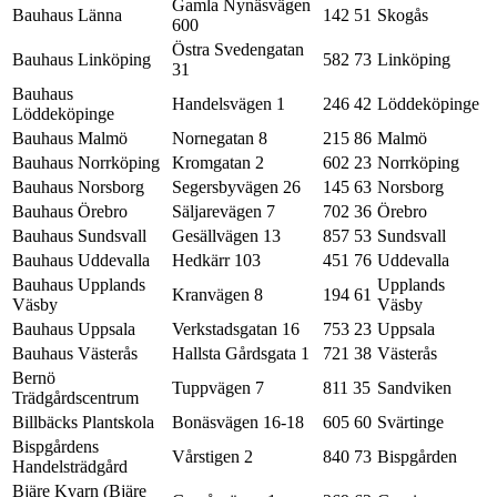
Gamla Nynäsvägen
Bauhaus Länna
142 51
Skogås
600
Östra Svedengatan
Bauhaus Linköping
582 73
Linköping
31
Bauhaus
Handelsvägen 1
246 42
Löddeköpinge
Löddeköpinge
Bauhaus Malmö
Nornegatan 8
215 86
Malmö
Bauhaus Norrköping
Kromgatan 2
602 23
Norrköping
Bauhaus Norsborg
Segersbyvägen 26
145 63
Norsborg
Bauhaus Örebro
Säljarevägen 7
702 36
Örebro
Bauhaus Sundsvall
Gesällvägen 13
857 53
Sundsvall
Bauhaus Uddevalla
Hedkärr 103
451 76
Uddevalla
Bauhaus Upplands
Upplands
Kranvägen 8
194 61
Väsby
Väsby
Bauhaus Uppsala
Verkstadsgatan 16
753 23
Uppsala
Bauhaus Västerås
Hallsta Gårdsgata 1
721 38
Västerås
Bernö
Tuppvägen 7
811 35
Sandviken
Trädgårdscentrum
Billbäcks Plantskola
Bonäsvägen 16-18
605 60
Svärtinge
Bispgårdens
Vårstigen 2
840 73
Bispgården
Handelsträdgård
Bjäre Kvarn (Bjäre