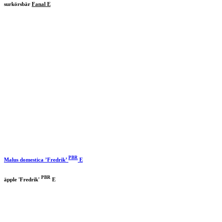
surkörsbär
Fanal E
PBR
Malus domestica ’Fredrik’
E
PBR
äpple 'Fredrik'
E