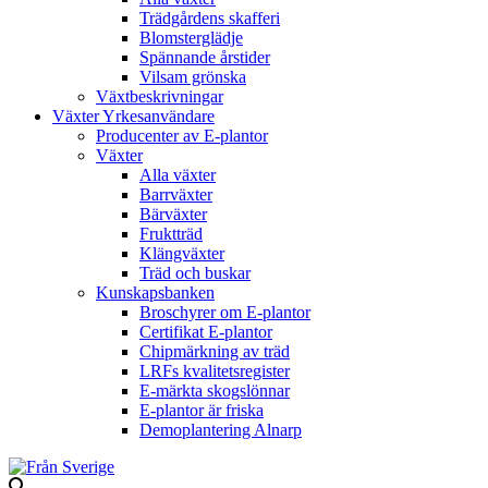
Trädgårdens skafferi
Blomsterglädje
Spännande årstider
Vilsam grönska
Växtbeskrivningar
Växter Yrkesanvändare
Producenter av E-plantor
Växter
Alla växter
Barrväxter
Bärväxter
Fruktträd
Klängväxter
Träd och buskar
Kunskapsbanken
Broschyrer om E-plantor
Certifikat E-plantor
Chipmärkning av träd
LRFs kvalitetsregister
E-märkta skogslönnar
E-plantor är friska
Demoplantering Alnarp