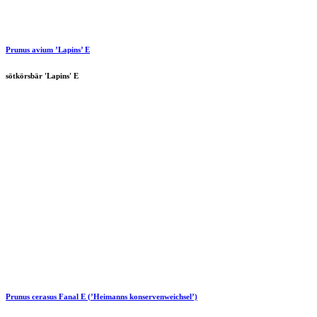
Prunus avium ’Lapins’ E
sötkörsbär 'Lapins' E
Prunus cerasus
Fanal E
(’Heimanns konservenweichsel’)