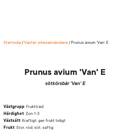
Startsida
/
Växter yrkesanvändare
/
Prunus avium ’Van’ E
Prunus avium 'Van' E
sötkörsbär 'Van' E
Växtgrupp
: Fruktträd
Härdighet
: Zon 1-3
Växtsätt
: Kraftigt, ger frukt tidigt
Frukt
: Stor, röd, söt, saftig