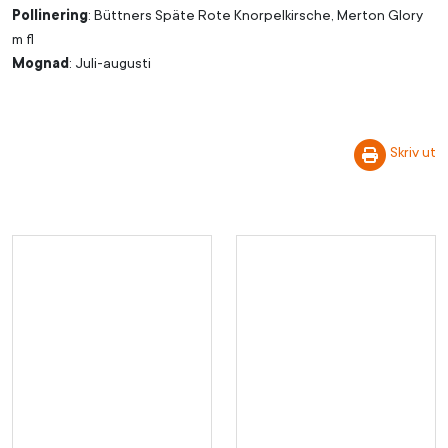
Pollinering
: Büttners Späte Rote Knorpelkirsche, Merton Glory
m fl
Mognad
: Juli-augusti
Skriv ut