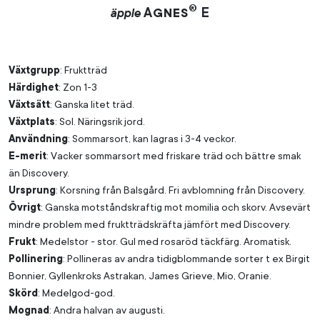
®
Agnes
E
äpple
Växtgrupp
: Fruktträd
Härdighet
: Zon 1-3
Växtsätt
: Ganska litet träd.
Växtplats
: Sol. Näringsrik jord.
Användning
: Sommarsort, kan lagras i 3-4 veckor.
E-merit
: Vacker sommarsort med friskare träd och bättre smak
än Discovery.
Ursprung
: Korsning från Balsgård. Fri avblomning från Discovery.
Övrigt
: Ganska motståndskraftig mot momilia och skorv. Avsevärt
mindre problem med fruktträdskräfta jämfört med Discovery.
Frukt
: Medelstor - stor. Gul med rosaröd täckfärg. Aromatisk.
Pollinering
: Pollineras av andra tidigblommande sorter t ex Birgit
Bonnier, Gyllenkroks Astrakan, James Grieve, Mio, Oranie.
Skörd
: Medelgod-god.
Mognad
: Andra halvan av augusti.