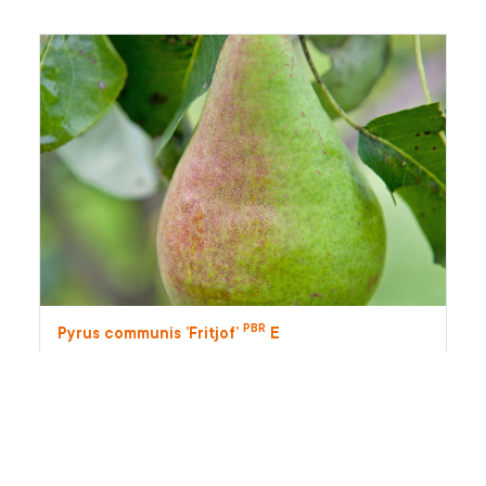
PBR
Pyrus communis ’Fritjof’
E
PBR
päron 'Fritjof'
E