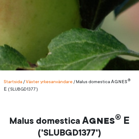
®
Agnes
Startsida
/
Växter yrkesanvändare
/
Malus domestica
E
(’SLUBGD1377’)
®
Agnes
E
Malus domestica
('SLUBGD1377')