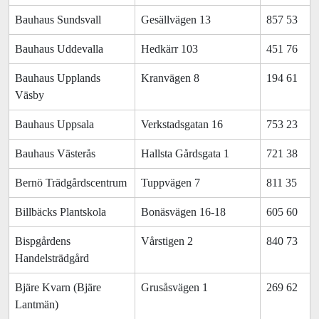
Bauhaus Sundsvall
Gesällvägen 13
857 53
Bauhaus Uddevalla
Hedkärr 103
451 76
Bauhaus Upplands
Kranvägen 8
194 61
Väsby
Bauhaus Uppsala
Verkstadsgatan 16
753 23
Bauhaus Västerås
Hallsta Gårdsgata 1
721 38
Bernö Trädgårdscentrum
Tuppvägen 7
811 35
Billbäcks Plantskola
Bonäsvägen 16-18
605 60
Bispgårdens
Vårstigen 2
840 73
Handelsträdgård
Bjäre Kvarn (Bjäre
Grusåsvägen 1
269 62
Lantmän)