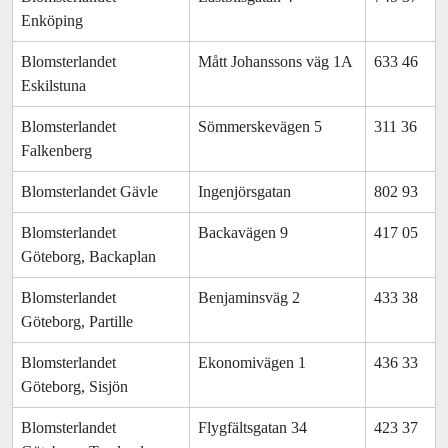
Enköping
Blomsterlandet
Mått Johanssons väg 1A
633 46
Eskilstuna
Blomsterlandet
Sömmerskevägen 5
311 36
Falkenberg
Blomsterlandet Gävle
Ingenjörsgatan
802 93
Blomsterlandet
Backavägen 9
417 05
Göteborg, Backaplan
Blomsterlandet
Benjaminsväg 2
433 38
Göteborg, Partille
Blomsterlandet
Ekonomivägen 1
436 33
Göteborg, Sisjön
Blomsterlandet
Flygfältsgatan 34
423 37