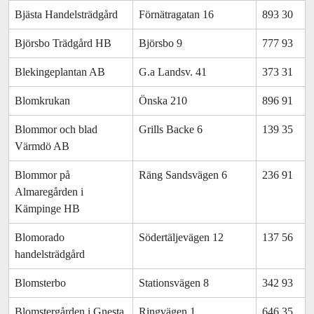
Bjästa Handelsträdgård
Förnätragatan 16
893 30
Björsbo Trädgård HB
Björsbo 9
777 93
Blekingeplantan AB
G.a Landsv. 41
373 31
Blomkrukan
Önska 210
896 91
Blommor och blad
Grills Backe 6
139 35
Värmdö AB
Blommor på
Räng Sandsvägen 6
236 91
Almaregården i
Kämpinge HB
Blomorado
Södertäljevägen 12
137 56
handelsträdgård
Blomsterbo
Stationsvägen 8
342 93
Blomstergården i Gnesta
Ringvägen 1
646 35