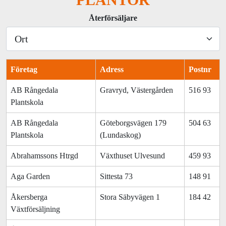
PLANTOR
Återförsäljare
Företag
Adress
Postnr
AB Rångedala
Gravryd, Västergården
516 93
Plantskola
AB Rångedala
Göteborgsvägen 179
504 63
Plantskola
(Lundaskog)
Abrahamssons Htrgd
Växthuset Ulvesund
459 93
Aga Garden
Sittesta 73
148 91
Åkersberga
Stora Säbyvägen 1
184 42
Växtförsäljning