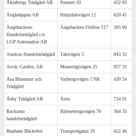
Åkrabergs Trädgård AB
Nasaret 10
432 65
Änglatäppan AB
Härjedalsvägen 12
820 41
Ängsbackens
Ängsbacken Förlösa 517
395 90
Handelsträdgård c/o
LGP Automation AB
Annicas Handelsträdgård
Taktvägen 5
943 32
Arctic Garden, AB
Matarengivägen 25
957 31
Åsa Blommor och
Varbergsvägen 1768
439 54
Trädgård
Åsby Trädgård AB
Åsby
734 91
Backamo
Björnebergsvägen 70
564 35
handelsträdgård
Bauhaus Bäckebol
Transportgatan 19
422 46