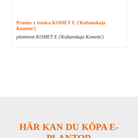
Prunus x rossica KOMET E (’Kubanskaja
Ma
Kometa’)
äp
plommon KOMET E ('Kubanskaja Kometa')
HÄR KAN DU KÖPA E-