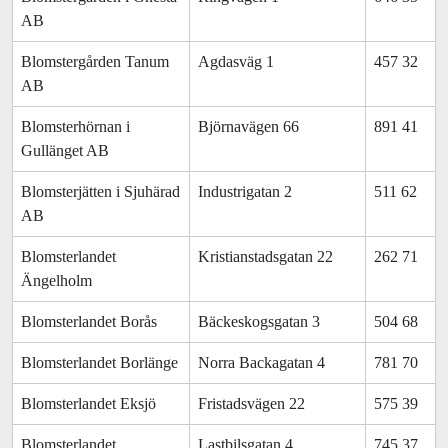
AB
Blomstergården Tanum
Agdasväg 1
457 32
AB
Blomsterhörnan i
Björnavägen 66
891 41
Gullänget AB
Blomsterjätten i Sjuhärad
Industrigatan 2
511 62
AB
Blomsterlandet
Kristianstadsgatan 22
262 71
Ängelholm
Blomsterlandet Borås
Bäckeskogsgatan 3
504 68
Blomsterlandet Borlänge
Norra Backagatan 4
781 70
Blomsterlandet Eksjö
Fristadsvägen 22
575 39
Blomsterlandet
Lastbilsgatan 4
745 37