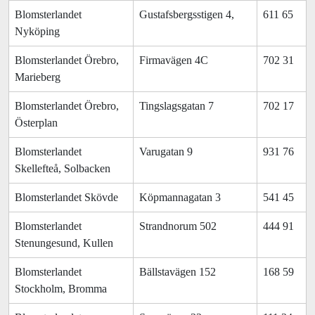
Blomsterlandet
Gustafsbergsstigen 4,
611 65
Nyköping
Blomsterlandet Örebro,
Firmavägen 4C
702 31
Marieberg
Blomsterlandet Örebro,
Tingslagsgatan 7
702 17
Österplan
Blomsterlandet
Varugatan 9
931 76
Skellefteå, Solbacken
Blomsterlandet Skövde
Köpmannagatan 3
541 45
Blomsterlandet
Strandnorum 502
444 91
Stenungesund, Kullen
Blomsterlandet
Bällstavägen 152
168 59
Stockholm, Bromma