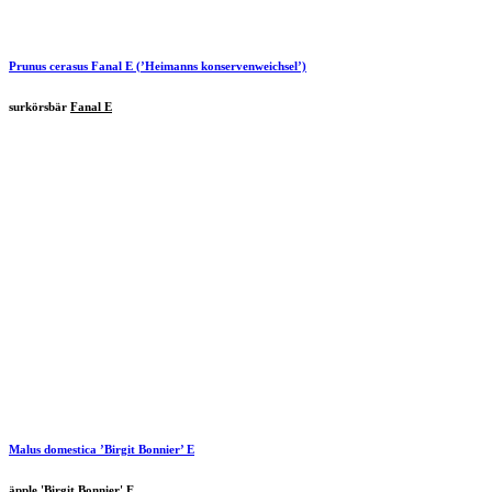
Prunus cerasus
Fanal E
(’Heimanns konservenweichsel’)
surkörsbär
Fanal E
Malus domestica ’Birgit Bonnier’ E
äpple 'Birgit Bonnier' E