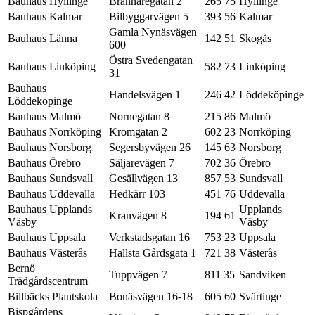
Bauhaus Hyllinge
Brännaregatan 2
265 75
Hyllinge
Bauhaus Kalmar
Bilbyggarvägen 5
393 56
Kalmar
Gamla Nynäsvägen
Bauhaus Länna
142 51
Skogås
600
Östra Svedengatan
Bauhaus Linköping
582 73
Linköping
31
Bauhaus
Handelsvägen 1
246 42
Löddeköpinge
Löddeköpinge
Bauhaus Malmö
Nornegatan 8
215 86
Malmö
Bauhaus Norrköping
Kromgatan 2
602 23
Norrköping
Bauhaus Norsborg
Segersbyvägen 26
145 63
Norsborg
Bauhaus Örebro
Säljarevägen 7
702 36
Örebro
Bauhaus Sundsvall
Gesällvägen 13
857 53
Sundsvall
Bauhaus Uddevalla
Hedkärr 103
451 76
Uddevalla
Bauhaus Upplands
Upplands
Kranvägen 8
194 61
Väsby
Väsby
Bauhaus Uppsala
Verkstadsgatan 16
753 23
Uppsala
Bauhaus Västerås
Hallsta Gårdsgata 1
721 38
Västerås
Bernö
Tuppvägen 7
811 35
Sandviken
Trädgårdscentrum
Billbäcks Plantskola
Bonäsvägen 16-18
605 60
Svärtinge
Bispgårdens