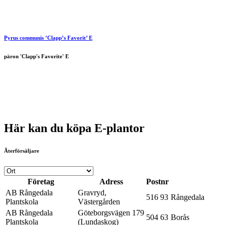
Pyrus communis ’Clapp’s Favorit’ E
päron 'Clapp's Favorite' E
Här kan du köpa E-plantor
Återförsäljare
Företag
Adress
Postnr
AB Rångedala
Gravryd,
516 93
Rångedala
Plantskola
Västergården
AB Rångedala
Göteborgsvägen 179
504 63
Borås
Plantskola
(Lundaskog)