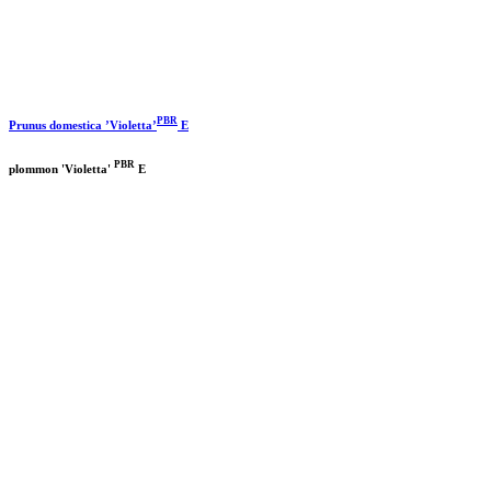
PBR
Prunus domestica ’Violetta’
E
PBR
plommon 'Violetta'
E