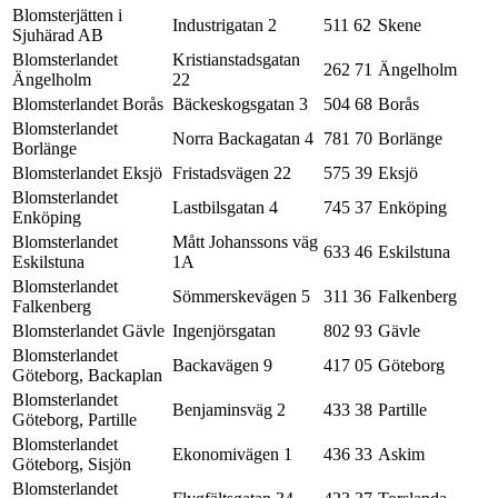
Blomsterjätten i
Industrigatan 2
511 62
Skene
Sjuhärad AB
Blomsterlandet
Kristianstadsgatan
262 71
Ängelholm
Ängelholm
22
Blomsterlandet Borås
Bäckeskogsgatan 3
504 68
Borås
Blomsterlandet
Norra Backagatan 4
781 70
Borlänge
Borlänge
Blomsterlandet Eksjö
Fristadsvägen 22
575 39
Eksjö
Blomsterlandet
Lastbilsgatan 4
745 37
Enköping
Enköping
Blomsterlandet
Mått Johanssons väg
633 46
Eskilstuna
Eskilstuna
1A
Blomsterlandet
Sömmerskevägen 5
311 36
Falkenberg
Falkenberg
Blomsterlandet Gävle
Ingenjörsgatan
802 93
Gävle
Blomsterlandet
Backavägen 9
417 05
Göteborg
Göteborg, Backaplan
Blomsterlandet
Benjaminsväg 2
433 38
Partille
Göteborg, Partille
Blomsterlandet
Ekonomivägen 1
436 33
Askim
Göteborg, Sisjön
Blomsterlandet