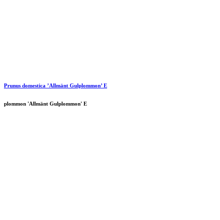
Prunus domestica ’Allmänt Gulplommon’ E
plommon 'Allmänt Gulplommon' E