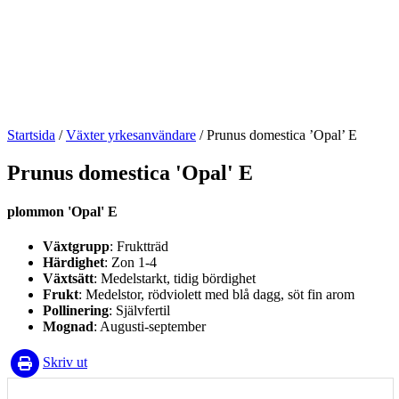
Startsida
/
Växter yrkesanvändare
/
Prunus domestica ’Opal’ E
Prunus domestica 'Opal' E
plommon 'Opal' E
Växtgrupp
: Fruktträd
Härdighet
: Zon 1-4
Växtsätt
: Medelstarkt, tidig bördighet
Frukt
: Medelstor, rödviolett med blå dagg, söt fin arom
Pollinering
: Självfertil
Mognad
: Augusti-september
Skriv ut