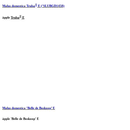
®
Malus domestica
Trulsa
E (’SLUBGD1458)
®
äpple
Trulsa
E
Malus domestica ’Belle de Boskoop’ E
äpple 'Belle de Boskoop' E