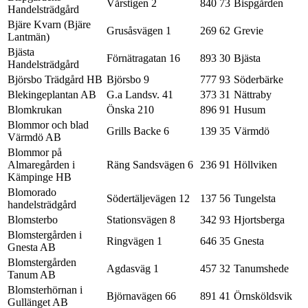
Vårstigen 2
840 73
Bispgården
Handelsträdgård
Bjäre Kvarn (Bjäre
Grusåsvägen 1
269 62
Grevie
Lantmän)
Bjästa
Förnätragatan 16
893 30
Bjästa
Handelsträdgård
Björsbo Trädgård HB
Björsbo 9
777 93
Söderbärke
Blekingeplantan AB
G.a Landsv. 41
373 31
Nättraby
Blomkrukan
Önska 210
896 91
Husum
Blommor och blad
Grills Backe 6
139 35
Värmdö
Värmdö AB
Blommor på
Almaregården i
Räng Sandsvägen 6
236 91
Höllviken
Kämpinge HB
Blomorado
Södertäljevägen 12
137 56
Tungelsta
handelsträdgård
Blomsterbo
Stationsvägen 8
342 93
Hjortsberga
Blomstergården i
Ringvägen 1
646 35
Gnesta
Gnesta AB
Blomstergården
Agdasväg 1
457 32
Tanumshede
Tanum AB
Blomsterhörnan i
Björnavägen 66
891 41
Örnsköldsvik
Gullänget AB