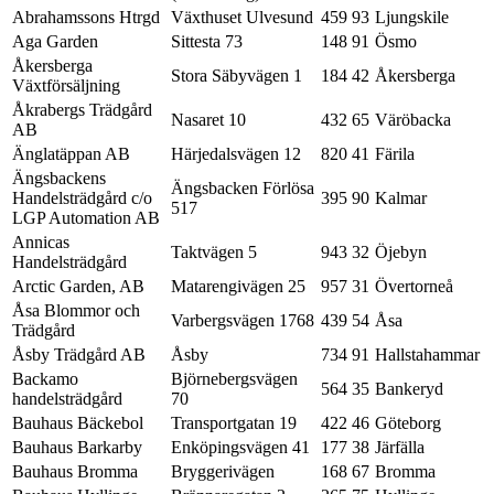
Abrahamssons Htrgd
Växthuset Ulvesund
459 93
Ljungskile
Aga Garden
Sittesta 73
148 91
Ösmo
Åkersberga
Stora Säbyvägen 1
184 42
Åkersberga
Växtförsäljning
Åkrabergs Trädgård
Nasaret 10
432 65
Väröbacka
AB
Änglatäppan AB
Härjedalsvägen 12
820 41
Färila
Ängsbackens
Ängsbacken Förlösa
Handelsträdgård c/o
395 90
Kalmar
517
LGP Automation AB
Annicas
Taktvägen 5
943 32
Öjebyn
Handelsträdgård
Arctic Garden, AB
Matarengivägen 25
957 31
Övertorneå
Åsa Blommor och
Varbergsvägen 1768
439 54
Åsa
Trädgård
Åsby Trädgård AB
Åsby
734 91
Hallstahammar
Backamo
Björnebergsvägen
564 35
Bankeryd
handelsträdgård
70
Bauhaus Bäckebol
Transportgatan 19
422 46
Göteborg
Bauhaus Barkarby
Enköpingsvägen 41
177 38
Järfälla
Bauhaus Bromma
Bryggerivägen
168 67
Bromma