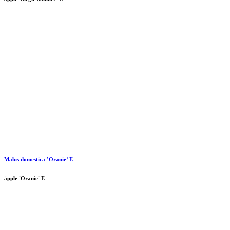
Malus domestica ’Oranie’ E
äpple 'Oranie' E