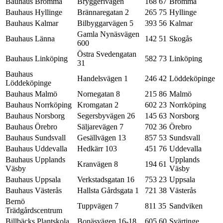
Bauhaus Bromma
Bryggerivägen
168 67
Bromma
Bauhaus Hyllinge
Brännaregatan 2
265 75
Hyllinge
Bauhaus Kalmar
Bilbyggarvägen 5
393 56
Kalmar
Gamla Nynäsvägen
Bauhaus Länna
142 51
Skogås
600
Östra Svedengatan
Bauhaus Linköping
582 73
Linköping
31
Bauhaus
Handelsvägen 1
246 42
Löddeköpinge
Löddeköpinge
Bauhaus Malmö
Nornegatan 8
215 86
Malmö
Bauhaus Norrköping
Kromgatan 2
602 23
Norrköping
Bauhaus Norsborg
Segersbyvägen 26
145 63
Norsborg
Bauhaus Örebro
Säljarevägen 7
702 36
Örebro
Bauhaus Sundsvall
Gesällvägen 13
857 53
Sundsvall
Bauhaus Uddevalla
Hedkärr 103
451 76
Uddevalla
Bauhaus Upplands
Upplands
Kranvägen 8
194 61
Väsby
Väsby
Bauhaus Uppsala
Verkstadsgatan 16
753 23
Uppsala
Bauhaus Västerås
Hallsta Gårdsgata 1
721 38
Västerås
Bernö
Tuppvägen 7
811 35
Sandviken
Trädgårdscentrum
Billbäcks Plantskola
Bonäsvägen 16-18
605 60
Svärtinge