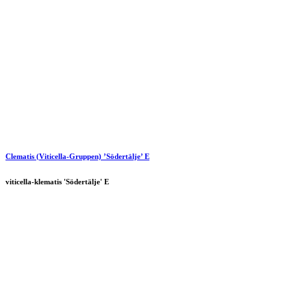
Clematis (Viticella-Gruppen) ’Södertälje’ E
viticella-klematis 'Södertälje' E