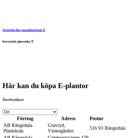
Aristolochia manshuriensis E
koreansk pipranka E
Här kan du köpa E-plantor
Återförsäljare
Företag
Adress
Postnr
AB Rångedala
Gravryd,
516 93
Rångedala
Plantskola
Västergården
AB Rångedala
Göteborgsvägen 179