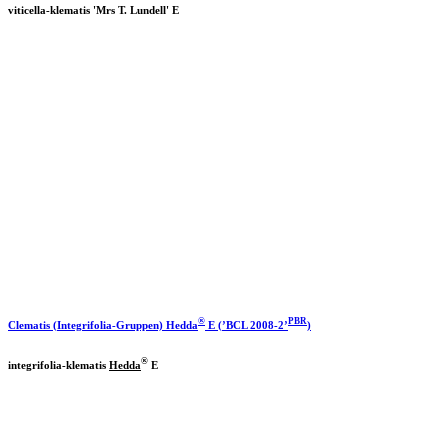
viticella-klematis 'Mrs T. Lundell' E
®
PBR
Clematis (Integrifolia-Gruppen)
Hedda
E (’BCL 2008-2’
)
®
integrifolia-klematis
Hedda
E