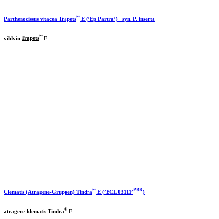
®
Parthenocissus vitacea
Trapets
E (’Ep Partra’) syn. P. inserta
®
vildvin
Trapets
E
®
PBR
Clematis (Atragene-Gruppen)
Tindra
E (’BCL 03111’
)
®
atragene-klematis
Tindra
E