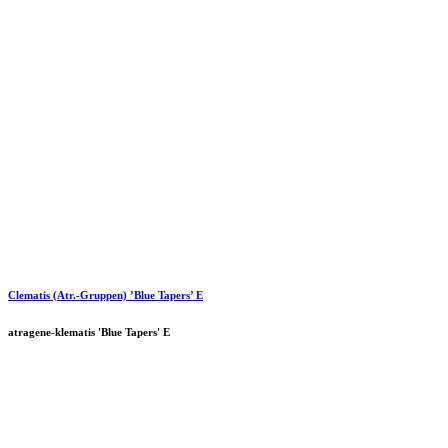
Clematis (Atr.-Gruppen) ’Blue Tapers’ E
atragene-klematis 'Blue Tapers' E