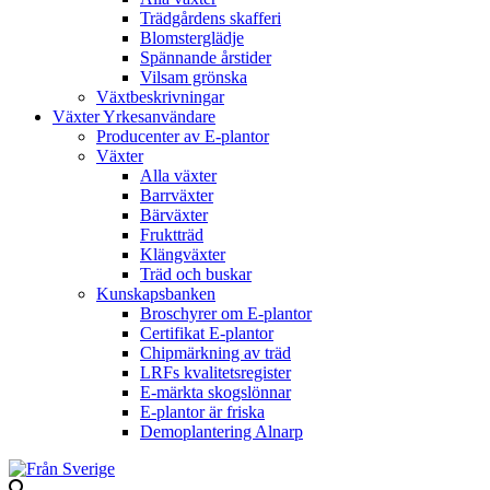
Trädgårdens skafferi
Blomsterglädje
Spännande årstider
Vilsam grönska
Växtbeskrivningar
Växter Yrkesanvändare
Producenter av E-plantor
Växter
Alla växter
Barrväxter
Bärväxter
Fruktträd
Klängväxter
Träd och buskar
Kunskapsbanken
Broschyrer om E-plantor
Certifikat E-plantor
Chipmärkning av träd
LRFs kvalitetsregister
E-märkta skogslönnar
E-plantor är friska
Demoplantering Alnarp