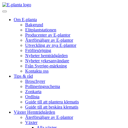
Hoppa till innehåll
Huvudnavigering
Om E-planta
Bakgrund
Elitplantstationen
Producenter av E-plantor
Återförsäljare av E-plantor
Utveckling av nya E-plantor
Fröförsörjning
Nyheter hemträdgården
Nyheter yrkesanvändare
Från Sverige-märkning
Kontakta oss
Tips & råd
Broschyrer
Pollineringsschema
Zonkarta
Ordlista
Guide till att plantera klematis
Guide till att beskära klematis
Växter Hemträdgården
Återförsäljare av E-plantor
Växter
Alla växter