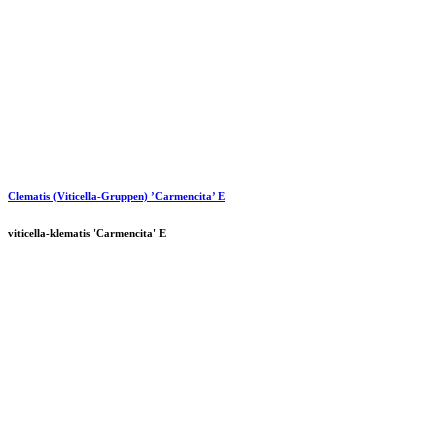
Clematis (Viticella-Gruppen) ’Carmencita’ E
viticella-klematis 'Carmencita' E