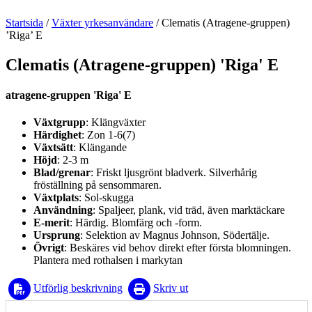
Startsida
/
Växter yrkesanvändare
/
Clematis (Atragene-gruppen)
’Riga’ E
Clematis (Atragene-gruppen) 'Riga' E
atragene-gruppen 'Riga' E
Växtgrupp
: Klängväxter
Härdighet
: Zon 1-6(7)
Växtsätt
: Klängande
Höjd
: 2-3 m
Blad/grenar
: Friskt ljusgrönt bladverk. Silverhårig
fröställning på sensommaren.
Växtplats
: Sol-skugga
Användning
: Spaljeer, plank, vid träd, även marktäckare
E-merit
: Härdig. Blomfärg och -form.
Ursprung
: Selektion av Magnus Johnson, Södertälje.
Övrigt
: Beskäres vid behov direkt efter första blomningen.
Plantera med rothalsen i markytan
Utförlig beskrivning
Skriv ut