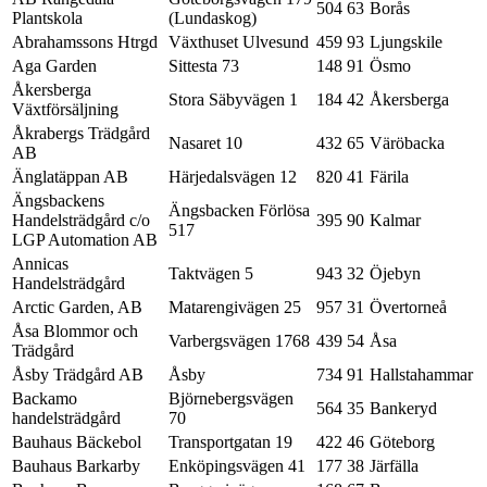
504 63
Borås
Plantskola
(Lundaskog)
Abrahamssons Htrgd
Växthuset Ulvesund
459 93
Ljungskile
Aga Garden
Sittesta 73
148 91
Ösmo
Åkersberga
Stora Säbyvägen 1
184 42
Åkersberga
Växtförsäljning
Åkrabergs Trädgård
Nasaret 10
432 65
Väröbacka
AB
Änglatäppan AB
Härjedalsvägen 12
820 41
Färila
Ängsbackens
Ängsbacken Förlösa
Handelsträdgård c/o
395 90
Kalmar
517
LGP Automation AB
Annicas
Taktvägen 5
943 32
Öjebyn
Handelsträdgård
Arctic Garden, AB
Matarengivägen 25
957 31
Övertorneå
Åsa Blommor och
Varbergsvägen 1768
439 54
Åsa
Trädgård
Åsby Trädgård AB
Åsby
734 91
Hallstahammar
Backamo
Björnebergsvägen
564 35
Bankeryd
handelsträdgård
70
Bauhaus Bäckebol
Transportgatan 19
422 46
Göteborg
Bauhaus Barkarby
Enköpingsvägen 41
177 38
Järfälla