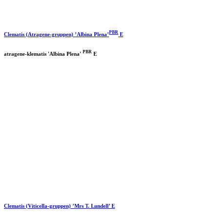
PBR
Clematis (Atragene-gruppen) ’Albina Plena’
E
PBR
atragene-klematis 'Albina Plena'
E
Clematis (Viticella-gruppen) ’Mrs T. Lundell’ E