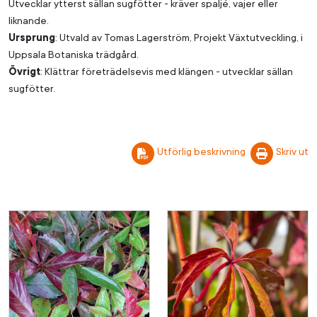
Utvecklar ytterst sällan sugfötter - kräver spaljé, vajer eller
liknande.
Ursprung
: Utvald av Tomas Lagerström, Projekt Växtutveckling, i
Uppsala Botaniska trädgård.
Övrigt
: Klättrar företrädelsevis med klängen - utvecklar sällan
sugfötter.
Utförlig beskrivning
Skriv ut