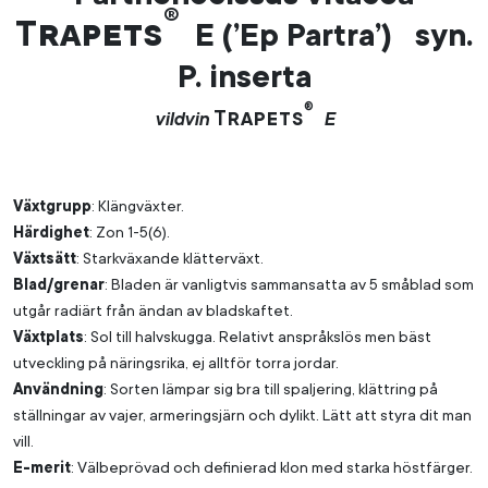
®
Trapets
E (’Ep Partra’) syn.
P. inserta
®
Trapets
vildvin
E
Växtgrupp
: Klängväxter.
Härdighet
: Zon 1-5(6).
Växtsätt
: Starkväxande klätterväxt.
Blad/grenar
: Bladen är vanligtvis sammansatta av 5 småblad som
utgår radiärt från ändan av bladskaftet.
Växtplats
: Sol till halvskugga. Relativt anspråkslös men bäst
utveckling på näringsrika, ej alltför torra jordar.
Användning
: Sorten lämpar sig bra till spaljering, klättring på
ställningar av vajer, armeringsjärn och dylikt. Lätt att styra dit man
vill.
E-merit
: Välbeprövad och definierad klon med starka höstfärger.