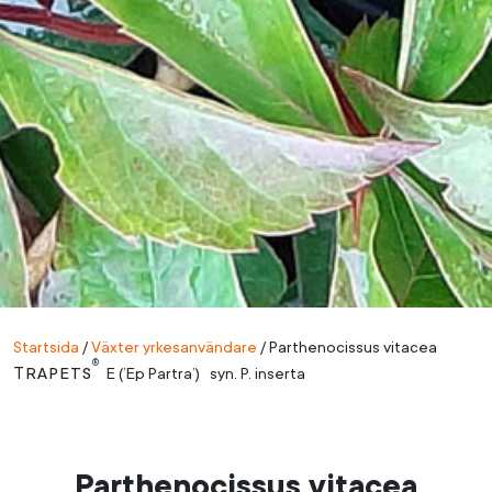
Startsida
/
Växter yrkesanvändare
/
Parthenocissus vitacea
®
Trapets
E (’Ep Partra’) syn. P. inserta
Parthenocissus vitacea