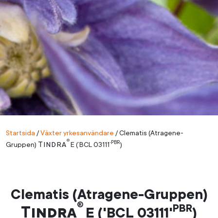
Startsida
/
Växter yrkesanvändare
/
Clematis (Atragene-
®
PBR
Tindra
Gruppen)
E (’BCL 03111’
)
Clematis (Atragene-Gruppen)
®
PBR
Tindra
E ('BCL 03111'
)