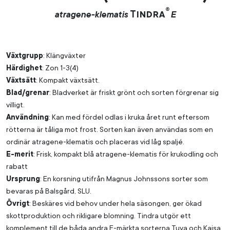
®
Tindra
atragene-klematis
E
Växtgrupp
: Klängväxter
Härdighet
: Zon 1-3(4)
Växtsätt
: Kompakt växtsätt.
Blad/grenar
: Bladverket är friskt grönt och sorten förgrenar sig
villigt.
Användning
: Kan med fördel odlas i kruka året runt eftersom
rötterna är tåliga mot frost. Sorten kan även användas som en
ordinär atragene-klematis och placeras vid låg spaljé.
E-merit
: Frisk, kompakt blå atragene-klematis för krukodling och
rabatt
Ursprung
: En korsning utifrån Magnus Johnssons sorter som
bevaras på Balsgård, SLU.
Övrigt
: Beskäres vid behov under hela säsongen, ger ökad
skottproduktion och rikligare blomning. Tindra utgör ett
komplement till de båda andra E-märkta sorterna Tuva och Kajsa.