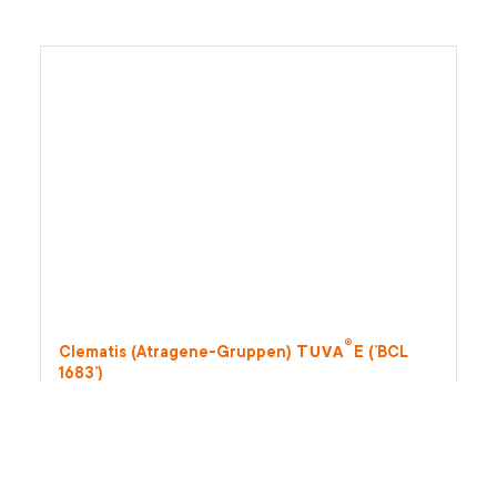
®
Tuva
Clematis (Atragene-Gruppen)
E (’BCL
1683’)
®
atragene-klematis
Tuva
E