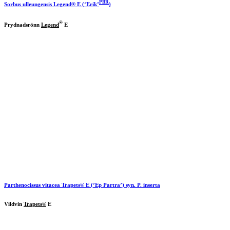
PBR
Sorbus ulleungensis
Legend
® E (‘Erik’
)
®
Prydnadsrönn
Legend
E
Parthenocissus vitacea
Trapets®
E (’Ep Partra’) syn. P. inserta
Vildvin
Trapets®
E