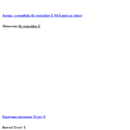
Aronia x prunifolia
fk västeråker E
(fd A.mel.var. elata)
Slånaronia
fk västeråker E
Euonymus europaeus ‘Evert’ E
Benved 'Evert' E