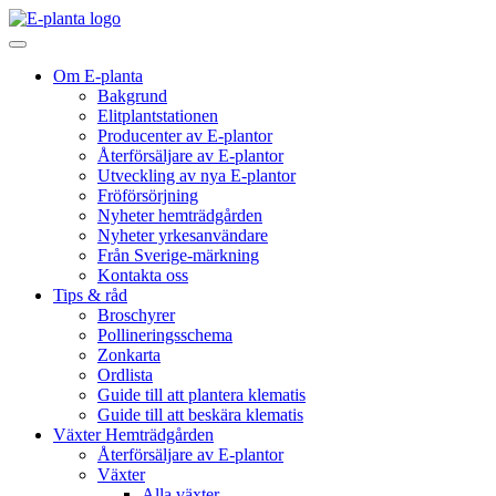
Hoppa till innehåll
Huvudnavigering
Om E-planta
Bakgrund
Elitplantstationen
Producenter av E-plantor
Återförsäljare av E-plantor
Utveckling av nya E-plantor
Fröförsörjning
Nyheter hemträdgården
Nyheter yrkesanvändare
Från Sverige-märkning
Kontakta oss
Tips & råd
Broschyrer
Pollineringsschema
Zonkarta
Ordlista
Guide till att plantera klematis
Guide till att beskära klematis
Växter Hemträdgården
Återförsäljare av E-plantor
Växter
Alla växter