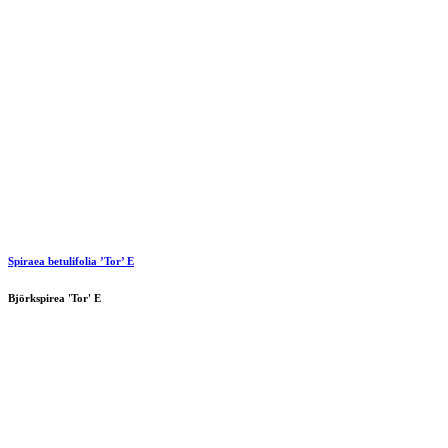
Spiraea betulifolia ’Tor’ E
Björkspirea 'Tor' E