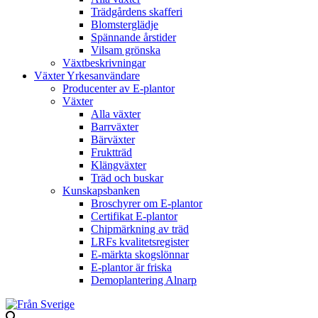
Trädgårdens skafferi
Blomsterglädje
Spännande årstider
Vilsam grönska
Växtbeskrivningar
Växter Yrkesanvändare
Producenter av E-plantor
Växter
Alla växter
Barrväxter
Bärväxter
Fruktträd
Klängväxter
Träd och buskar
Kunskapsbanken
Broschyrer om E-plantor
Certifikat E-plantor
Chipmärkning av träd
LRFs kvalitetsregister
E-märkta skogslönnar
E-plantor är friska
Demoplantering Alnarp