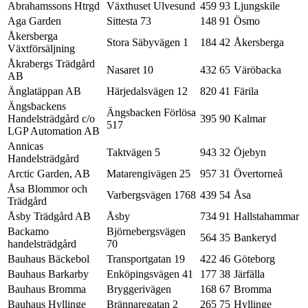
Abrahamssons Htrgd
Växthuset Ulvesund
459 93
Ljungskile
Aga Garden
Sittesta 73
148 91
Ösmo
Åkersberga
Stora Säbyvägen 1
184 42
Åkersberga
Växtförsäljning
Åkrabergs Trädgård
Nasaret 10
432 65
Väröbacka
AB
Änglatäppan AB
Härjedalsvägen 12
820 41
Färila
Ängsbackens
Ängsbacken Förlösa
Handelsträdgård c/o
395 90
Kalmar
517
LGP Automation AB
Annicas
Taktvägen 5
943 32
Öjebyn
Handelsträdgård
Arctic Garden, AB
Matarengivägen 25
957 31
Övertorneå
Åsa Blommor och
Varbergsvägen 1768
439 54
Åsa
Trädgård
Åsby Trädgård AB
Åsby
734 91
Hallstahammar
Backamo
Björnebergsvägen
564 35
Bankeryd
handelsträdgård
70
Bauhaus Bäckebol
Transportgatan 19
422 46
Göteborg
Bauhaus Barkarby
Enköpingsvägen 41
177 38
Järfälla
Bauhaus Bromma
Bryggerivägen
168 67
Bromma
Bauhaus Hyllinge
Brännaregatan 2
265 75
Hyllinge