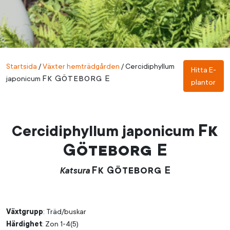
Startsida
/
Växter hemträdgården
/
Cercidiphyllum
Hitta E-
Fk Göteborg E
japonicum
plantor
Fk
Cercidiphyllum japonicum
Göteborg E
Fk Göteborg E
Katsura
Växtgrupp
: Träd/buskar
Härdighet
: Zon 1-4(5)