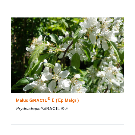
®
Gracil
Malus
E (’Ep Malgr’)
Gracil
Prydnadsapel
® E