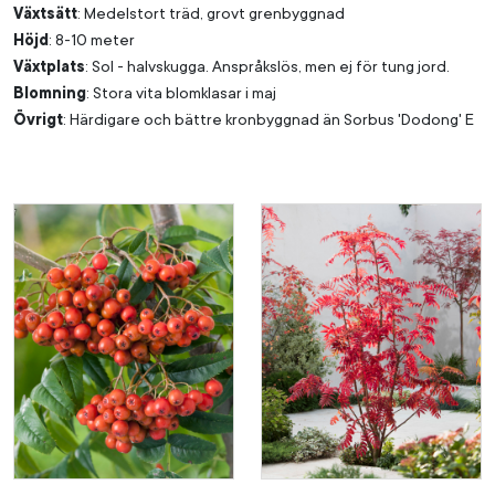
Växtsätt
: Medelstort träd, grovt grenbyggnad
Höjd
: 8-10 meter
Växtplats
: Sol - halvskugga. Anspråkslös, men ej för tung jord.
Blomning
: Stora vita blomklasar i maj
Övrigt
: Härdigare och bättre kronbyggnad än Sorbus 'Dodong' E