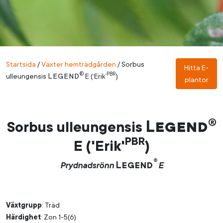
Startsida
/
Växter hemträdgården
/
Sorbus
Hitta E-
®
PBR
Legend
ulleungensis
E (‘Erik’
)
plantor
®
Legend
Sorbus ulleungensis
PBR
E ('Erik'
)
®
Legend
Prydnadsrönn
E
Växtgrupp
: Träd
Härdighet
: Zon 1-5(6)