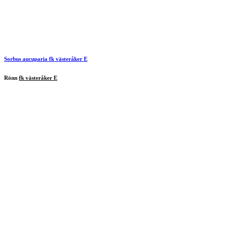
Sorbus aucuparia
fk västeråker E
Rönn
fk västeråker E