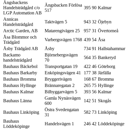
Ängsbackens
Ängsbacken Förlösa
Handelsträdgård c/o
395 90
Kalmar
517
LGP Automation AB
Annicas
Taktvägen 5
943 32
Öjebyn
Handelsträdgård
Arctic Garden, AB
Matarengivägen 25
957 31
Övertorneå
Åsa Blommor och
Varbergsvägen 1768
439 54
Åsa
Trädgård
Åsby Trädgård AB
Åsby
734 91
Hallstahammar
Backamo
Björnebergsvägen
564 35
Bankeryd
handelsträdgård
70
Bauhaus Bäckebol
Transportgatan 19
422 46
Göteborg
Bauhaus Barkarby
Enköpingsvägen 41
177 38
Järfälla
Bauhaus Bromma
Bryggerivägen
168 67
Bromma
Bauhaus Hyllinge
Brännaregatan 2
265 75
Hyllinge
Bauhaus Kalmar
Bilbyggarvägen 5
393 56
Kalmar
Gamla Nynäsvägen
Bauhaus Länna
142 51
Skogås
600
Östra Svedengatan
Bauhaus Linköping
582 73
Linköping
31
Bauhaus
Handelsvägen 1
246 42
Löddeköpinge
Löddeköpinge