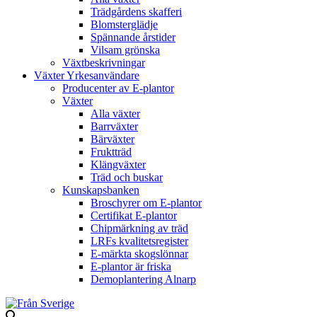
Trädgårdens skafferi
Blomsterglädje
Spännande årstider
Vilsam grönska
Växtbeskrivningar
Växter Yrkesanvändare
Producenter av E-plantor
Växter
Alla växter
Barrväxter
Bärväxter
Fruktträd
Klängväxter
Träd och buskar
Kunskapsbanken
Broschyrer om E-plantor
Certifikat E-plantor
Chipmärkning av träd
LRFs kvalitetsregister
E-märkta skogslönnar
E-plantor är friska
Demoplantering Alnarp