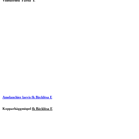
Videkornell 'Farba' E
Amelanchier laevis
fk Bäcklösa E
Kopparhäggmispel
fk Bäcklösa E