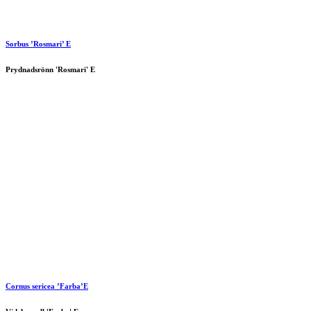
Sorbus ’Rosmari’ E
Prydnadsrönn 'Rosmari' E
Cornus sericea ’Farba’E