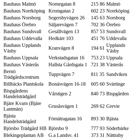
Bauhaus Malmö
Nornegatan 8
215 86
Malmö
Bauhaus Norrköping
Kromgatan 2
602 23
Norrköping
Bauhaus Norsborg
Segersbyvägen 26
145 63
Norsborg
Bauhaus Örebro
Säljarevägen 7
702 36
Örebro
Bauhaus Sundsvall
Gesällvägen 13
857 53
Sundsvall
Bauhaus Uddevalla
Hedkärr 103
451 76
Uddevalla
Bauhaus Upplands
Upplands
Kranvägen 8
194 61
Väsby
Väsby
Bauhaus Uppsala
Verkstadsgatan 16
753 23
Uppsala
Bauhaus Västerås
Hallsta Gårdsgata 1
721 38
Västerås
Bernö
Tuppvägen 7
811 35
Sandviken
Trädgårdscentrum
Billbäcks Plantskola
Bonäsvägen 16-18
605 60
Svärtinge
Bispgårdens
Vårstigen 2
840 73
Bispgården
Handelsträdgård
Bjäre Kvarn (Bjäre
Grusåsvägen 1
269 62
Grevie
Lantmän)
Bjästa
Förnätragatan 16
893 30
Bjästa
Handelsträdgård
Björsbo Trädgård HB
Björsbo 9
777 93
Söderbärke
Blekingeplantan AB
G.a Landsv. 41
373 31
Nättraby