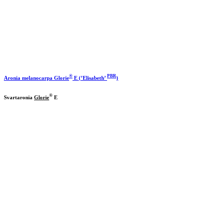
®
PBR
Aronia melanocarpa
Glorie
E (’Elisabeth’
)
®
Svartaronia
Glorie
E