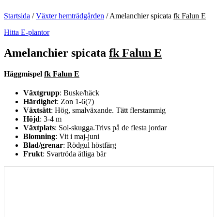
Startsida
/
Växter hemträdgården
/
Amelanchier spicata
fk Falun E
Hitta E-plantor
Amelanchier spicata
fk Falun E
Häggmispel
fk Falun E
Växtgrupp
: Buske/häck
Härdighet
: Zon 1-6(7)
Växtsätt
: Hög, smalväxande. Tätt flerstammig
Höjd
: 3-4 m
Växtplats
: Sol-skugga.Trivs på de flesta jordar
Blomning
: Vit i maj-juni
Blad/grenar
: Rödgul höstfärg
Frukt
: Svartröda ätliga bär