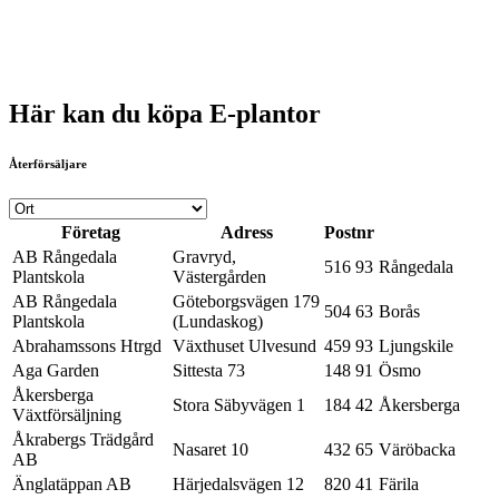
Här kan du köpa E-plantor
Återförsäljare
Företag
Adress
Postnr
AB Rångedala
Gravryd,
516 93
Rångedala
Plantskola
Västergården
AB Rångedala
Göteborgsvägen 179
504 63
Borås
Plantskola
(Lundaskog)
Abrahamssons Htrgd
Växthuset Ulvesund
459 93
Ljungskile
Aga Garden
Sittesta 73
148 91
Ösmo
Åkersberga
Stora Säbyvägen 1
184 42
Åkersberga
Växtförsäljning
Åkrabergs Trädgård
Nasaret 10
432 65
Väröbacka
AB
Änglatäppan AB
Härjedalsvägen 12
820 41
Färila