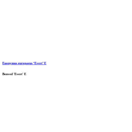
Euonymus europaeus ‘Evert’ E
Benved 'Evert' E