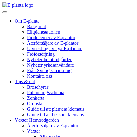
Hoppa till innehåll
Huvudnavigering
Om E-planta
Bakgrund
Elitplantstationen
Producenter av E-plantor
Återförsäljare av E-plantor
Utveckling av nya E-plantor
Fröförsörjning
Nyheter hemträdgården
Nyheter yrkesanvändare
Från Sverige-märkning
Kontakta oss
Tips & råd
Broschyrer
Pollineringsschema
Zonkarta
Ordlista
Guide till att plantera klematis
Guide till att beskära klematis
Växter Hemträdgården
Återförsäljare av E-plantor
Växter
Alla växter