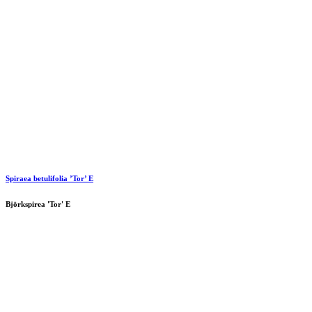
Spiraea betulifolia ’Tor’ E
Björkspirea 'Tor' E