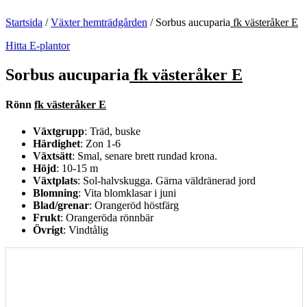
Startsida
/
Växter hemträdgården
/
Sorbus aucuparia
fk västeråker E
Hitta E-plantor
Sorbus aucuparia
fk västeråker E
Rönn
fk västeråker E
Växtgrupp
: Träd, buske
Härdighet
: Zon 1-6
Växtsätt
: Smal, senare brett rundad krona.
Höjd
: 10-15 m
Växtplats
: Sol-halvskugga. Gärna väldränerad jord
Blomning
: Vita blomklasar i juni
Blad/grenar
: Orangeröd höstfärg
Frukt
: Orangeröda rönnbär
Övrigt
: Vindtålig