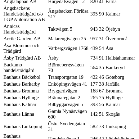
Änglatäppan AB
Härjedalsvägen 12
820 41
Färila
Ängsbackens
Ängsbacken Förlösa
Handelsträdgård c/o
395 90
Kalmar
517
LGP Automation AB
Annicas
Taktvägen 5
943 32
Öjebyn
Handelsträdgård
Arctic Garden, AB
Matarengivägen 25
957 31
Övertorneå
Åsa Blommor och
Varbergsvägen 1768
439 54
Åsa
Trädgård
Åsby Trädgård AB
Åsby
734 91
Hallstahammar
Backamo
Björnebergsvägen
564 35
Bankeryd
handelsträdgård
70
Bauhaus Bäckebol
Transportgatan 19
422 46
Göteborg
Bauhaus Barkarby
Enköpingsvägen 41
177 38
Järfälla
Bauhaus Bromma
Bryggerivägen
168 67
Bromma
Bauhaus Hyllinge
Brännaregatan 2
265 75
Hyllinge
Bauhaus Kalmar
Bilbyggarvägen 5
393 56
Kalmar
Gamla Nynäsvägen
Bauhaus Länna
142 51
Skogås
600
Östra Svedengatan
Bauhaus Linköping
582 73
Linköping
31
Bauhaus
Handelsvägen 1
246 42
Löddeköpinge