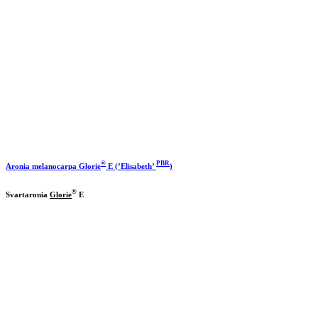
®
PBR
Aronia melanocarpa
Glorie
E (’Elisabeth’
)
®
Svartaronia
Glorie
E