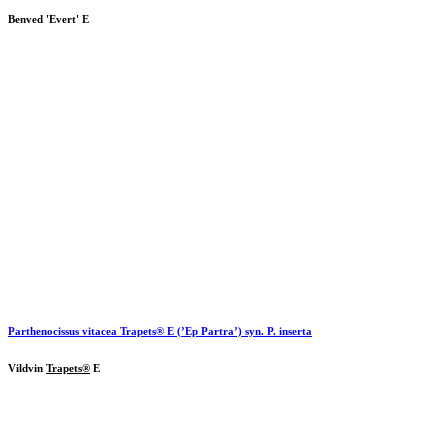
Benved 'Evert' E
Parthenocissus vitacea
Trapets®
E (’Ep Partra’) syn. P. inserta
Vildvin
Trapets®
E