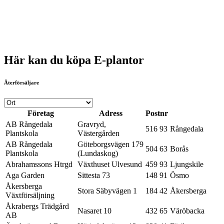
Här kan du köpa E-plantor
Återförsäljare
Företag
Adress
Postnr
AB Rångedala
Gravryd,
516 93
Rångedala
Plantskola
Västergården
AB Rångedala
Göteborgsvägen 179
504 63
Borås
Plantskola
(Lundaskog)
Abrahamssons Htrgd
Växthuset Ulvesund
459 93
Ljungskile
Aga Garden
Sittesta 73
148 91
Ösmo
Åkersberga
Stora Säbyvägen 1
184 42
Åkersberga
Växtförsäljning
Åkrabergs Trädgård
Nasaret 10
432 65
Väröbacka
AB