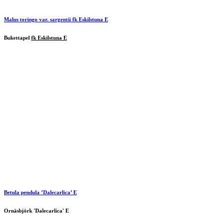
Malus toringo var. sargentii
fk Eskilstuna E
Bukettapel
fk Eskilstuna E
Betula pendula ’Dalecarlica’ E
Ornäsbjörk 'Dalecarlica' E