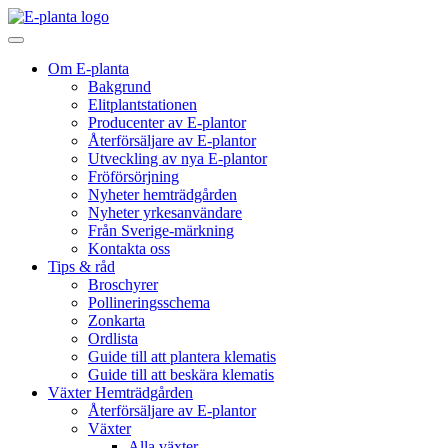
Hoppa till innehåll
Huvudnavigering
Om E-planta
Bakgrund
Elitplantstationen
Producenter av E-plantor
Återförsäljare av E-plantor
Utveckling av nya E-plantor
Fröförsörjning
Nyheter hemträdgården
Nyheter yrkesanvändare
Från Sverige-märkning
Kontakta oss
Tips & råd
Broschyrer
Pollineringsschema
Zonkarta
Ordlista
Guide till att plantera klematis
Guide till att beskära klematis
Växter Hemträdgården
Återförsäljare av E-plantor
Växter
Alla växter