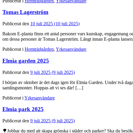
Publicerat i
Hemträdgården
,
Yrkesanvändare
Tomas Lagerström
Publicerat den
10 juli 2025
(10 juli 2025)
Bakom E-planta finns ett antal personer vars kunskap, engagemang och pa
om dessa personer är Tomas Lagerström. Långt innan E-planta lansera
Publicerat i
Hemträdgården
,
Yrkesanvändare
Elmia garden 2025
Publicerat den
9 juli 2025
(9 juli 2025)
I början av oktober är det dags igen för Elmia Garden. Under två daga
samlingsmonter. Hoppas att vi ses där! […]
Publicerat i
Yrkesanvändare
Elmia park 2025
Publicerat den
9 juli 2025
(9 juli 2025)
🌳Jobbar du med att skapa grönska i städer och parker? Ska du besöka