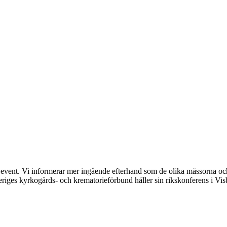
vent. Vi informerar mer ingående efterhand som de olika mässorna och
eriges kyrkogårds- och krematorieförbund håller sin rikskonferens i Vi