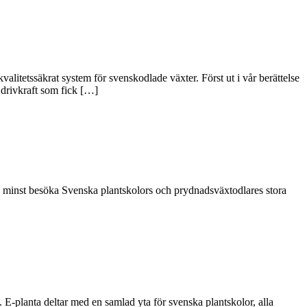
alitetssäkrat system för svenskodlade växter. Först ut i vår berättelse
drivkraft som fick […]
nte minst besöka Svenska plantskolors och prydnadsväxtodlares stora
E-planta deltar med en samlad yta för svenska plantskolor, alla