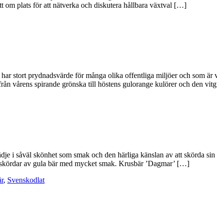
 om plats för att nätverka och diskutera hållbara växtval […]
ar stort prydnadsvärde för många olika offentliga miljöer och som är
 från vårens spirande grönska till höstens gulorange kulörer och den vit
 i såväl skönhet som smak och den härliga känslan av att skörda sin eg
liga skördar av gula bär med mycket smak. Krusbär ’Dagmar’ […]
r
,
Svenskodlat