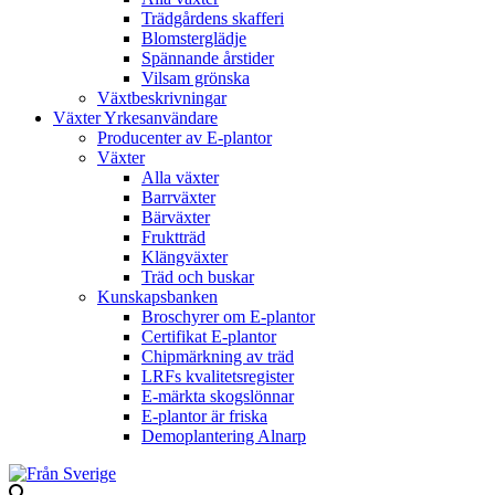
Trädgårdens skafferi
Blomsterglädje
Spännande årstider
Vilsam grönska
Växtbeskrivningar
Växter Yrkesanvändare
Producenter av E-plantor
Växter
Alla växter
Barrväxter
Bärväxter
Fruktträd
Klängväxter
Träd och buskar
Kunskapsbanken
Broschyrer om E-plantor
Certifikat E-plantor
Chipmärkning av träd
LRFs kvalitetsregister
E-märkta skogslönnar
E-plantor är friska
Demoplantering Alnarp