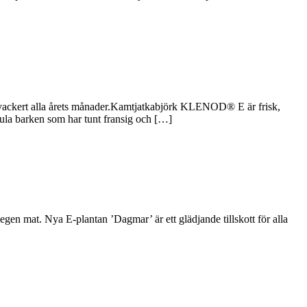
 vackert alla årets månader.Kamtjatkabjörk KLENOD® E är frisk,
gula barken som har tunt fransig och […]
en mat. Nya E-plantan ’Dagmar’ är ett glädjande tillskott för alla