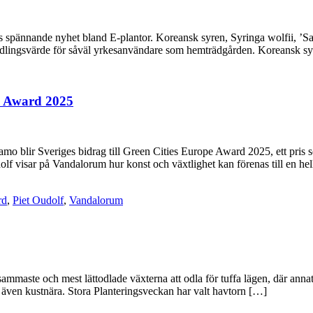
spännande nyhet bland E-plantor. Koreansk syren, Syringa wolfii, ’San
odlingsvärde för såväl yrkesanvändare som hemträdgården. Koreansk syr
e Award 2025
o blir Sveriges bidrag till Green Cities Europe Award 2025, ett pris 
 visar på Vandalorum hur konst och växtlighet kan förenas till en helh
rd
,
Piet Oudolf
,
Vandalorum
sammaste och mest lättodlade växterna att odla för tuffa lägen, där annat
r, även kustnära. Stora Planteringsveckan har valt havtorn […]