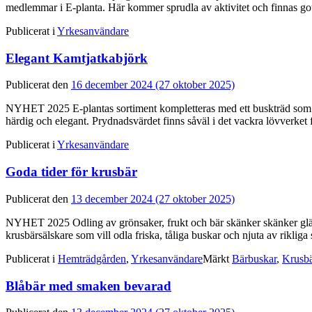
medlemmar i E-planta. Här kommer sprudla av aktivitet och finnas gott
Publicerat i
Yrkesanvändare
Elegant Kamtjatkabjörk
Publicerat den
16 december 2024
(27 oktober 2025)
NYHET 2025 E-plantas sortiment kompletteras med ett buskträd som h
härdig och elegant. Prydnadsvärdet finns såväl i det vackra lövverket
Publicerat i
Yrkesanvändare
Goda tider för krusbär
Publicerat den
13 december 2024
(27 oktober 2025)
NYHET 2025 Odling av grönsaker, frukt och bär skänker skänker glädje
krusbärsälskare som vill odla friska, tåliga buskar och njuta av rik
Publicerat i
Hemträdgården
,
Yrkesanvändare
Märkt
Bärbuskar
,
Krusbä
Blåbär med smaken bevarad