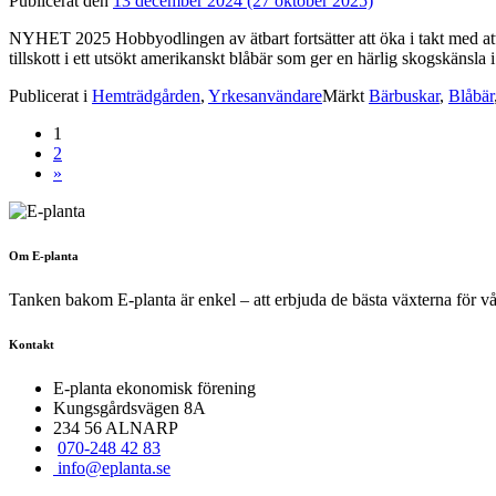
Publicerat den
13 december 2024
(27 oktober 2025)
NYHET 2025 Hobbyodlingen av ätbart fortsätter att öka i takt med att
tillskott i ett utsökt amerikanskt blåbär som ger en härlig skogskän
Publicerat i
Hemträdgården
,
Yrkesanvändare
Märkt
Bärbuskar
,
Blåbär
Inläggsnavigering
1
2
»
Om E-planta
Tanken bakom E-planta är enkel – att erbjuda de bästa växterna för vårt 
Kontakt
E-planta ekonomisk förening
Kungsgårdsvägen 8A
234 56 ALNARP
070-248 42 83
info@eplanta.se