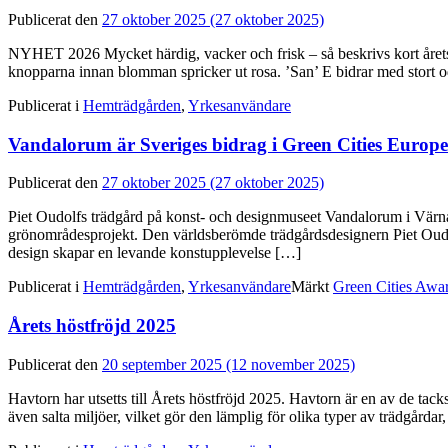
Publicerat den
27 oktober 2025
(27 oktober 2025)
NYHET 2026 Mycket härdig, vacker och frisk – så beskrivs kort årets 
knopparna innan blomman spricker ut rosa. ’San’ E bidrar med stort 
Publicerat i
Hemträdgården
,
Yrkesanvändare
Vandalorum är Sveriges bidrag i Green Cities Europ
Publicerat den
27 oktober 2025
(27 oktober 2025)
Piet Oudolfs trädgård på konst- och designmuseet Vandalorum i Värnam
grönområdesprojekt. Den världsberömde trädgårdsdesignern Piet Oudolf
design skapar en levande konstupplevelse […]
Publicerat i
Hemträdgården
,
Yrkesanvändare
Märkt
Green Cities Awa
Årets höstfröjd 2025
Publicerat den
20 september 2025
(12 november 2025)
Havtorn har utsetts till Årets höstfröjd 2025. Havtorn är en av de tack
även salta miljöer, vilket gör den lämplig för olika typer av trädgårda