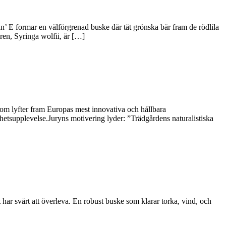
’ E formar en välförgrenad buske där tät grönska bär fram de rödlila
en, Syringa wolfii, är […]
som lyfter fram Europas mest innovativa och hållbara
etsupplevelse.Juryns motivering lyder: ”Trädgårdens naturalistiska
 har svårt att överleva. En robust buske som klarar torka, vind, och