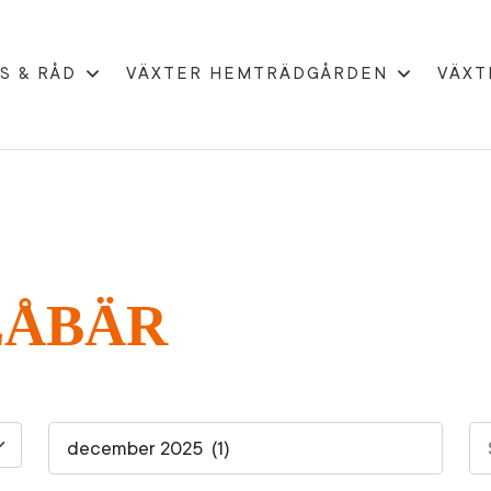
S & RÅD
VÄXTER HEMTRÄDGÅRDEN
VÄXT
G
LÅBÄR
Sö