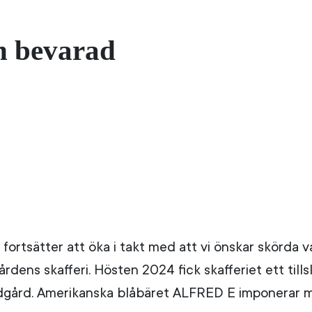
Nä
n bevarad
rtsätter att öka i takt med att vi önskar skörda v
ens skafferi. Hösten 2024 fick skafferiet ett tills
rädgård. Amerikanska blåbäret ALFRED E imponerar m