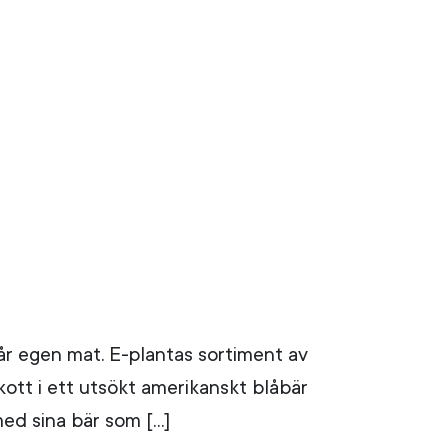
r automatisk komplettering av resultat är tillgäng
år egen mat. E-plantas sortiment av
kott i ett utsökt amerikanskt blåbär
ed sina bär som […]