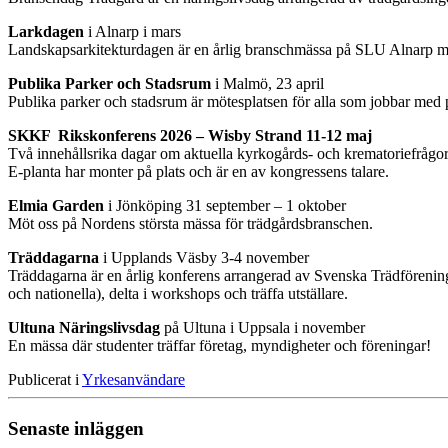
Larkdagen
i Alnarp i mars
Landskapsarkitekturdagen är en årlig branschmässa på SLU Alnarp med s
Publika Parker och Stadsrum
i Malmö, 23 april
Publika parker och stadsrum är mötesplatsen för alla som jobbar med pu
SKKF Rikskonferens 2026 – Wisby Strand 11-12 maj
Två innehållsrika dagar om aktuella kyrkogårds- och krematoriefrågo
E-planta har monter på plats och är en av kongressens talare.
Elmia Garden
i Jönköping 31 september – 1 oktober
Möt oss på Nordens största mässa för trädgårdsbranschen.
Träddagarna
i Upplands Väsby 3-4 november
Träddagarna är en årlig konferens arrangerad av Svenska Trädföreninge
och nationella), delta i workshops och träffa utställare.
Ultuna Näringslivsdag
på Ultuna i Uppsala i november
En mässa där studenter träffar företag, myndigheter och föreningar!
Publicerat i
Yrkesanvändare
Senaste inläggen