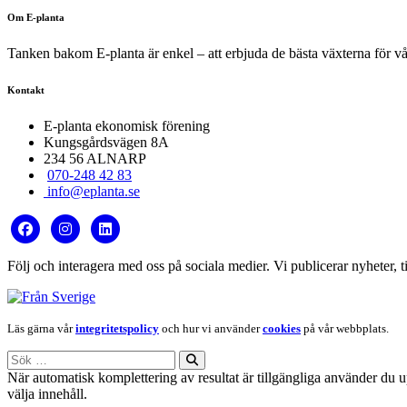
Om E-planta
Tanken bakom E-planta är enkel – att erbjuda de bästa växterna för vårt 
Kontakt
E-planta ekonomisk förening
Kungsgårdsvägen 8A
234 56 ALNARP
070-248 42 83
info@eplanta.se
Följ och interagera med oss på sociala medier. Vi publicerar nyheter, ti
Läs gärna vår
integritetspolicy
och hur vi använder
cookies
på vår webbplats.
Sök
efter:
När automatisk komplettering av resultat är tillgängliga använder du 
välja innehåll.