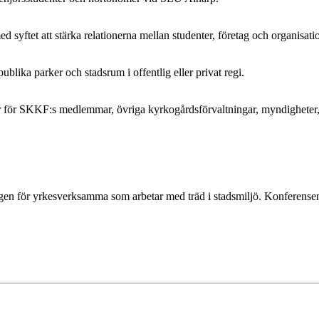
yftet att stärka relationerna mellan studenter, företag och organisatio
blika parker och stadsrum i offentlig eller privat regi.
r för SKKF:s medlemmar, övriga kyrkogårdsförvaltningar, myndigheter, 
n för yrkesverksamma som arbetar med träd i stadsmiljö. Konferensen sa