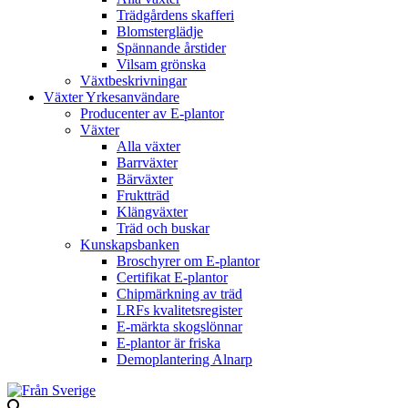
Trädgårdens skafferi
Blomsterglädje
Spännande årstider
Vilsam grönska
Växtbeskrivningar
Växter Yrkesanvändare
Producenter av E-plantor
Växter
Alla växter
Barrväxter
Bärväxter
Fruktträd
Klängväxter
Träd och buskar
Kunskapsbanken
Broschyrer om E-plantor
Certifikat E-plantor
Chipmärkning av träd
LRFs kvalitetsregister
E-märkta skogslönnar
E-plantor är friska
Demoplantering Alnarp