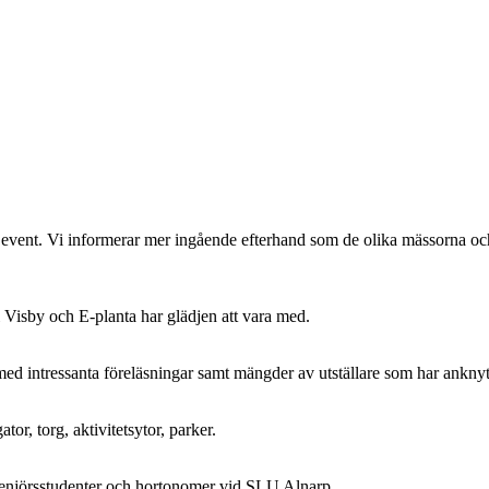
vent. Vi informerar mer ingående efterhand som de olika mässorna och
 Visby och E-planta har glädjen att vara med.
d intressanta föreläsningar samt mängder av utställare som har anknytnin
or, torg, aktivitetsytor, parker.
genjörsstudenter och hortonomer vid SLU Alnarp.