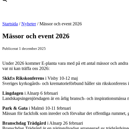
Startsida
/
Nyheter
/
Mässor och event 2026
Mässor och event 2026
Publicerat 1 december 2025
Under 2026 kommer E-planta vara med på ett antal mässor och andra e
var ni kan träffa oss 2026:
Skkf:s Rikskonferens
i Visby 10-12 maj
Sveriges kyrkogårds- och krematorieförbund håller sin rikskonferens i
Lingdagen
i Alnarp 6 februari
Landskapsingenjörsdagen är en årlig bransch- och inspirationsmässa me
Park & Gata
i Malmö 10-11 februari
Mässan för fackfolk som inreder och förvaltar det offentliga rummet, gat
Branschdag Trädgård
i Alnarp 26 februari
Branschdag Trädgård är en näringslivsdag arrangerad av trädgårdsin