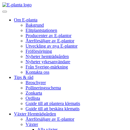
Hoppa till innehåll
Huvudnavigering
Om E-planta
Bakgrund
Elitplantstationen
Producenter av E-plantor
Återförsäljare av E-plantor
Utveckling av nya E-plantor
Fröförsörjning
Nyheter hemträdgården
Nyheter yrkesanvändare
Från Sverige-märkning
Kontakta oss
Tips & råd
Broschyrer
Pollineringsschema
Zonkarta
Ordlista
Guide till att plantera klematis
Guide till att beskära klematis
Växter Hemträdgården
Återförsäljare av E-plantor
Växter
Alla växter