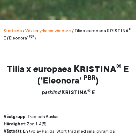
®
Kristina
Startsida
/
Växter yrkesanvändare
/
Tilia x europaea
PBR
E (’Eleonora’
)
®
Kristina
Tilia x europaea
E
PBR
('Eleonora'
)
®
Kristina
parklind
E
Växtgrupp
: Träd och Buskar
Härdighet
: Zon 1-4(5)
Växtsätt
: En typ av Pallida. Stort träd med smal pyramidal