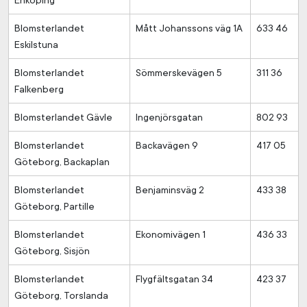
Enköping
Blomsterlandet
Mått Johanssons väg 1A
633 46
Eskilstuna
Blomsterlandet
Sömmerskevägen 5
311 36
Falkenberg
Blomsterlandet Gävle
Ingenjörsgatan
802 93
Blomsterlandet
Backavägen 9
417 05
Göteborg, Backaplan
Blomsterlandet
Benjaminsväg 2
433 38
Göteborg, Partille
Blomsterlandet
Ekonomivägen 1
436 33
Göteborg, Sisjön
Blomsterlandet
Flygfältsgatan 34
423 37
Göteborg, Torslanda