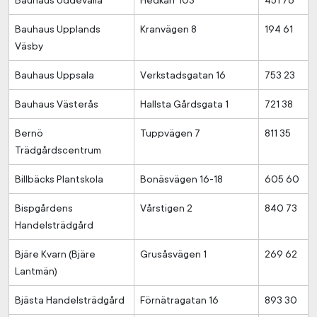
Bauhaus Uddevalla
Hedkärr 103
451 76
Bauhaus Upplands
Kranvägen 8
194 61
Väsby
Bauhaus Uppsala
Verkstadsgatan 16
753 23
Bauhaus Västerås
Hallsta Gårdsgata 1
721 38
Bernö
Tuppvägen 7
811 35
Trädgårdscentrum
Billbäcks Plantskola
Bonäsvägen 16-18
605 60
Bispgårdens
Vårstigen 2
840 73
Handelsträdgård
Bjäre Kvarn (Bjäre
Grusåsvägen 1
269 62
Lantmän)
Bjästa Handelsträdgård
Förnätragatan 16
893 30