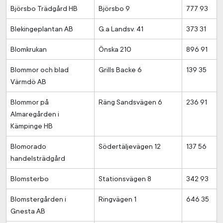
Björsbo Trädgård HB
Björsbo 9
777 93
Blekingeplantan AB
G.a Landsv. 41
373 31
Blomkrukan
Önska 210
896 91
Blommor och blad
Grills Backe 6
139 35
Värmdö AB
Blommor på
Räng Sandsvägen 6
236 91
Almaregården i
Kämpinge HB
Blomorado
Södertäljevägen 12
137 56
handelsträdgård
Blomsterbo
Stationsvägen 8
342 93
Blomstergården i
Ringvägen 1
646 35
Gnesta AB