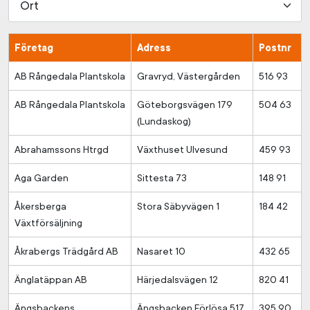
Företag
Adress
Postnr
AB Rångedala Plantskola
Gravryd, Västergården
516 93
AB Rångedala Plantskola
Göteborgsvägen 179
504 63
(Lundaskog)
Abrahamssons Htrgd
Växthuset Ulvesund
459 93
Aga Garden
Sittesta 73
148 91
Åkersberga
Stora Säbyvägen 1
184 42
Växtförsäljning
Åkrabergs Trädgård AB
Nasaret 10
432 65
Änglatäppan AB
Härjedalsvägen 12
820 41
Ängsbackens
Ängsbacken Förlösa 517
395 90