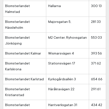
Blomsterlandet
Hallarna
300 13
Halmstad
Blomsterlandet
Majorsgatan 5,
281 33
Hässleholm
Blomsterlandet
M2 Center, Ryhovsgatan
553 03
Jönköping
Blomsterlandet Kalmar
Wismarsvägen 4
393 56
Blomsterlandet
Stationsvägen 17
371 62
Karlskrona
Blomsterlandet Karlstad
Kyrkogårdsallén 3
654 66
Blomsterlandet
Häråkravägen 22
291 61
Kristianstad
Blomsterlandet
Hantverksgatan 31
434 42