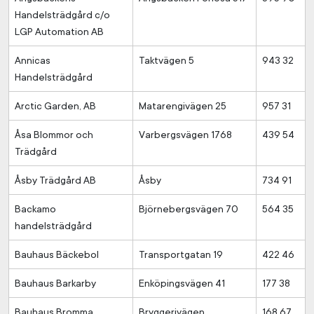
Handelsträdgård c/o
LGP Automation AB
Annicas
Taktvägen 5
943 32
Handelsträdgård
Arctic Garden, AB
Matarengivägen 25
957 31
Åsa Blommor och
Varbergsvägen 1768
439 54
Trädgård
Åsby Trädgård AB
Åsby
734 91
Backamo
Björnebergsvägen 70
564 35
handelsträdgård
Bauhaus Bäckebol
Transportgatan 19
422 46
Bauhaus Barkarby
Enköpingsvägen 41
177 38
Bauhaus Bromma
Bryggerivägen
168 67