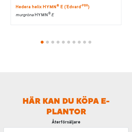
®
PBR
Hymn
Hedera helix
E (’Edvard’
)
®
Hymn
murgröna
E
HÄR KAN DU KÖPA E-
PLANTOR
Återförsäljare