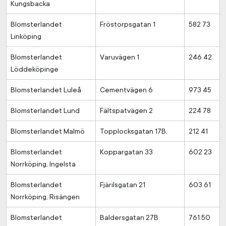
Kungsbacka
Blomsterlandet
Fröstorpsgatan 1
582 73
Linköping
Blomsterlandet
Varuvägen 1
246 42
Löddeköpinge
Blomsterlandet Luleå
Cementvägen 6
973 45
Blomsterlandet Lund
Fältspatvägen 2
224 78
Blomsterlandet Malmö
Topplocksgatan 17B,
212 41
Blomsterlandet
Koppargatan 33
602 23
Norrköping, Ingelsta
Blomsterlandet
Fjärilsgatan 21
603 61
Norrköping, Risängen
Blomsterlandet
Baldersgatan 27B
761 50