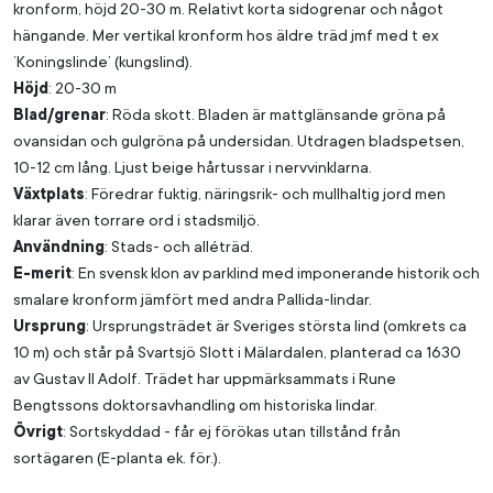
kronform, höjd 20-30 m. Relativt korta sidogrenar och något
hängande. Mer vertikal kronform hos äldre träd jmf med t ex
’Koningslinde’ (kungslind).
Höjd
: 20-30 m
Blad/grenar
: Röda skott. Bladen är mattglänsande gröna på
ovansidan och gulgröna på undersidan. Utdragen bladspetsen,
10-12 cm lång. Ljust beige hårtussar i nervvinklarna.
Växtplats
: Föredrar fuktig, näringsrik- och mullhaltig jord men
klarar även torrare ord i stadsmiljö.
Användning
: Stads- och alléträd.
E-merit
: En svensk klon av parklind med imponerande historik och
smalare kronform jämfört med andra Pallida-lindar.
Ursprung
: Ursprungsträdet är Sveriges största lind (omkrets ca
10 m) och står på Svartsjö Slott i Mälardalen, planterad ca 1630
av Gustav II Adolf. Trädet har uppmärksammats i Rune
Bengtssons doktorsavhandling om historiska lindar.
Övrigt
: Sortskyddad - får ej förökas utan tillstånd från
sortägaren (E-planta ek. för.).