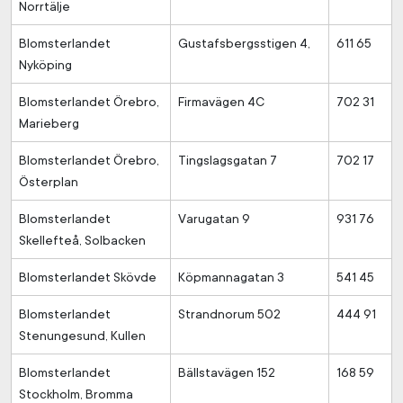
Norrtälje
Blomsterlandet
Gustafsbergsstigen 4,
611 65
Nyköping
Blomsterlandet Örebro,
Firmavägen 4C
702 31
Marieberg
Blomsterlandet Örebro,
Tingslagsgatan 7
702 17
Österplan
Blomsterlandet
Varugatan 9
931 76
Skellefteå, Solbacken
Blomsterlandet Skövde
Köpmannagatan 3
541 45
Blomsterlandet
Strandnorum 502
444 91
Stenungesund, Kullen
Blomsterlandet
Bällstavägen 152
168 59
Stockholm, Bromma