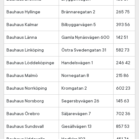
Bauhaus Hyllinge
Brännaregatan 2
265 75
Bauhaus Kalmar
Bilbyggarvägen 5
393 56
Bauhaus Länna
Gamla Nynäsvägen 600
142 51
Bauhaus Linköping
Östra Svedengatan 31
582 73
Bauhaus Löddeköpinge
Handelsvägen 1
246 42
Bauhaus Malmö
Nornegatan 8
215 86
Bauhaus Norrköping
Kromgatan 2
602 23
Bauhaus Norsborg
Segersbyvägen 26
145 63
Bauhaus Örebro
Säljarevägen 7
702 36
Bauhaus Sundsvall
Gesällvägen 13
857 53