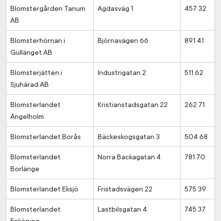
Blomstergården Tanum
Agdasväg 1
457 32
AB
Blomsterhörnan i
Björnavägen 66
891 41
Gullänget AB
Blomsterjätten i
Industrigatan 2
511 62
Sjuhärad AB
Blomsterlandet
Kristianstadsgatan 22
262 71
Ängelholm
Blomsterlandet Borås
Bäckeskogsgatan 3
504 68
Blomsterlandet
Norra Backagatan 4
781 70
Borlänge
Blomsterlandet Eksjö
Fristadsvägen 22
575 39
Blomsterlandet
Lastbilsgatan 4
745 37