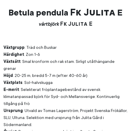
Fk
Julita
Betula pendula
E
Fk
Julita E
vårtbjörk
Växtgrupp
: Träd och Buskar
Härdighet
: Zon 1-6
Växtsätt
: Smal kronform och rak stam. Sirligt utåthängande
grenar
Höjd
: 20-25 m, bredd 5-7 m (efter 40-60 år)
Växtplats
: Sol-halvskugga
E-merit
: Selekterat fröplantagebestånd av svensk
klimatanpassad björk för Syd- och Mellansverige. Kontinuerlig
tillgång på frö
Ursprung
: Utvald av Tomas Lagerström, Projekt Svenska Frökällor,
SLU, Ultuna. Selektion med ursprung från Julita Gård i
Södermanland.