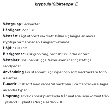
kryptuja 'Sibirteppe' E
Växtgrupp
: Barrväxter
Härdighet
: Zon 1-6
Växtsätt
: Lågt utbrett växtsätt, håller sig längre än andra
kryptuja på marknaden. Långsamväxande.
Höjd
: ca 30 cm
Blad/grenar
: Frisk grön färg, bronsbrun under vintern.
Växtplats
: Sol - halvskugga. Växer även i näringsfattiga
sandjordar.
Användning
: För stenparti, i grupper och som marktäckare för bl
a slänter.
E-merit
: Frisk sort med värdefull växtform. Bra marktäckare, lägre
än andra typer.
Ursprung
: Utvald i norsk plantskola från material som kommit från
Tyskland. E-planta i Norge sedan 2003.