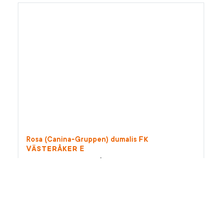
Fk
Rosa (Canina-Gruppen) dumalis
Västeråker
E
Fk
Västeråker E
nyponros