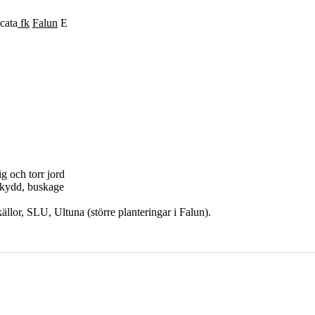
cata
fk
Falun
E
ig och torr jord
dskydd, buskage
lor, SLU, Ultuna (större planteringar i Falun).