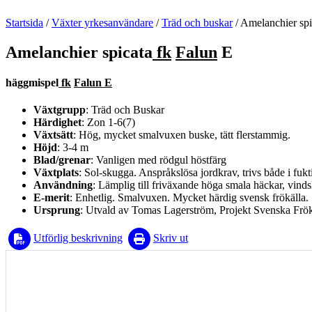
Startsida
/
Växter yrkesanvändare
/
Träd och buskar
/
Amelanchier spi
Amelanchier spicata
fk
Falun
E
häggmispel
fk
Falun E
Växtgrupp
: Träd och Buskar
Härdighet
: Zon 1-6(7)
Växtsätt
: Hög, mycket smalvuxen buske, tätt flerstammig.
Höjd
: 3-4 m
Blad/grenar
: Vanligen med rödgul höstfärg
Växtplats
: Sol-skugga. Anspråkslösa jordkrav, trivs både i fukt
Användning
: Lämplig till friväxande höga smala häckar, vin
E-merit
: Enhetlig. Smalvuxen. Mycket härdig svensk frökälla.
Ursprung
: Utvald av Tomas Lagerström, Projekt Svenska Frökäl
Utförlig beskrivning
Skriv ut