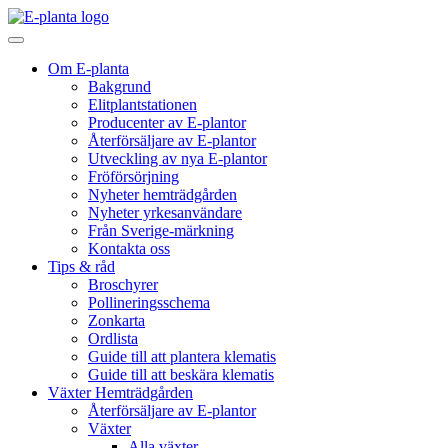
Hoppa till innehåll
Huvudnavigering
Om E-planta
Bakgrund
Elitplantstationen
Producenter av E-plantor
Återförsäljare av E-plantor
Utveckling av nya E-plantor
Fröförsörjning
Nyheter hemträdgården
Nyheter yrkesanvändare
Från Sverige-märkning
Kontakta oss
Tips & råd
Broschyrer
Pollineringsschema
Zonkarta
Ordlista
Guide till att plantera klematis
Guide till att beskära klematis
Växter Hemträdgården
Återförsäljare av E-plantor
Växter
Alla växter