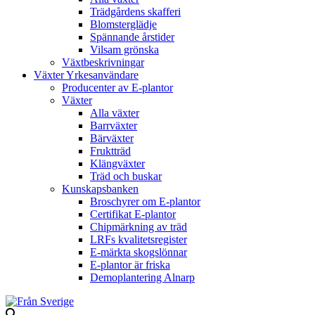
Trädgårdens skafferi
Blomsterglädje
Spännande årstider
Vilsam grönska
Växtbeskrivningar
Växter Yrkesanvändare
Producenter av E-plantor
Växter
Alla växter
Barrväxter
Bärväxter
Fruktträd
Klängväxter
Träd och buskar
Kunskapsbanken
Broschyrer om E-plantor
Certifikat E-plantor
Chipmärkning av träd
LRFs kvalitetsregister
E-märkta skogslönnar
E-plantor är friska
Demoplantering Alnarp