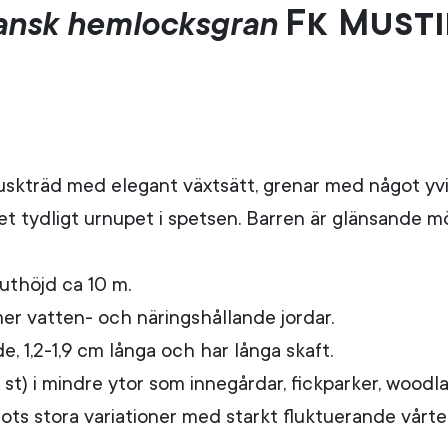
Fk Musti
ansk hemlocksgran
skträd med elegant växtsätt, grenar med något yvig
ret tydligt urnupet i spetsen. Barren är glänsande 
luthöjd ca 10 m.
e mer vatten- och näringshållande jordar.
e, 1,2-1,9 cm långa och har långa skaft.
-5 st) i mindre ytor som innegårdar, fickparker, wood
trots stora variationer med starkt fluktuerande vår