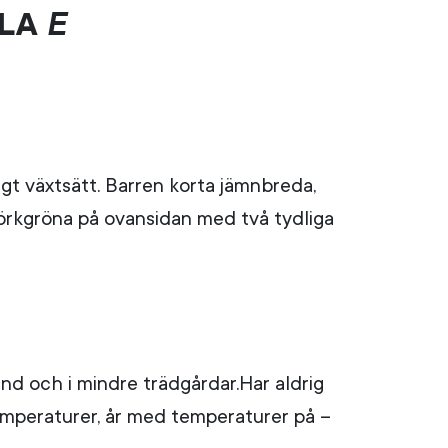
la
E
t växtsätt. Barren korta jämnbreda,
mörkgröna på ovansidan med två tydliga
land och i mindre trädgårdar.Har aldrig
temperaturer, år med temperaturer på –