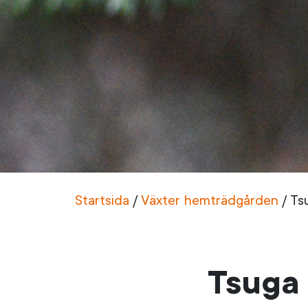
Startsida
/
Växter hemträdgården
/
Tsu
Tsuga 