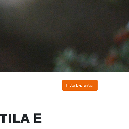
Hitta E-plantor
tila
E