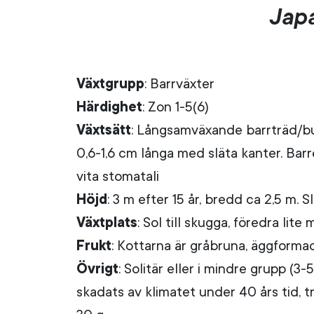
Jap
Växtgrupp
: Barrväxter
Härdighet
: Zon 1-5(6)
Växtsätt
: Långsamväxande barrträd/bu
0,6-1,6 cm långa med släta kanter. Bar
vita stomatali
Höjd
: 3 m efter 15 år, bredd ca 2,5 m. S
Växtplats
: Sol till skugga, föredra lit
Frukt
: Kottarna är gråbruna, äggformad
Övrigt
: Solitär eller i mindre grupp (3
skadats av klimatet under 40 års tid, 