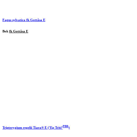
Fagus sylvatica
fk Gottåsa E
Bok
fk Gottåsa E
PBR
Tripterygium regelii Tiara® E (’Ep Triti’
)