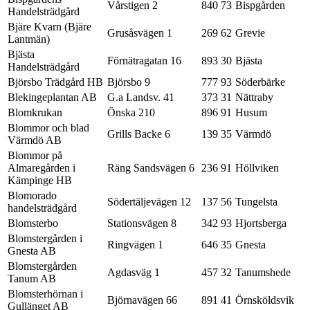
Vårstigen 2
840 73
Bispgården
Handelsträdgård
Bjäre Kvarn (Bjäre
Grusåsvägen 1
269 62
Grevie
Lantmän)
Bjästa
Förnätragatan 16
893 30
Bjästa
Handelsträdgård
Björsbo Trädgård HB
Björsbo 9
777 93
Söderbärke
Blekingeplantan AB
G.a Landsv. 41
373 31
Nättraby
Blomkrukan
Önska 210
896 91
Husum
Blommor och blad
Grills Backe 6
139 35
Värmdö
Värmdö AB
Blommor på
Almaregården i
Räng Sandsvägen 6
236 91
Höllviken
Kämpinge HB
Blomorado
Södertäljevägen 12
137 56
Tungelsta
handelsträdgård
Blomsterbo
Stationsvägen 8
342 93
Hjortsberga
Blomstergården i
Ringvägen 1
646 35
Gnesta
Gnesta AB
Blomstergården
Agdasväg 1
457 32
Tanumshede
Tanum AB
Blomsterhörnan i
Björnavägen 66
891 41
Örnsköldsvik
Gullänget AB