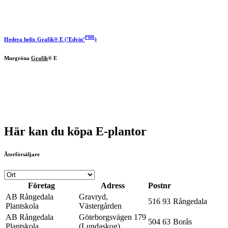
PBR
Hedera helix
Grafik
® E (’Edvin’
)
Murgröna
Grafik
® E
Här kan du köpa E-plantor
Återförsäljare
Företag
Adress
Postnr
AB Rångedala
Gravryd,
516 93
Rångedala
Plantskola
Västergården
AB Rångedala
Göteborgsvägen 179
504 63
Borås
Plantskola
(Lundaskog)