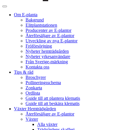
Om E-planta
Bakgrund
Elitplantstationen
Producenter av E-plantor
Återförsäljare av E-plantor
Utveckling av nya E-plantor
Fröförsörjning
Nyheter hemträdgården
Nyheter yrkesanvändare
Från Sverige-märkning
Kontakta oss
Tips & råd
Broschyrer
Pollineringsschema
Zonkarta
Ordlista
Guide till att plantera klematis
Guide till att beskära klematis
Växter Hemträdgården
Återförsäljare av E-plantor
Växter
Alla växter
Trädgårdens skafferi