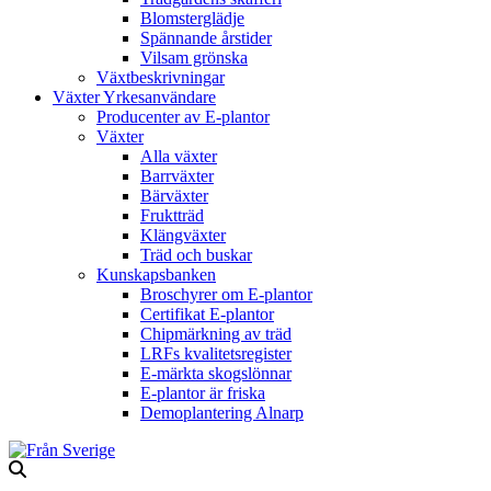
Blomsterglädje
Spännande årstider
Vilsam grönska
Växtbeskrivningar
Växter Yrkesanvändare
Producenter av E-plantor
Växter
Alla växter
Barrväxter
Bärväxter
Fruktträd
Klängväxter
Träd och buskar
Kunskapsbanken
Broschyrer om E-plantor
Certifikat E-plantor
Chipmärkning av träd
LRFs kvalitetsregister
E-märkta skogslönnar
E-plantor är friska
Demoplantering Alnarp