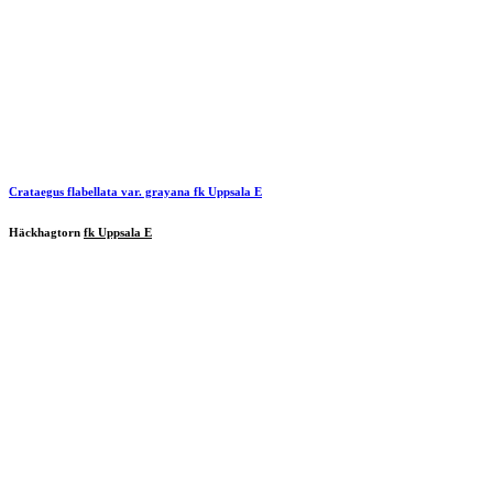
Crataegus flabellata var. grayana
fk Uppsala E
Häckhagtorn
fk Uppsala E