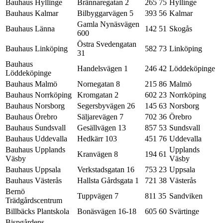
Bauhaus Hyllinge
Brännaregatan 2
265 75
Hyllinge
Bauhaus Kalmar
Bilbyggarvägen 5
393 56
Kalmar
Gamla Nynäsvägen
Bauhaus Länna
142 51
Skogås
600
Östra Svedengatan
Bauhaus Linköping
582 73
Linköping
31
Bauhaus
Handelsvägen 1
246 42
Löddeköpinge
Löddeköpinge
Bauhaus Malmö
Nornegatan 8
215 86
Malmö
Bauhaus Norrköping
Kromgatan 2
602 23
Norrköping
Bauhaus Norsborg
Segersbyvägen 26
145 63
Norsborg
Bauhaus Örebro
Säljarevägen 7
702 36
Örebro
Bauhaus Sundsvall
Gesällvägen 13
857 53
Sundsvall
Bauhaus Uddevalla
Hedkärr 103
451 76
Uddevalla
Bauhaus Upplands
Upplands
Kranvägen 8
194 61
Väsby
Väsby
Bauhaus Uppsala
Verkstadsgatan 16
753 23
Uppsala
Bauhaus Västerås
Hallsta Gårdsgata 1
721 38
Västerås
Bernö
Tuppvägen 7
811 35
Sandviken
Trädgårdscentrum
Billbäcks Plantskola
Bonäsvägen 16-18
605 60
Svärtinge
Bispgårdens