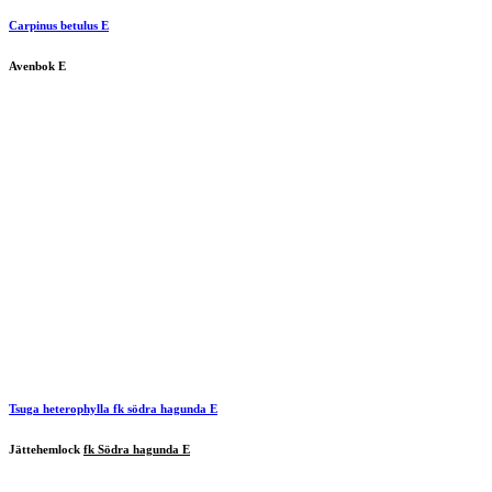
Carpinus betulus E
Avenbok E
Tsuga heterophylla
fk södra hagunda E
Jättehemlock
fk Södra hagunda E