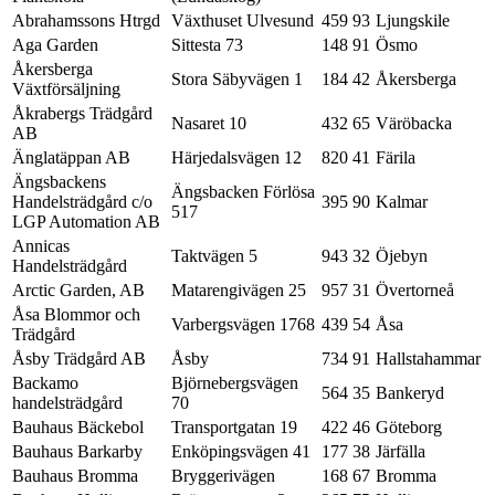
Abrahamssons Htrgd
Växthuset Ulvesund
459 93
Ljungskile
Aga Garden
Sittesta 73
148 91
Ösmo
Åkersberga
Stora Säbyvägen 1
184 42
Åkersberga
Växtförsäljning
Åkrabergs Trädgård
Nasaret 10
432 65
Väröbacka
AB
Änglatäppan AB
Härjedalsvägen 12
820 41
Färila
Ängsbackens
Ängsbacken Förlösa
Handelsträdgård c/o
395 90
Kalmar
517
LGP Automation AB
Annicas
Taktvägen 5
943 32
Öjebyn
Handelsträdgård
Arctic Garden, AB
Matarengivägen 25
957 31
Övertorneå
Åsa Blommor och
Varbergsvägen 1768
439 54
Åsa
Trädgård
Åsby Trädgård AB
Åsby
734 91
Hallstahammar
Backamo
Björnebergsvägen
564 35
Bankeryd
handelsträdgård
70
Bauhaus Bäckebol
Transportgatan 19
422 46
Göteborg
Bauhaus Barkarby
Enköpingsvägen 41
177 38
Järfälla
Bauhaus Bromma
Bryggerivägen
168 67
Bromma