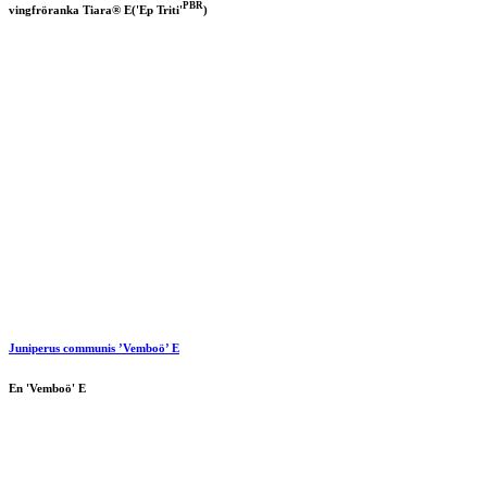
PBR
vingfröranka Tiara® E('Ep Triti'
)
Juniperus communis ’Vemboö’ E
En 'Vemboö' E