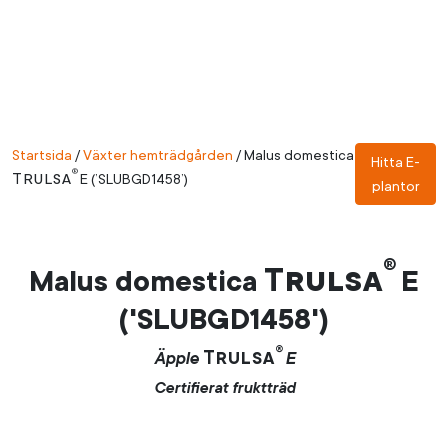
Startsida
/
Växter hemträdgården
/
Malus domestica
Hitta E-
®
Trulsa
E (’SLUBGD1458’)
plantor
®
Trulsa
Malus domestica
E
('SLUBGD1458')
®
Trulsa
Äpple
E
Certifierat fruktträd