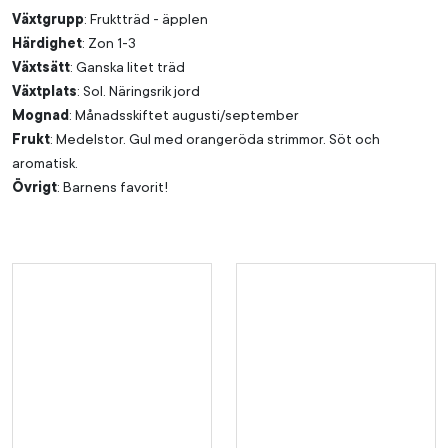
Växtgrupp
: Fruktträd - äpplen
Härdighet
: Zon 1-3
Växtsätt
: Ganska litet träd
Växtplats
: Sol. Näringsrik jord
Mognad
: Månadsskiftet augusti/september
Frukt
: Medelstor. Gul med orangeröda strimmor. Söt och
aromatisk.
Övrigt
: Barnens favorit!