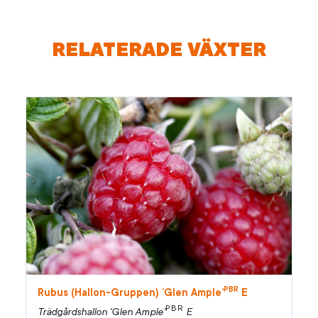
RELATERADE VÄXTER
PBR
Rubus (Hallon-Gruppen) ’Glen Ample’
E
PBR
Trädgårdshallon 'Glen Ample'
E