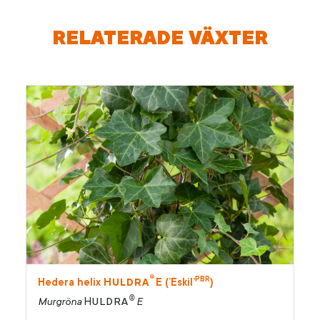
RELATERADE VÄXTER
®
PBR
Huldra
Hedera helix
E (’Eskil’
)
®
Huldra
Murgröna
E