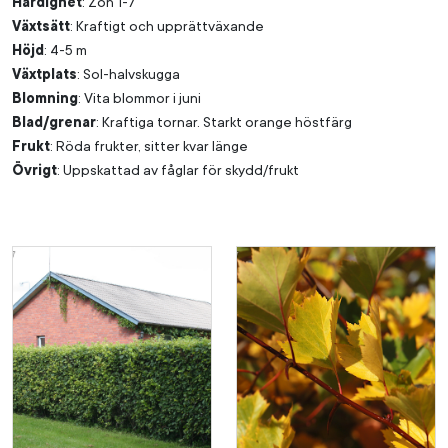
Härdighet
: Zon 1-7
Växtsätt
: Kraftigt och upprättväxande
Höjd
: 4-5 m
Växtplats
: Sol-halvskugga
Blomning
: Vita blommor i juni
Blad/grenar
: Kraftiga tornar. Starkt orange höstfärg
Frukt
: Röda frukter, sitter kvar länge
Övrigt
: Uppskattad av fåglar för skydd/frukt