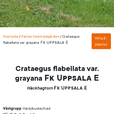
Startsida
/
Växter hemträdgården
/
Crataegus
Hitta E-
Fk Uppsala E
flabellata var. grayana
plantor
Crataegus flabellata var.
Fk Uppsala E
grayana
Fk Uppsala E
Häckhagtorn
Växtgrupp
: Häck/buske/träd