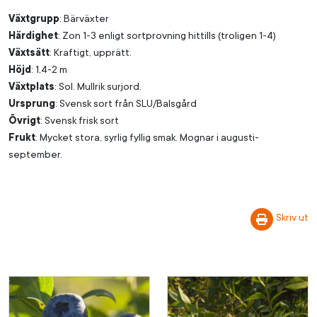
Växtgrupp
: Bärväxter
Härdighet
: Zon 1-3 enligt sortprovning hittills (troligen 1-4)
Växtsätt
: Kraftigt, upprätt.
Höjd
: 1,4-2 m
Växtplats
: Sol. Mullrik surjord.
Ursprung
: Svensk sort från SLU/Balsgård
Övrigt
: Svensk frisk sort
Frukt
: Mycket stora, syrlig fyllig smak. Mognar i augusti-
september.
Skriv ut