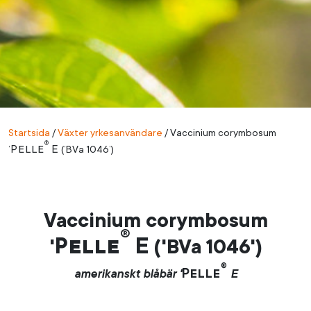
Startsida
/
Växter yrkesanvändare
/
Vaccinium corymbosum
®
Pelle
E
’
(’BVa 1046’)
Vaccinium corymbosum
®
Pelle
E
'
('BVa 1046')
®
Pelle
amerikanskt blåbär '
E