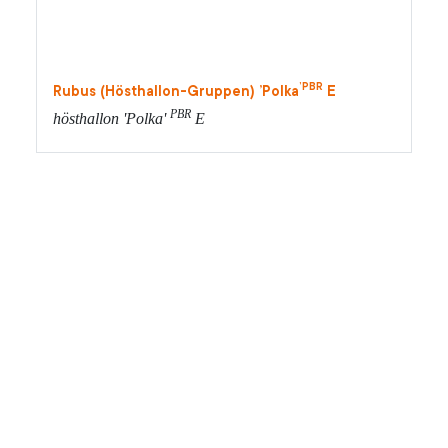
’PBR
Rubus (Hösthallon-Gruppen) ’Polka
E
PBR
hösthallon 'Polka'
E
HÄR KAN DU KÖPA E-
PLANTOR