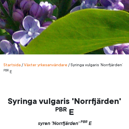
Startsida
/
Växter yrkesanvändare
/
Syringa vulgaris ’Norrfjärden’
PBR
E
Syringa vulgaris 'Norrfjärden'
PBR
E
PBR
syren 'Norrfjärden'
E