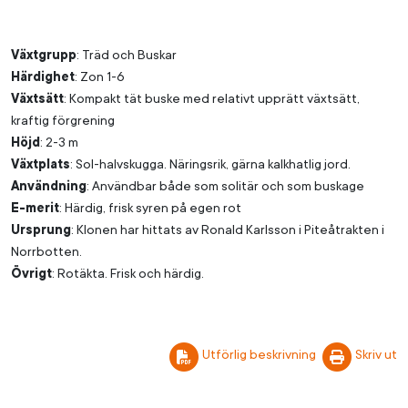
Växtgrupp
: Träd och Buskar
Härdighet
: Zon 1-6
Växtsätt
: Kompakt tät buske med relativt upprätt växtsätt,
kraftig förgrening
Höjd
: 2-3 m
Växtplats
: Sol-halvskugga. Näringsrik, gärna kalkhatlig jord.
Användning
: Användbar både som solitär och som buskage
E-merit
: Härdig, frisk syren på egen rot
Ursprung
: Klonen har hittats av Ronald Karlsson i Piteåtrakten i
Norrbotten.
Övrigt
: Rotäkta. Frisk och härdig.
Utförlig beskrivning
Skriv ut